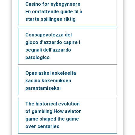
Casino for nybegynnere
En omfattende guide til å
starte spillingen riktig
Consapevolezza del
gioco d'azzardo capire i
segnali dell'azzardo
patologico
Opas askel askeleelta
kasino kokemuksen
parantamiseksi
The historical evolution
of gambling How aviator
game shaped the game
over centuries