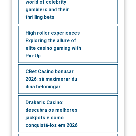
world of celebrity
gamblers and their
thrilling bets
High roller experiences
Exploring the allure of
elite casino gaming with
Pin-Up
CBet Casino bonusar
2026: så maximerar du
dina belöningar
Drakaris Casino:
descubra os melhores
jackpots e como
conquistá-los em 2026