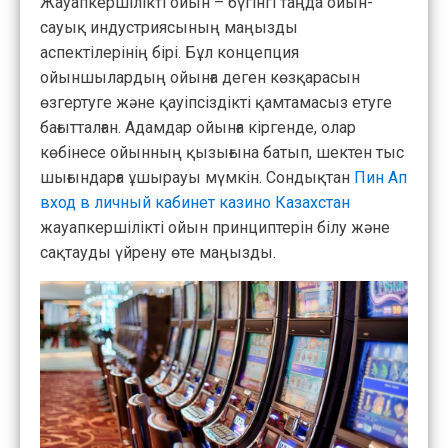
Жауапкершілікті ойын – бүгінгі таңда ойын-
сауық индустриясының маңызды
аспектілерінің бірі. Бұл концепция
ойыншылардың ойынға деген көзқарасын
өзгертуге және қауіпсіздікті қамтамасыз етуге
бағытталған. Адамдар ойынға кіргенде, олар
көбінесе ойынның қызығына батып, шектен тыс
шығындарға ұшырауы мүмкін. Сондықтан
Пин Ап
вход в личный кабинет казино Казахстан
жауапкершілікті ойын принциптерін білу және
сақтауды үйрену өте маңызды.