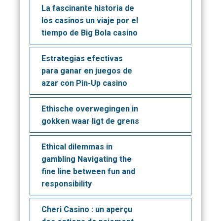
La fascinante historia de
los casinos un viaje por el
tiempo de Big Bola casino
Estrategias efectivas
para ganar en juegos de
azar con Pin-Up casino
Ethische overwegingen in
gokken waar ligt de grens
Ethical dilemmas in
gambling Navigating the
fine line between fun and
responsibility
Cheri Casino : un aperçu