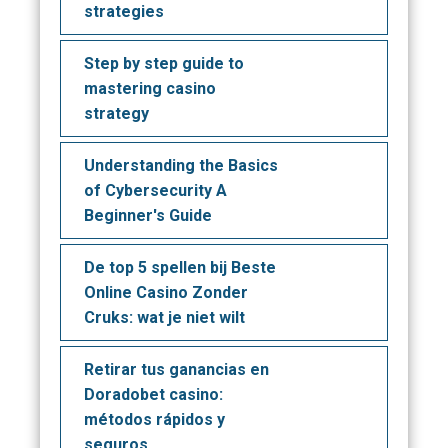
strategies
Step by step guide to
mastering casino
strategy
Understanding the Basics
of Cybersecurity A
Beginner's Guide
De top 5 spellen bij Beste
Online Casino Zonder
Cruks: wat je niet wilt
Retirar tus ganancias en
Doradobet casino:
métodos rápidos y
seguros