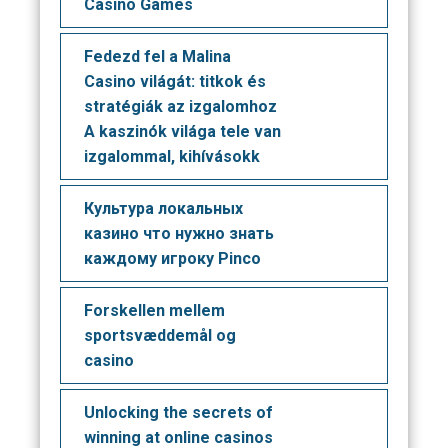
Casino Games
Fedezd fel a Malina
Casino világát: titkok és
stratégiák az izgalomhoz
A kaszinók világa tele van
izgalommal, kihívásokk
Культура локальных
казино что нужно знать
каждому игроку Pinco
Forskellen mellem
sportsvæddemål og
casino
Unlocking the secrets of
winning at online casinos