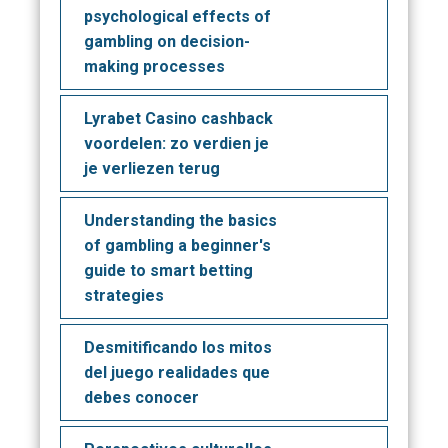
psychological effects of
gambling on decision-
making processes
Lyrabet Casino cashback
voordelen: zo verdien je
je verliezen terug
Understanding the basics
of gambling a beginner's
guide to smart betting
strategies
Desmitificando los mitos
del juego realidades que
debes conocer