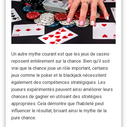
Un autre mythe courant est que les jeux de casino
reposent entièrement sur la chance. Bien qu'il soit
vrai que la chance joue un rôle important, certains
jeux comme le poker et le blackjack nécessitent
également des compétences stratégiques. Les
joueurs expérimentés peuvent ainsi améliorer leurs
chances de gagner en utilisant des stratégies
appropriées. Cela démontre que l'habileté peut
influencer le résultat, brisant ainsi le mythe de la
pure chance.