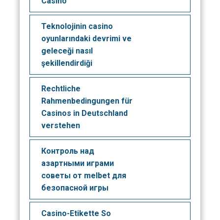
Casino
Teknolojinin casino
oyunlarındaki devrimi ve
geleceği nasıl
şekillendirdiği
Rechtliche
Rahmenbedingungen für
Casinos in Deutschland
verstehen
Контроль над
азартными играми
советы от melbet для
безопасной игры
Casino-Etikette So