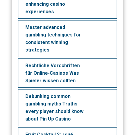
enhancing casino
experiences
Master advanced
gambling techniques for
consistent winning
strategies
Rechtliche Vorschriften
für Online-Casinos Was
Spieler wissen sollten
Debunking common
gambling myths Truths
every player should know
about Pin Up Casino
Fruit Cocktail 2: ¿qué