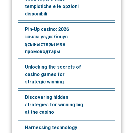
tempistiche e le opzioni
disponibili
Pin-Up casino: 2026
жылғы үздік бонус
ұсыныстары мен
промокодтары
Unlocking the secrets of
casino games for
strategic winning
Discovering hidden
strategies for winning big
at the casino
Harnessing technology