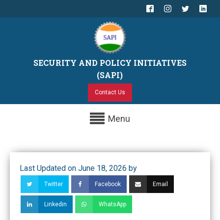
SECURITY AND POLICY INITIATIVES
(SAPI)
Contact Us
Menu
Last Updated on June 18, 2026 by
Twitter
Facebook
Email
Linkedin
WhatsApp