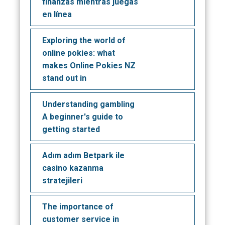
finanzas mientras juegas
en línea
Exploring the world of
online pokies: what
makes Online Pokies NZ
stand out in
Understanding gambling
A beginner's guide to
getting started
Adım adım Betpark ile
casino kazanma
stratejileri
The importance of
customer service in