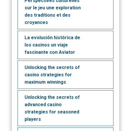
Perspectives culturelles
sur le jeu une exploration
des traditions et des
croyances
La evolución histórica de
los casinos un viaje
fascinante con Aviator
Unlocking the secrets of
casino strategies for
maximum winnings
Unlocking the secrets of
advanced casino
strategies for seasoned
players