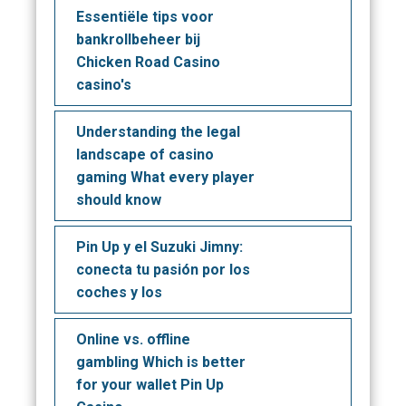
Essentiële tips voor
bankrollbeheer bij
Chicken Road Casino
casino's
Understanding the legal
landscape of casino
gaming What every player
should know
Pin Up y el Suzuki Jimny:
conecta tu pasión por los
coches y los
Online vs. offline
gambling Which is better
for your wallet Pin Up