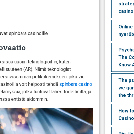
strate
casin
Online 
avat spinbara casinoille
nyerőb
ovaatio
Psycho
The Co
sissa uusiin teknologioihin, kuten
Know 
odellisuuteen (AR). Nämä teknologiat
mersiivisemmän pelikokemuksen, joka vie
The ps
asinoilla voit helposti tehdä
spinbara casino
we gam
elämyksiä, jotka tuntuvat lähes todellisilta, ja
the thr
anssa entistä aidommin.
How to
Casino
Pin-Up