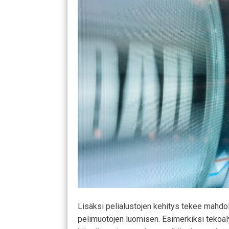
Lisäksi pelialustojen kehitys tekee mahdo
pelimuotojen luomisen. Esimerkiksi tekoäly