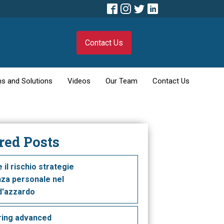
Contact Us
s and Solutions
Videos
Our Team
Contact Us
red Posts
 il rischio strategie
anza personale nel
d'azzardo
ing advanced