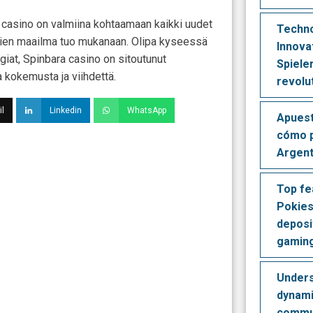
a casino on valmiina kohtaamaan kaikki uudet
Techno
elien maailma tuo mukanaan. Olipa kyseessä
Innova
giat, Spinbara casino on sitoutunut
Spiele
a kokemusta ja viihdettä.
revolu
l
Linkedin
WhatsApp
Apuest
cómo p
Argent
Top fe
Pokies
deposi
gaming
Unders
dynami
commun