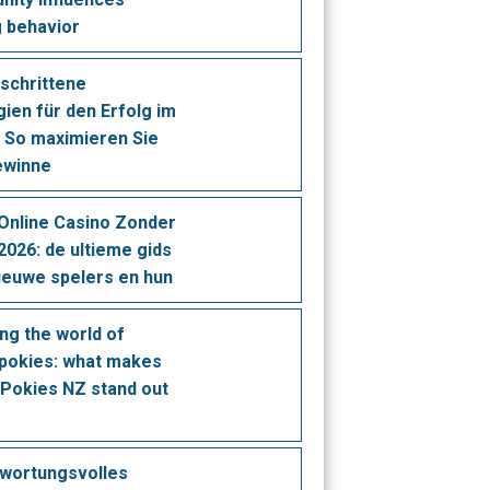
g behavior
schrittene
gien für den Erfolg im
 So maximieren Sie
ewinne
Online Casino Zonder
2026: de ultieme gids
ieuwe spelers en hun
ing the world of
 pokies: what makes
 Pokies NZ stand out
wortungsvolles