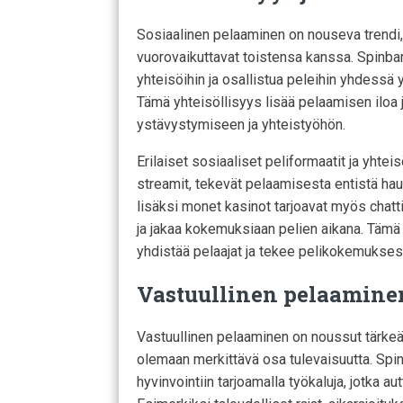
Sosiaalinen pelaaminen on nouseva trendi, j
vuorovaikuttavat toistensa kanssa. Spinbara 
yhteisöihin ja osallistua peleihin yhdessä 
Tämä yhteisöllisyys lisää pelaamisen iloa
ystävystymiseen ja yhteistyöhön.
Erilaiset sosiaaliset peliformaatit ja yhtei
streamit, tekevät pelaamisesta entistä h
lisäksi monet kasinot tarjoavat myös chatti
ja jakaa kokemuksiaan pelien aikana. Tämä 
yhdistää pelaajat ja tekee pelikokemukse
Vastuullinen pelaaminen
Vastuullinen pelaaminen on noussut tärkeäk
olemaan merkittävä osa tulevaisuutta. Spin
hyvinvointiin tarjoamalla työkaluja, jotka a