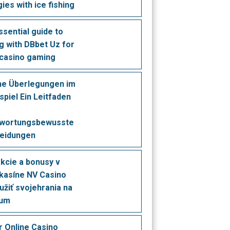
ies with ice fishing
ssential guide to
ng with DBbet Uz for
 casino gaming
he Überlegungen im
spiel Ein Leitfaden
twortungsbewusste
heidungen
kcie a bonusy v
 kasíne NV Casino
užiť svojehrania na
um
 Online Casino