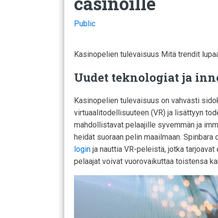
casinoille
Public
Kasinopelien tulevaisuus Mitä trendit lupa
Uudet teknologiat ja inn
Kasinopelien tulevaisuus on vahvasti sidok
virtuaalitodellisuuteen (VR) ja lisättyyn t
mahdollistavat pelaajille syvemmän ja im
heidät suoraan pelin maailmaan. Spinbara c
login
ja nauttia VR-peleistä, jotka tarjoavat 
pelaajat voivat vuorovaikuttaa toistensa k