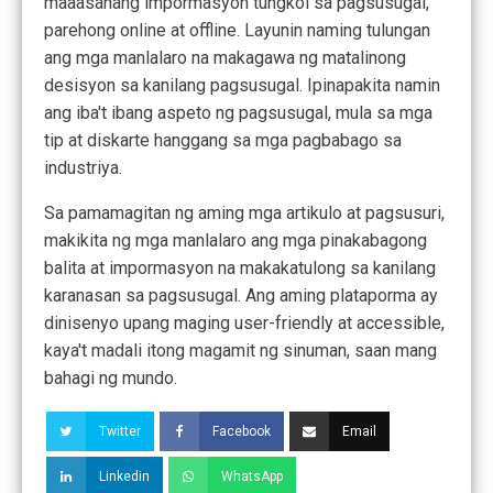
maaasahang impormasyon tungkol sa pagsusugal,
parehong online at offline. Layunin naming tulungan
ang mga manlalaro na makagawa ng matalinong
desisyon sa kanilang pagsusugal. Ipinapakita namin
ang iba't ibang aspeto ng pagsusugal, mula sa mga
tip at diskarte hanggang sa mga pagbabago sa
industriya.
Sa pamamagitan ng aming mga artikulo at pagsusuri,
makikita ng mga manlalaro ang mga pinakabagong
balita at impormasyon na makakatulong sa kanilang
karanasan sa pagsusugal. Ang aming plataporma ay
dinisenyo upang maging user-friendly at accessible,
kaya't madali itong magamit ng sinuman, saan mang
bahagi ng mundo.
Twitter
Facebook
Email
Linkedin
WhatsApp