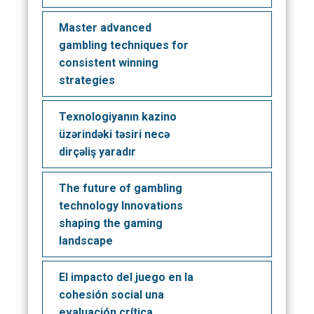
Master advanced
gambling techniques for
consistent winning
strategies
Texnologiyanın kazino
üzərindəki təsiri necə
dirçəliş yaradır
The future of gambling
technology Innovations
shaping the gaming
landscape
El impacto del juego en la
cohesión social una
evaluación crítica