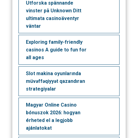
Utforska spännande
vinster på Unknown Ditt
ultimata casinoäventyr
väntar
Exploring family-friendly
casinos A guide to fun for
all ages
Slot makina oyunlarında
müvəffəqiyyət qazandıran
strategiyalar
Magyar Online Casino
bónuszok 2026: hogyan
érheted el a legjobb
ajánlatokat