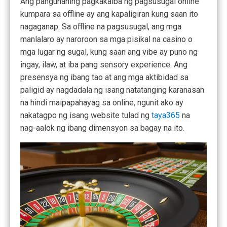
Ang pangunahing pagkakaiba ng pagsusugal online
kumpara sa offline ay ang kapaligiran kung saan ito
nagaganap. Sa offline na pagsusugal, ang mga
manlalaro ay naroroon sa mga pisikal na casino o
mga lugar ng sugal, kung saan ang vibe ay puno ng
ingay, ilaw, at iba pang sensory experience. Ang
presensya ng ibang tao at ang mga aktibidad sa
paligid ay nagdadala ng isang natatanging karanasan
na hindi maipapahayag sa online, ngunit ako ay
nakatagpo ng isang website tulad ng
taya365
na
nag-aalok ng ibang dimensyon sa bagay na ito.