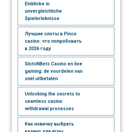
Einblicke in
unvergleichliche
Spielerlebnisse
Лучшие слоты в Pinco
casino: что попробовать
в 2026 году
SlotsNBets Casino en live
gaming: de voordelen van
snel uitbetalen
Unlocking the secrets to
seamless casino
withdrawal processes
Как новичку выбрать
казино для игры