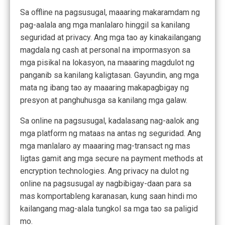
Sa offline na pagsusugal, maaaring makaramdam ng
pag-aalala ang mga manlalaro hinggil sa kanilang
seguridad at privacy. Ang mga tao ay kinakailangang
magdala ng cash at personal na impormasyon sa
mga pisikal na lokasyon, na maaaring magdulot ng
panganib sa kanilang kaligtasan. Gayundin, ang mga
mata ng ibang tao ay maaaring makapagbigay ng
presyon at panghuhusga sa kanilang mga galaw.
Sa online na pagsusugal, kadalasang nag-aalok ang
mga platform ng mataas na antas ng seguridad. Ang
mga manlalaro ay maaaring mag-transact ng mas
ligtas gamit ang mga secure na payment methods at
encryption technologies. Ang privacy na dulot ng
online na pagsusugal ay nagbibigay-daan para sa
mas komportableng karanasan, kung saan hindi mo
kailangang mag-alala tungkol sa mga tao sa paligid
mo.