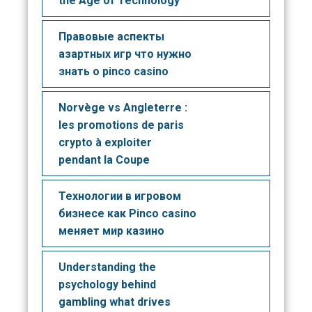
the Age of Technology
Правовые аспекты
азартных игр что нужно
знать о pinco casino
Norvège vs Angleterre :
les promotions de paris
crypto à exploiter
pendant la Coupe
Технологии в игровом
бизнесе как Pinco casino
меняет мир казино
Understanding the
psychology behind
gambling what drives