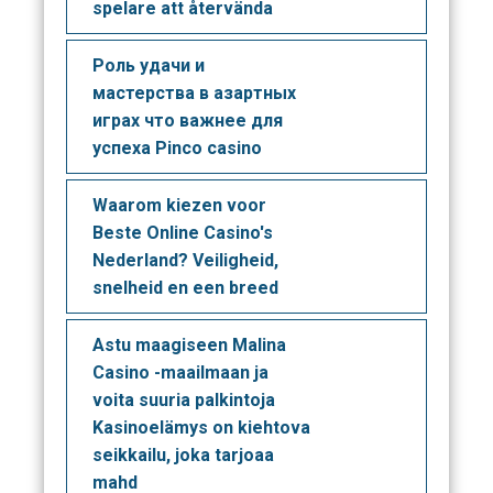
spelare att återvända
Роль удачи и
мастерства в азартных
играх что важнее для
успеха Pinco casino
Waarom kiezen voor
Beste Online Casino's
Nederland? Veiligheid,
snelheid en een breed
Astu maagiseen Malina
Casino -maailmaan ja
voita suuria palkintoja
Kasinoelämys on kiehtova
seikkailu, joka tarjoaa
mahd