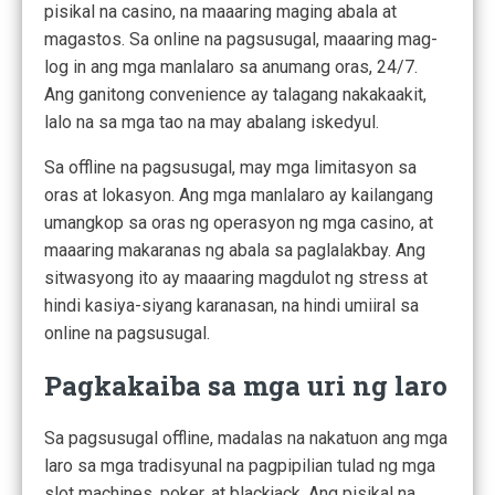
pisikal na casino, na maaaring maging abala at
magastos. Sa online na pagsusugal, maaaring mag-
log in ang mga manlalaro sa anumang oras, 24/7.
Ang ganitong convenience ay talagang nakakaakit,
lalo na sa mga tao na may abalang iskedyul.
Sa offline na pagsusugal, may mga limitasyon sa
oras at lokasyon. Ang mga manlalaro ay kailangang
umangkop sa oras ng operasyon ng mga casino, at
maaaring makaranas ng abala sa paglalakbay. Ang
sitwasyong ito ay maaaring magdulot ng stress at
hindi kasiya-siyang karanasan, na hindi umiiral sa
online na pagsusugal.
Pagkakaiba sa mga uri ng laro
Sa pagsusugal offline, madalas na nakatuon ang mga
laro sa mga tradisyunal na pagpipilian tulad ng mga
slot machines, poker, at blackjack. Ang pisikal na