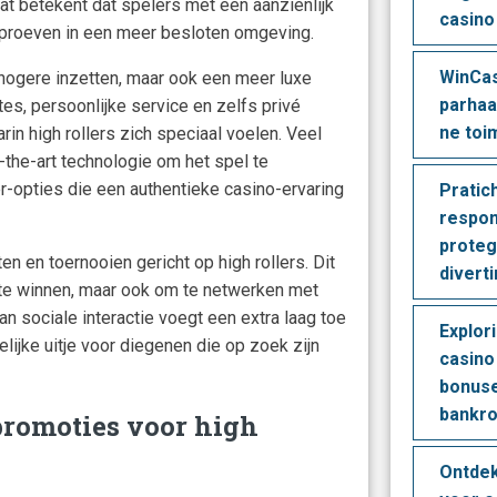
 wat betekent dat spelers met een aanzienlijk
casino
eproeven in een meer besloten omgeving.
WinCas
 hogere inzetten, maar ook een meer luxe
parhaa
tes, persoonlijke service en zelfs privé
ne toi
rin high rollers zich speciaal voelen. Veel
f-the-art technologie om het spel te
r-opties die een authentieke casino-ervaring
Pratic
respon
proteg
n en toernooien gericht op high rollers. Dit
divert
n te winnen, maar ook om te netwerken met
n sociale interactie voegt een extra laag toe
Explor
lijke uitje voor diegenen die op zoek zijn
casino
bonuse
bankro
promoties voor high
Ontdek