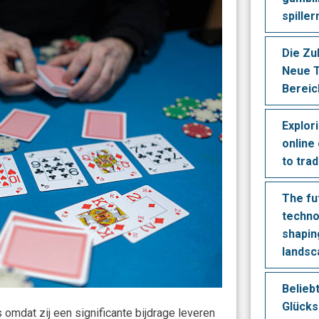
spiller
Die Zu
Neue T
Bereic
Explor
online
to trad
The fu
techno
shapin
landsc
Belieb
Glücks
rs omdat zij een significante bijdrage leveren