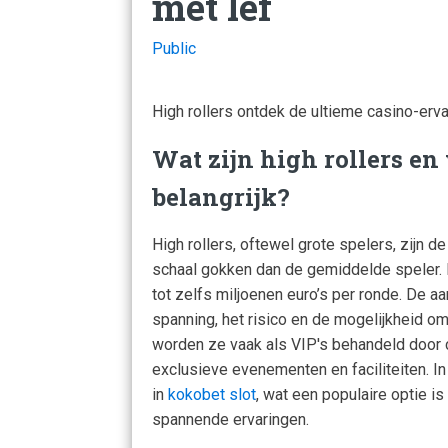
met lef
Public
High rollers ontdek de ultieme casino-erv
Wat zijn high rollers en
belangrijk?
High rollers, oftewel grote spelers, zijn 
schaal gokken dan de gemiddelde speler. 
tot zelfs miljoenen euro’s per ronde. De aan
spanning, het risico en de mogelijkheid 
worden ze vaak als VIP's behandeld door c
exclusieve evenementen en faciliteiten. In
in
kokobet slot
, wat een populaire optie i
spannende ervaringen.