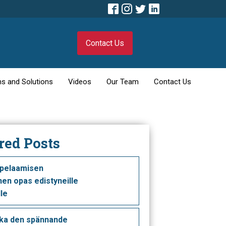
Contact Us
s and Solutions
Videos
Our Team
Contact Us
red Posts
pelaamisen
nen opas edistyneille
lle
ka den spännande