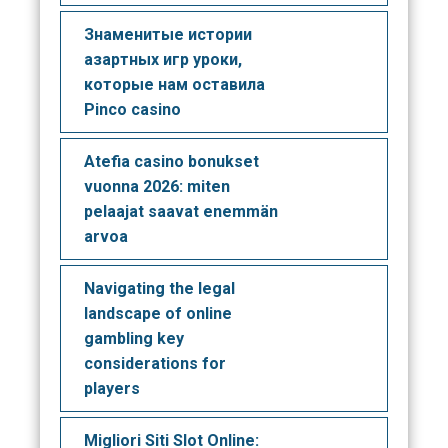
Знаменитые истории
азартных игр уроки,
которые нам оставила
Pinco casino
Atefia casino bonukset
vuonna 2026: miten
pelaajat saavat enemmän
arvoa
Navigating the legal
landscape of online
gambling key
considerations for
players
Migliori Siti Slot Online: