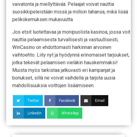
vaivatonta ja miellyttävää. Pelaajat voivat nauttia
suosikkipeleistään missä ja milloin tahansa, mikä lisää
pelikokemuksen mukavuutta.
Jos etsit luotettavaa ja monipuolista kasinoa, jossa voit
nauttia pelaamisesta turvallisesti ja vastuullisesti,
WinCasino on ehdottomasti harkinnan arvoinen
vaihtoehto. Liity nyt ja hyödynnä erinomaiset tarjoukset,
jotka tekevät pelaamisen vieläkin hauskemmaksi!
Muista myös tarkistaa jatkuvasti eri kampanjat ja
bonukset, sillä ne voivat vaihdella ja tarjota uusia
mahdollisuuksia voittojen lisäämiseen.
Twitter
Facebook
Email
Linkedin
WhatsApp