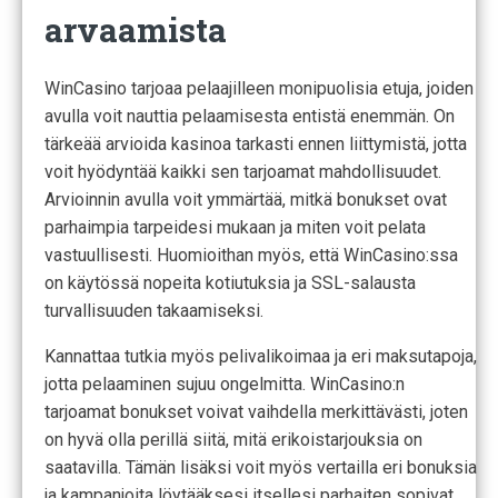
arvaamista
WinCasino tarjoaa pelaajilleen monipuolisia etuja, joiden
avulla voit nauttia pelaamisesta entistä enemmän. On
tärkeää arvioida kasinoa tarkasti ennen liittymistä, jotta
voit hyödyntää kaikki sen tarjoamat mahdollisuudet.
Arvioinnin avulla voit ymmärtää, mitkä bonukset ovat
parhaimpia tarpeidesi mukaan ja miten voit pelata
vastuullisesti. Huomioithan myös, että WinCasino:ssa
on käytössä nopeita kotiutuksia ja SSL-salausta
turvallisuuden takaamiseksi.
Kannattaa tutkia myös pelivalikoimaa ja eri maksutapoja,
jotta pelaaminen sujuu ongelmitta. WinCasino:n
tarjoamat bonukset voivat vaihdella merkittävästi, joten
on hyvä olla perillä siitä, mitä erikoistarjouksia on
saatavilla. Tämän lisäksi voit myös vertailla eri bonuksia
ja kampanjoita löytääksesi itsellesi parhaiten sopivat