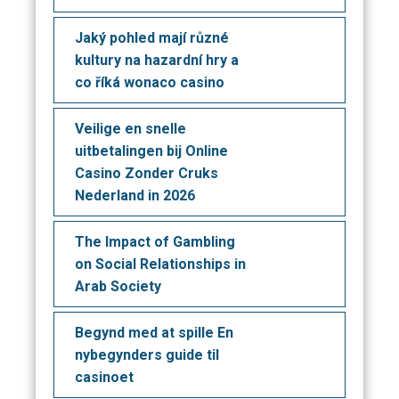
Jaký pohled mají různé
kultury na hazardní hry a
co říká wonaco casino
Veilige en snelle
uitbetalingen bij Online
Casino Zonder Cruks
Nederland in 2026
The Impact of Gambling
on Social Relationships in
Arab Society
Begynd med at spille En
nybegynders guide til
casinoet