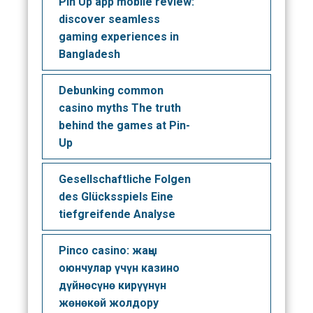
Pin Up app mobile review:
discover seamless
gaming experiences in
Bangladesh
Debunking common
casino myths The truth
behind the games at Pin-
Up
Gesellschaftliche Folgen
des Glücksspiels Eine
tiefgreifende Analyse
Pinco casino: жаңы
оюнчулар үчүн казино
дүйнөсүнө кирүүнүн
жөнөкөй жолдору