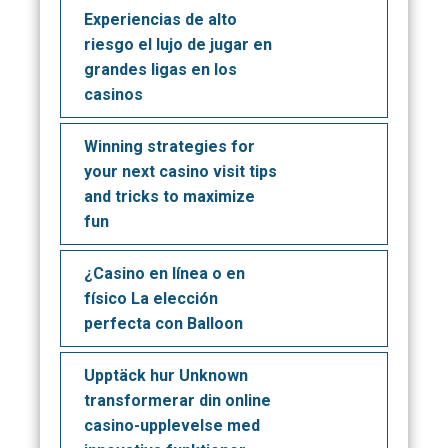
Experiencias de alto
riesgo el lujo de jugar en
grandes ligas en los
casinos
Winning strategies for
your next casino visit tips
and tricks to maximize
fun
¿Casino en línea o en
físico La elección
perfecta con Balloon
Upptäck hur Unknown
transformerar din online
casino-upplevelse med