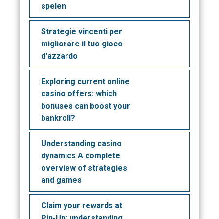
spelen
Strategie vincenti per
migliorare il tuo gioco
d'azzardo
Exploring current online
casino offers: which
bonuses can boost your
bankroll?
Understanding casino
dynamics A complete
overview of strategies
and games
Claim your rewards at
Pin-Up: understanding