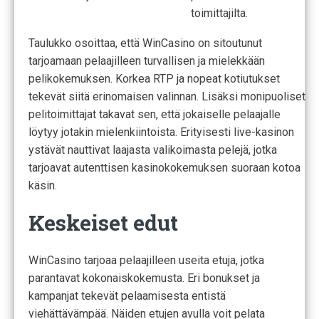
toimittajilta.
Taulukko osoittaa, että WinCasino on sitoutunut
tarjoamaan pelaajilleen turvallisen ja mielekkään
pelikokemuksen. Korkea RTP ja nopeat kotiutukset
tekevät siitä erinomaisen valinnan. Lisäksi monipuoliset
pelitoimittajat takavat sen, että jokaiselle pelaajalle
löytyy jotakin mielenkiintoista. Erityisesti live-kasinon
ystävät nauttivat laajasta valikoimasta pelejä, jotka
tarjoavat autenttisen kasinokokemuksen suoraan kotoa
käsin.
Keskeiset edut
WinCasino tarjoaa pelaajilleen useita etuja, jotka
parantavat kokonaiskokemusta. Eri bonukset ja
kampanjat tekevät pelaamisesta entistä
viehättävämpää. Näiden etujen avulla voit pelata