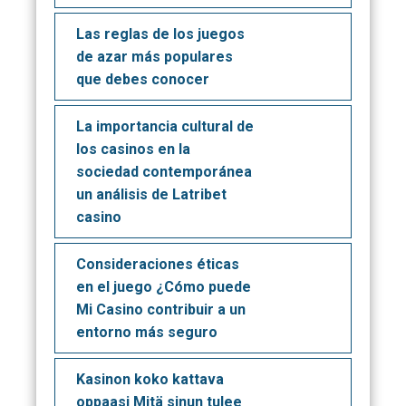
Las reglas de los juegos
de azar más populares
que debes conocer
La importancia cultural de
los casinos en la
sociedad contemporánea
un análisis de Latribet
casino
Consideraciones éticas
en el juego ¿Cómo puede
Mi Casino contribuir a un
entorno más seguro
Kasinon koko kattava
oppaasi Mitä sinun tulee