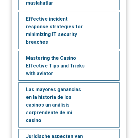
maslahatlar
Effective incident
response strategies for
minimizing IT security
breaches
Mastering the Casino
Effective Tips and Tricks
with aviator
Las mayores ganancias
en la historia de los
casinos un análisis
sorprendente de mi
casino
Juridische aspecten van