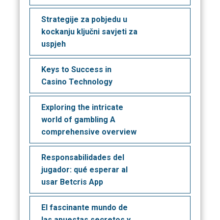
Strategije za pobjedu u
kockanju ključni savjeti za
uspjeh
Keys to Success in
Casino Technology
Exploring the intricate
world of gambling A
comprehensive overview
Responsabilidades del
jugador: qué esperar al
usar Betcris App
El fascinante mundo de
las apuestas secretos y