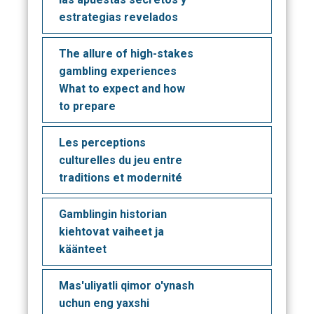
estrategias revelados
The allure of high-stakes
gambling experiences
What to expect and how
to prepare
Les perceptions
culturelles du jeu entre
traditions et modernité
Gamblingin historian
kiehtovat vaiheet ja
käänteet
Mas'uliyatli qimor o'ynash
uchun eng yaxshi