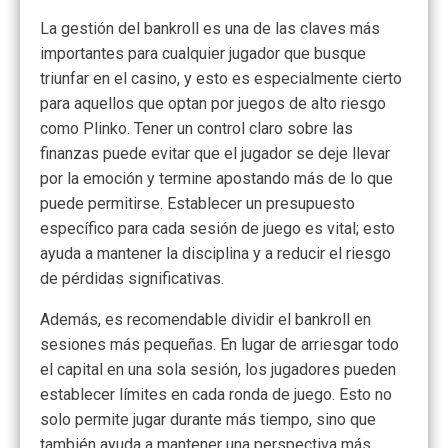
La gestión del bankroll es una de las claves más
importantes para cualquier jugador que busque
triunfar en el casino, y esto es especialmente cierto
para aquellos que optan por juegos de alto riesgo
como Plinko. Tener un control claro sobre las
finanzas puede evitar que el jugador se deje llevar
por la emoción y termine apostando más de lo que
puede permitirse. Establecer un presupuesto
específico para cada sesión de juego es vital; esto
ayuda a mantener la disciplina y a reducir el riesgo
de pérdidas significativas.
Además, es recomendable dividir el bankroll en
sesiones más pequeñas. En lugar de arriesgar todo
el capital en una sola sesión, los jugadores pueden
establecer límites en cada ronda de juego. Esto no
solo permite jugar durante más tiempo, sino que
también ayuda a mantener una perspectiva más