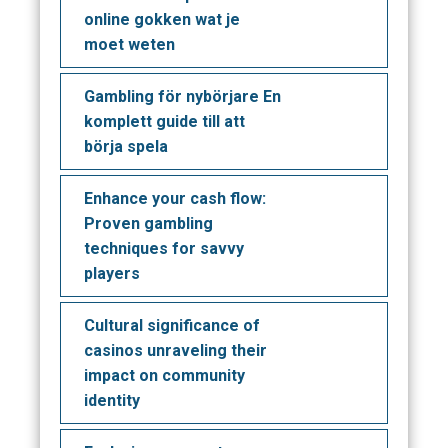
online gokken wat je
moet weten
Gambling för nybörjare En
komplett guide till att
börja spela
Enhance your cash flow:
Proven gambling
techniques for savvy
players
Cultural significance of
casinos unraveling their
impact on community
identity