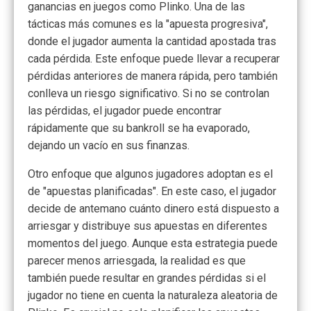
ganancias en juegos como Plinko. Una de las
tácticas más comunes es la "apuesta progresiva",
donde el jugador aumenta la cantidad apostada tras
cada pérdida. Este enfoque puede llevar a recuperar
pérdidas anteriores de manera rápida, pero también
conlleva un riesgo significativo. Si no se controlan
las pérdidas, el jugador puede encontrar
rápidamente que su bankroll se ha evaporado,
dejando un vacío en sus finanzas.
Otro enfoque que algunos jugadores adoptan es el
de "apuestas planificadas". En este caso, el jugador
decide de antemano cuánto dinero está dispuesto a
arriesgar y distribuye sus apuestas en diferentes
momentos del juego. Aunque esta estrategia puede
parecer menos arriesgada, la realidad es que
también puede resultar en grandes pérdidas si el
jugador no tiene en cuenta la naturaleza aleatoria de