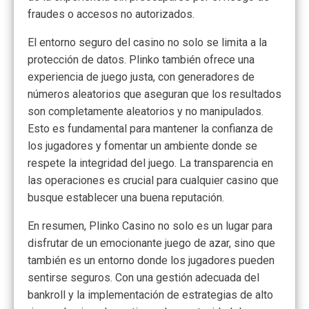
fraudes o accesos no autorizados.
El entorno seguro del casino no solo se limita a la
protección de datos. Plinko también ofrece una
experiencia de juego justa, con generadores de
números aleatorios que aseguran que los resultados
son completamente aleatorios y no manipulados.
Esto es fundamental para mantener la confianza de
los jugadores y fomentar un ambiente donde se
respete la integridad del juego. La transparencia en
las operaciones es crucial para cualquier casino que
busque establecer una buena reputación.
En resumen, Plinko Casino no solo es un lugar para
disfrutar de un emocionante juego de azar, sino que
también es un entorno donde los jugadores pueden
sentirse seguros. Con una gestión adecuada del
bankroll y la implementación de estrategias de alto