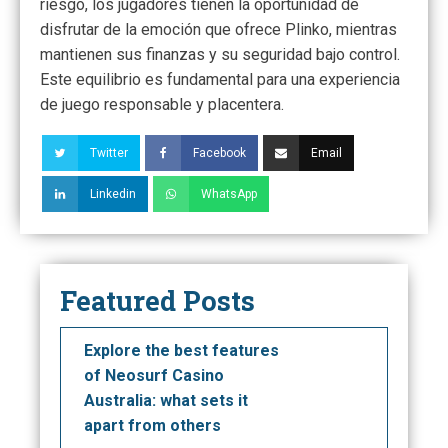
riesgo, los jugadores tienen la oportunidad de
disfrutar de la emoción que ofrece Plinko, mientras
mantienen sus finanzas y su seguridad bajo control.
Este equilibrio es fundamental para una experiencia
de juego responsable y placentera.
Twitter
Facebook
Email
Linkedin
WhatsApp
Featured Posts
Explore the best features
of Neosurf Casino
Australia: what sets it
apart from others