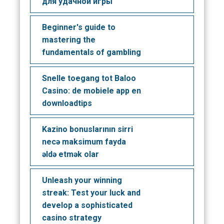
для удачной игры
Beginner's guide to
mastering the
fundamentals of gambling
Snelle toegang tot Baloo
Casino: de mobiele app en
downloadtips
Kazino bonuslarının sirri
necə maksimum fayda
əldə etmək olar
Unleash your winning
streak: Test your luck and
develop a sophisticated
casino strategy