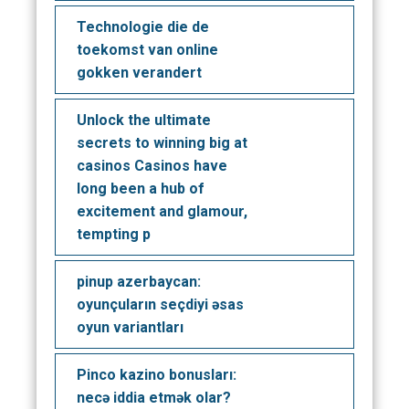
Technologie die de
toekomst van online
gokken verandert
Unlock the ultimate
secrets to winning big at
casinos Casinos have
long been a hub of
excitement and glamour,
tempting p
pinup azerbaycan:
oyunçuların seçdiyi əsas
oyun variantları
Pinco kazino bonusları:
necə iddia etmək olar?