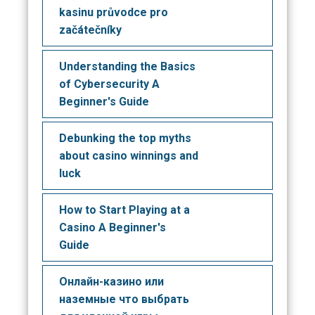
kasinu průvodce pro
začátečníky
Understanding the Basics
of Cybersecurity A
Beginner's Guide
Debunking the top myths
about casino winnings and
luck
How to Start Playing at a
Casino A Beginner's
Guide
Онлайн-казино или
наземные что выбрать