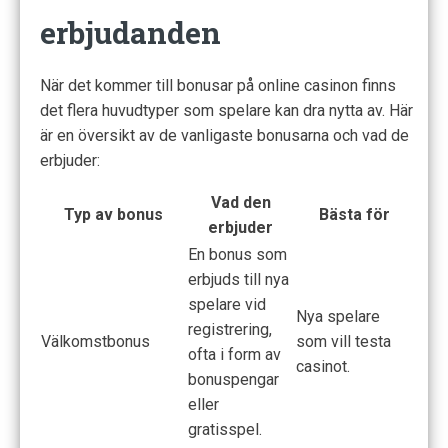
erbjudanden
När det kommer till bonusar på online casinon finns
det flera huvudtyper som spelare kan dra nytta av. Här
är en översikt av de vanligaste bonusarna och vad de
erbjuder:
Vad den
Typ av bonus
Bästa för
erbjuder
En bonus som
erbjuds till nya
spelare vid
Nya spelare
registrering,
Välkomstbonus
som vill testa
ofta i form av
casinot.
bonuspengar
eller
gratisspel.