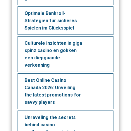
Optimale Bankroll-
Strategien für sicheres
Spielen im Glücksspiel
Culturele inzichten in giga
spinz casino en gokken
een diepgaande
verkenning
Best Online Casino
Canada 2026: Unveiling
the latest promotions for
savvy players
Unraveling the secrets
behind casino