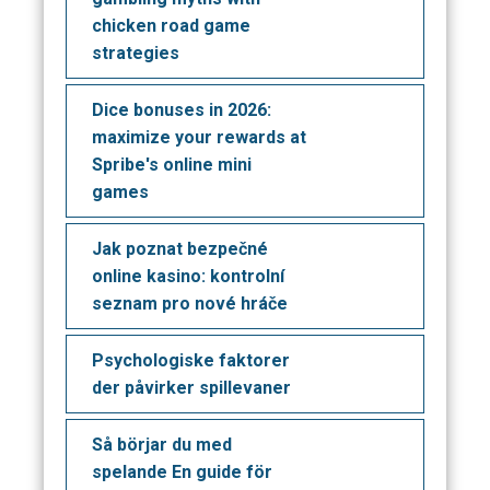
chicken road game
strategies
Dice bonuses in 2026:
maximize your rewards at
Spribe's online mini
games
Jak poznat bezpečné
online kasino: kontrolní
seznam pro nové hráče
Psychologiske faktorer
der påvirker spillevaner
Så börjar du med
spelande En guide för