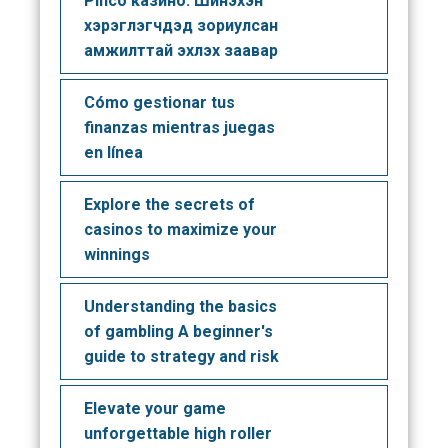
Pinco казино: Шинэхэн
хэрэглэгчдэд зориулсан
амжилттай эхлэх заавар
Cómo gestionar tus
finanzas mientras juegas
en línea
Explore the secrets of
casinos to maximize your
winnings
Understanding the basics
of gambling A beginner's
guide to strategy and risk
Elevate your game
unforgettable high roller