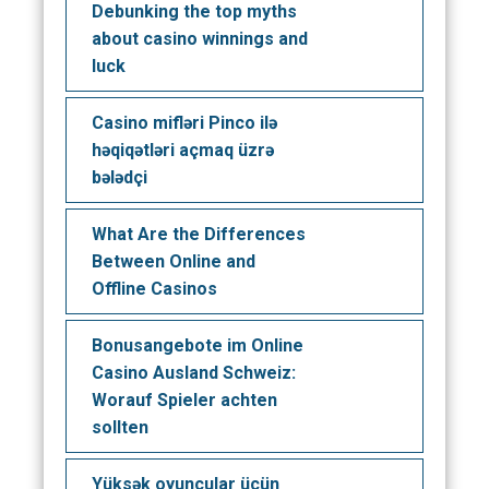
Debunking the top myths
about casino winnings and
luck
Casino mifləri Pinco ilə
həqiqətləri açmaq üzrə
bələdçi
What Are the Differences
Between Online and
Offline Casinos
Bonusangebote im Online
Casino Ausland Schweiz:
Worauf Spieler achten
sollten
Yüksək oyunçular üçün