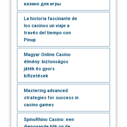
казино для игры
La historia fascinante de
los casinos un viaje a
través del tiempo con
Pinup
Magyar Online Casino
élmény: biztonságos
játék és gyors
kifizetések
Mastering advanced
strategies for success in
casino games
SpinoRhino Casino: een
diepgaande blik op de