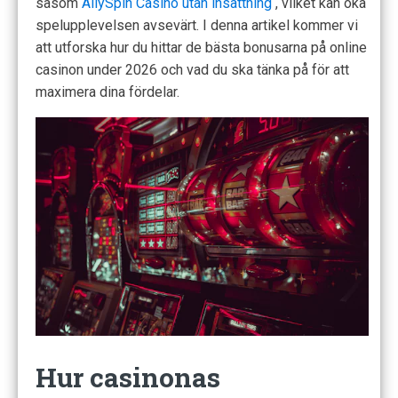
såsom
AllySpin Casino utan insättning
, vilket kan öka
spelupplevelsen avsevärt. I denna artikel kommer vi
att utforska hur du hittar de bästa bonusarna på online
casinon under 2026 och vad du ska tänka på för att
maximera dina fördelar.
Hur casinonas