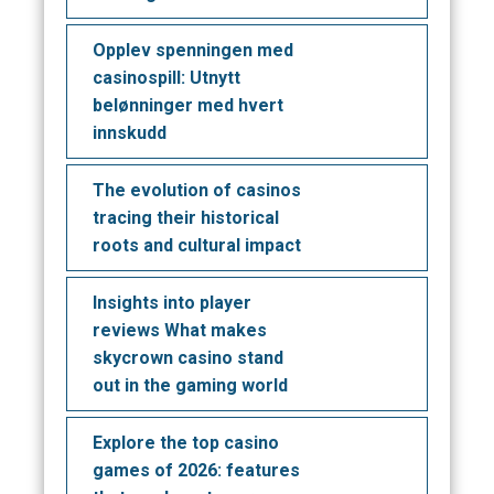
Opplev spenningen med
casinospill: Utnytt
belønninger med hvert
innskudd
The evolution of casinos
tracing their historical
roots and cultural impact
Insights into player
reviews What makes
skycrown casino stand
out in the gaming world
Explore the top casino
games of 2026: features