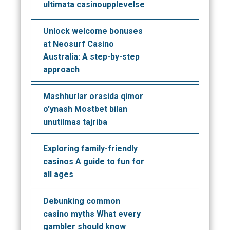
ultimata casinoupplevelse
Unlock welcome bonuses
at Neosurf Casino
Australia: A step-by-step
approach
Mashhurlar orasida qimor
o'ynash Mostbet bilan
unutilmas tajriba
Exploring family-friendly
casinos A guide to fun for
all ages
Debunking common
casino myths What every
gambler should know