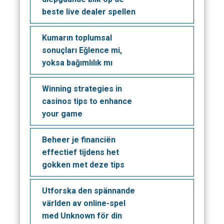
beste live dealer spellen
Kumarın toplumsal
sonuçları Eğlence mi,
yoksa bağımlılık mı
Winning strategies in
casinos tips to enhance
your game
Beheer je financiën
effectief tijdens het
gokken met deze tips
Utforska den spännande
världen av online-spel
med Unknown för din