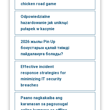
chicken road game
Odpowiedzialne
hazardowanie jak uniknąć
pułapek w kasynie
2026 жылы Pin Up
бонустарын қалай тиімді
пайдалануға болады?
Effective incident
response strategies for
minimizing IT security
breaches
Paano nagkakaiba ang
karanasan sa pagsusugal