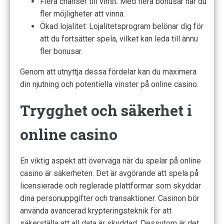
Flera chanser till vinst: Med flera bonusar har du
fler möjligheter att vinna.
Ökad lojalitet: Lojalitetsprogram belönar dig för
att du fortsätter spela, vilket kan leda till ännu
fler bonusar.
Genom att utnyttja dessa fördelar kan du maximera
din njutning och potentiella vinster på online casino.
Trygghet och säkerhet i
online casino
En viktig aspekt att överväga när du spelar på online
casino är säkerheten. Det är avgörande att spela på
licensierade och reglerade plattformar som skyddar
dina personuppgifter och transaktioner. Casinon bör
använda avancerad krypteringsteknik för att
säkerställa att all data är skyddad. Dessutom är det