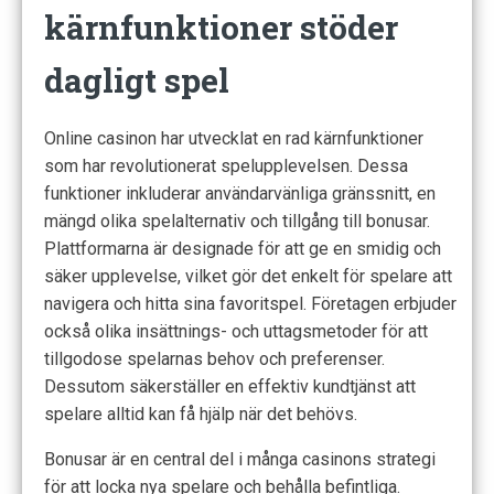
kärnfunktioner stöder
dagligt spel
Online casinon har utvecklat en rad kärnfunktioner
som har revolutionerat spelupplevelsen. Dessa
funktioner inkluderar användarvänliga gränssnitt, en
mängd olika spelalternativ och tillgång till bonusar.
Plattformarna är designade för att ge en smidig och
säker upplevelse, vilket gör det enkelt för spelare att
navigera och hitta sina favoritspel. Företagen erbjuder
också olika insättnings- och uttagsmetoder för att
tillgodose spelarnas behov och preferenser.
Dessutom säkerställer en effektiv kundtjänst att
spelare alltid kan få hjälp när det behövs.
Bonusar är en central del i många casinons strategi
för att locka nya spelare och behålla befintliga.