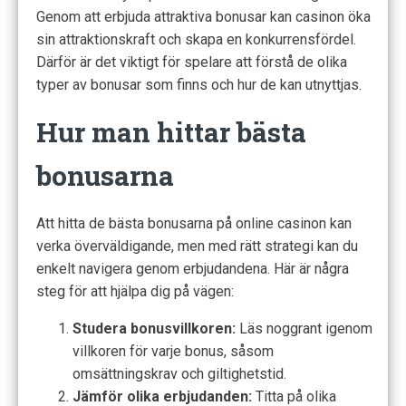
Genom att erbjuda attraktiva bonusar kan casinon öka
sin attraktionskraft och skapa en konkurrensfördel.
Därför är det viktigt för spelare att förstå de olika
typer av bonusar som finns och hur de kan utnyttjas.
Hur man hittar bästa
bonusarna
Att hitta de bästa bonusarna på online casinon kan
verka överväldigande, men med rätt strategi kan du
enkelt navigera genom erbjudandena. Här är några
steg för att hjälpa dig på vägen:
Studera bonusvillkoren:
Läs noggrant igenom
villkoren för varje bonus, såsom
omsättningskrav och giltighetstid.
Jämför olika erbjudanden:
Titta på olika