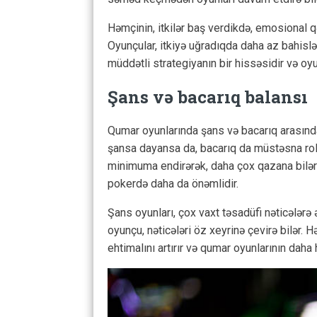
Həmçinin, itkilər baş verdikdə, emosional 
Oyunçular, itkiyə uğradıqda daha az bahislə
müddətli strategiyanın bir hissəsidir və oyu
Şans və bacarıq balansı
Qumar oyunlarında şans və bacarıq arasında
şansa dayansa da, bacarıq da müstəsna rol o
minimuma endirərək, daha çox qazana bilərlə
pokerdə daha da önəmlidir.
Şans oyunları, çox vaxt təsadüfi nəticələrə 
oyunçu, nəticələri öz xeyrinə çevirə bilər
ehtimalını artırır və qumar oyunlarının daha