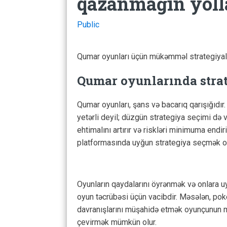
qazanmağın yoll
Public
Qumar oyunları üçün mükəmməl strategiyala
Qumar oyunlarında strat
Qumar oyunları, şans və bacarıq qarışığıd
yetərli deyil; düzgün strategiya seçimi də
ehtimalını artırır və riskləri minimuma end
platformasında uyğun strategiya seçmək oyu
Oyunların qaydalarını öyrənmək və onlara 
oyun təcrübəsi üçün vacibdir. Məsələn, poke
davranışlarını müşahidə etmək oyunçunun mük
çevirmək mümkün olur.