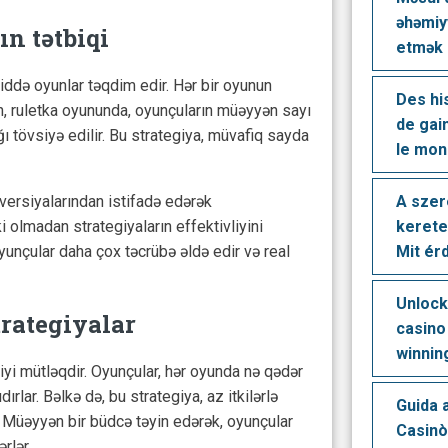
əhəmiyy
ın tətbiqi
etmək 
ddə oyunlar təqdim edir. Hər bir oyunun
Des hi
n, ruletka oyununda, oyunçuların müəyyən sayı
de gai
 tövsiyə edilir. Bu strategiya, müvafiq sayda
le mon
versiyalarından istifadə edərək
A szer
ski olmadan strategiyaların effektivliyini
keret
oyunçular daha çox təcrübə əldə edir və real
Mit ér
Unlock
trategiyalar
casino
winnin
iyi mütləqdir. Oyunçular, hər oyunda nə qədər
rlar. Bəlkə də, bu strategiya, az itkilərlə
Guida a
Müəyyən bir büdcə təyin edərək, oyunçular
Casin
rlər.