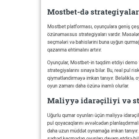
Mostbet-də strategiyalar
Mostbet platforması, oyunçulara geniş çeşi
özünəməxsus strategiyaları vardır. Məsələ
seçmələri və bahislərini buna uyğun qurmağı
qazanma ehtimalını artırır.
Oyunçular, Mostbet-in təqdim etdiyi demo 
strategiyalarını sınaya bilər. Bu, real pul ri
qiymətləndirməyə imkan tanıyır. Beləliklə, 
oyun zamanı daha özünə inamlı olurlar.
Maliyyə idarəçiliyi və s
Uğurlu qumar oyunları üçün maliyyə idarəçil
pul qoyacaqlarını əvvəlcədən planlaşdırmalıdı
daha uzun müddət oynamağa imkan tanıyır. 
sərhəd keçmədən oyunları davam etdirə bilə