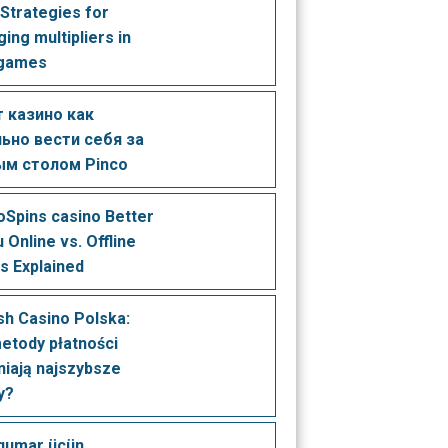
Strategies for
ing multipliers in
 games
 казино как
ьно вести себя за
ым столом Pinco
oSpins casino Better
 Online vs. Offline
s Explained
sh Casino Polska:
metody płatności
iają najszybsze
y?
qumar üçün