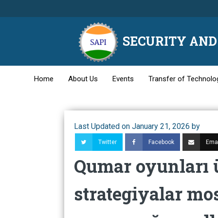
SECURITY AND 
Home
About Us
Events
Transfer of Technolo
Last Updated on January 21, 2026 by
Twitter
Facebook
Emai
Qumar oyunları
strategiyalar mos