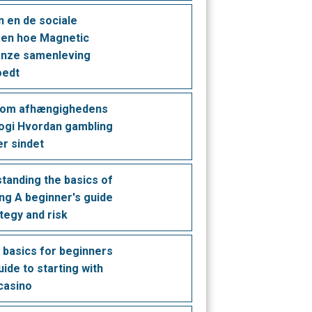
 en de sociale
en hoe Magnetic
onze samenleving
oedt
t om afhængighedens
ogi Hvordan gambling
er sindet
tanding the basics of
ng A beginner's guide
ategy and risk
 basics for beginners
uide to starting with
casino