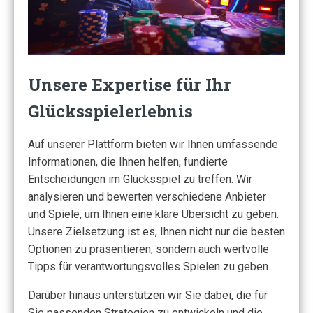
Unsere Expertise für Ihr
Glücksspielerlebnis
Auf unserer Plattform bieten wir Ihnen umfassende
Informationen, die Ihnen helfen, fundierte
Entscheidungen im Glücksspiel zu treffen. Wir
analysieren und bewerten verschiedene Anbieter
und Spiele, um Ihnen eine klare Übersicht zu geben.
Unsere Zielsetzung ist es, Ihnen nicht nur die besten
Optionen zu präsentieren, sondern auch wertvolle
Tipps für verantwortungsvolles Spielen zu geben.
Darüber hinaus unterstützen wir Sie dabei, die für
Sie passenden Strategien zu entwickeln und die