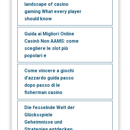
landscape of casino
gaming What every player
should know
Guida ai Migliori Online
Casinò Non AAMS: come
scegliere le slot più
popolari e
Come vincere a giochi
d'azzardo guida passo
dopo passo di le
fisherman casino
Die fesselnde Welt der
Glücksspiele
Geheimnisse und
Strategien entdecken