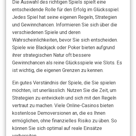
Die Auswahl des richtigen Spiels spielt eine
entscheidende Rolle für den Erfolg im Glücksspiel.
Jedes Spiel hat seine eigenen Regeln, Strategien
und Gewinnchancen. Informieren Sie sich über die
verschiedenen Spiele und deren
Wahrscheinlichkeiten, bevor Sie sich entscheiden.
Spiele wie Blackjack oder Poker bieten aufgrund
ihrer strategischen Natur oft bessere
Gewinnchancen als reine Glücksspiele wie Slots. Es
ist wichtig, die eigenen Grenzen zu kennen.
Ein gutes Verständnis der Spiele, die Sie spielen
möchten, ist unerlässlich. Nutzen Sie die Zeit, um
Strategien zu entwickeln und sich mit den Regeln
vertraut zu machen. Viele Online-Casinos bieten
kostenlose Demoversionen an, die es Ihnen
ermöglichen, ohne finanzielles Risiko zu üben. So
können Sie sich optimal auf reale Einsätze
vorbereiten.