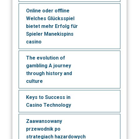
Online oder offline
Welches Glücksspiel
bietet mehr Erfolg für
Spieler Manekispins
casino
The evolution of
gambling A journey
through history and
culture
Keys to Success in
Casino Technology
Zaawansowany
przewodnik po
strategiach hazardowych