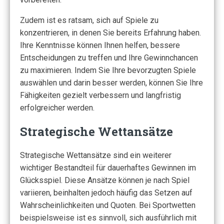
Zudem ist es ratsam, sich auf Spiele zu
konzentrieren, in denen Sie bereits Erfahrung haben.
Ihre Kenntnisse können Ihnen helfen, bessere
Entscheidungen zu treffen und Ihre Gewinnchancen
zu maximieren. Indem Sie Ihre bevorzugten Spiele
auswählen und darin besser werden, können Sie Ihre
Fähigkeiten gezielt verbessern und langfristig
erfolgreicher werden.
Strategische Wettansätze
Strategische Wettansätze sind ein weiterer
wichtiger Bestandteil für dauerhaftes Gewinnen im
Glücksspiel. Diese Ansätze können je nach Spiel
variieren, beinhalten jedoch häufig das Setzen auf
Wahrscheinlichkeiten und Quoten. Bei Sportwetten
beispielsweise ist es sinnvoll, sich ausführlich mit