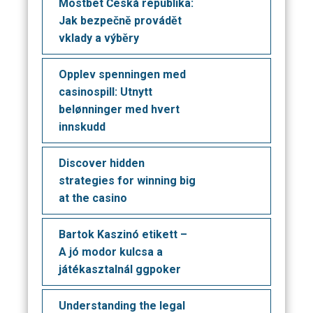
Mostbet Česká republika:
Jak bezpečně provádět
vklady a výběry
Opplev spenningen med
casinospill: Utnytt
belønninger med hvert
innskudd
Discover hidden
strategies for winning big
at the casino
Bartok Kaszinó etikett –
A jó modor kulcsa a
játékasztalnál ggpoker
Understanding the legal