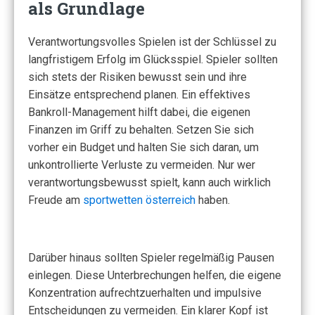
als Grundlage
Verantwortungsvolles Spielen ist der Schlüssel zu
langfristigem Erfolg im Glücksspiel. Spieler sollten
sich stets der Risiken bewusst sein und ihre
Einsätze entsprechend planen. Ein effektives
Bankroll-Management hilft dabei, die eigenen
Finanzen im Griff zu behalten. Setzen Sie sich
vorher ein Budget und halten Sie sich daran, um
unkontrollierte Verluste zu vermeiden. Nur wer
verantwortungsbewusst spielt, kann auch wirklich
Freude am
sportwetten österreich
haben.
Darüber hinaus sollten Spieler regelmäßig Pausen
einlegen. Diese Unterbrechungen helfen, die eigene
Konzentration aufrechtzuerhalten und impulsive
Entscheidungen zu vermeiden. Ein klarer Kopf ist