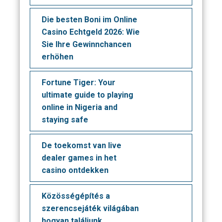
Die besten Boni im Online
Casino Echtgeld 2026: Wie
Sie Ihre Gewinnchancen
erhöhen
Fortune Tiger: Your
ultimate guide to playing
online in Nigeria and
staying safe
De toekomst van live
dealer games in het
casino ontdekken
Közösségépítés a
szerencsejáték világában
hogyan találjunk