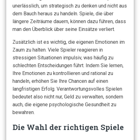
unerlässlich, um strategisch zu denken und nicht aus
dem Bauch heraus zu handeln. Spiele, die über
längere Zeiträume dauern, können dazu führen, dass
man den Überblick über seine Einsätze verliert.
Zusätzlich ist es wichtig, die eigenen Emotionen im
Zaum zu halten. Viele Spieler reagieren in
stressigen Situationen impulsiv, was häufig zu
schlechten Entscheidungen führt. Indem Sie lernen,
Ihre Emotionen zu kontrollieren und rational zu
handeln, erhöhen Sie Ihre Chancen auf einen
langfristigen Erfolg. Verantwortungsvolles Spielen
bedeutet also nicht nur, Geld zu verwalten, sondern
auch, die eigene psychologische Gesundheit zu
bewahren.
Die Wahl der richtigen Spiele