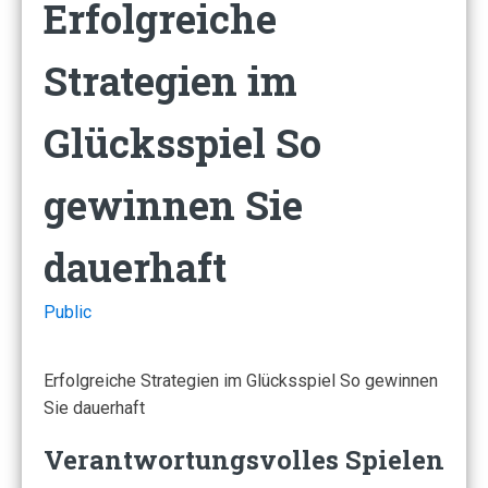
Erfolgreiche
Strategien im
Glücksspiel So
gewinnen Sie
dauerhaft
Public
Erfolgreiche Strategien im Glücksspiel So gewinnen
Sie dauerhaft
Verantwortungsvolles Spielen