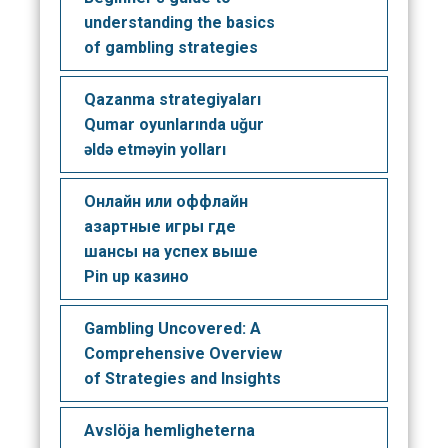
understanding the basics
of gambling strategies
Qazanma strategiyaları
Qumar oyunlarında uğur
əldə etməyin yolları
Онлайн или оффлайн
азартные игры где
шансы на успех выше
Pin up казино
Gambling Uncovered: A
Comprehensive Overview
of Strategies and Insights
Avslöja hemligheterna