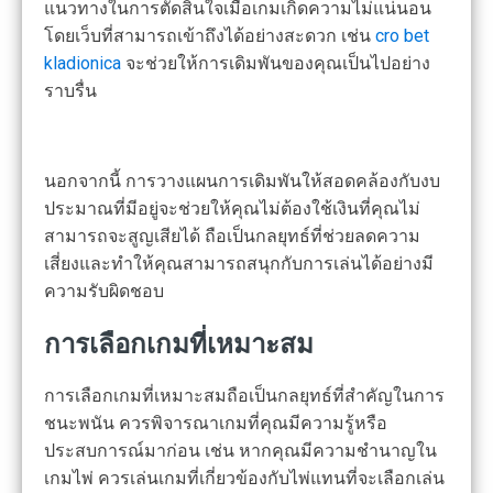
แนวทางในการตัดสินใจเมื่อเกมเกิดความไม่แน่นอน
โดยเว็บที่สามารถเข้าถึงได้อย่างสะดวก เช่น
cro bet
kladionica
จะช่วยให้การเดิมพันของคุณเป็นไปอย่าง
ราบรื่น
นอกจากนี้ การวางแผนการเดิมพันให้สอดคล้องกับงบ
ประมาณที่มีอยู่จะช่วยให้คุณไม่ต้องใช้เงินที่คุณไม่
สามารถจะสูญเสียได้ ถือเป็นกลยุทธ์ที่ช่วยลดความ
เสี่ยงและทำให้คุณสามารถสนุกกับการเล่นได้อย่างมี
ความรับผิดชอบ
การเลือกเกมที่เหมาะสม
การเลือกเกมที่เหมาะสมถือเป็นกลยุทธ์ที่สำคัญในการ
ชนะพนัน ควรพิจารณาเกมที่คุณมีความรู้หรือ
ประสบการณ์มาก่อน เช่น หากคุณมีความชำนาญใน
เกมไพ่ ควรเล่นเกมที่เกี่ยวข้องกับไพ่แทนที่จะเลือกเล่น