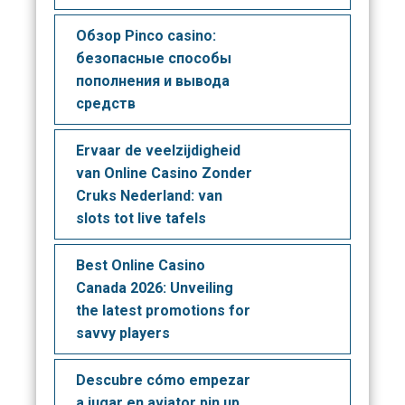
Обзор Pinco casino:
безопасные способы
пополнения и вывода
средств
Ervaar de veelzijdigheid
van Online Casino Zonder
Cruks Nederland: van
slots tot live tafels
Best Online Casino
Canada 2026: Unveiling
the latest promotions for
savvy players
Descubre cómo empezar
a jugar en aviator pin up