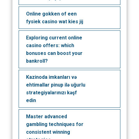
Online gokken of een
fysiek casino wat kies jij
Exploring current online
casino offers: which
bonuses can boost your
bankroll?
Kazinoda imkanları və
ehtimallar pinup ilə uğurlu
strategiyalarınızı kəşf
edin
Master advanced
gambling techniques for
consistent winning