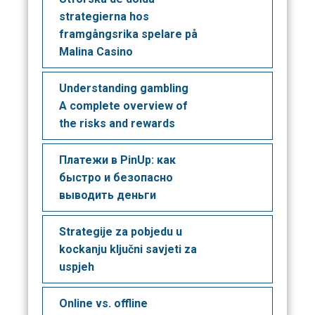
strategierna hos
framgångsrika spelare på
Malina Casino
Understanding gambling
A complete overview of
the risks and rewards
Платежи в PinUp: как
быстро и безопасно
выводить деньги
Strategije za pobjedu u
kockanju ključni savjeti za
uspjeh
Online vs. offline