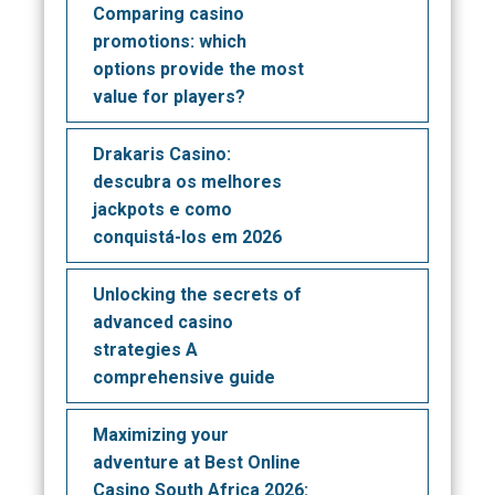
Comparing casino
promotions: which
options provide the most
value for players?
Drakaris Casino:
descubra os melhores
jackpots e como
conquistá-los em 2026
Unlocking the secrets of
advanced casino
strategies A
comprehensive guide
Maximizing your
adventure at Best Online
Casino South Africa 2026: