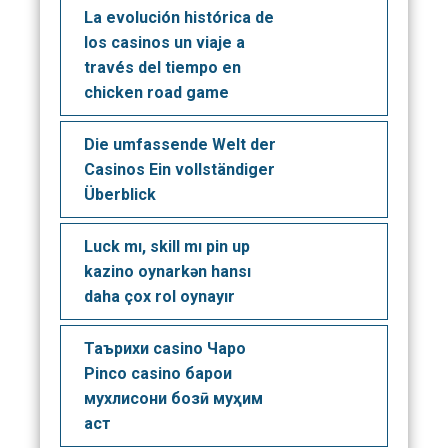
La evolución histórica de
los casinos un viaje a
través del tiempo en
chicken road game
Die umfassende Welt der
Casinos Ein vollständiger
Überblick
Luck mı, skill mı pin up
kazino oynarkən hansı
daha çox rol oynayır
Таърихи casino Чаро
Pinco casino барои
мухлисони бозӣ муҳим
аст