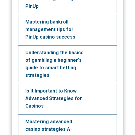
PinUp
Mastering bankroll
management tips for
PinUp casino success
Understanding the basics
of gambling a beginner's
guide to smart betting
strategies
Is It Important to Know
Advanced Strategies for
Casinos
Mastering advanced
casino strategies A