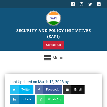
SECURITY AND POLICY INITIATIVES
(SAPI)
Contact Us
Menu
Last Updated on March 12, 2026 by
Twitter
Facebook
Email
Linkedin
WhatsApp