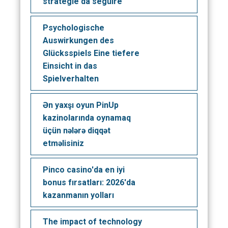
strategie da seguire
Psychologische
Auswirkungen des
Glücksspiels Eine tiefere
Einsicht in das
Spielverhalten
Ən yaxşı oyun PinUp
kazinolarında oynamaq
üçün nələrə diqqət
etməlisiniz
Pinco casino'da en iyi
bonus fırsatları: 2026'da
kazanmanın yolları
The impact of technology