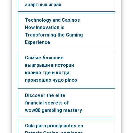
азартных играх
Technology and Casinos
How Innovation is
Transforming the Gaming
Experience
Самые большие
выигрыши в истории
казино где и когда
произошло чудо pinco
Discover the elite
financial secrets of
wow88 gambling mastery
Guía para principiantes en