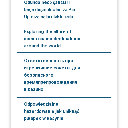
Odunda necə şansları
başa düşmək olar və Pin
Up sizə nələri təklif edir
Exploring the allure of
iconic casino destinations
around the world
Ответственность при
игре лучшие советы для
безопасного
времяпрепровождения
в казино
Odpowiedzialne
hazardowanie jak uniknąć
pułapek w kasynie