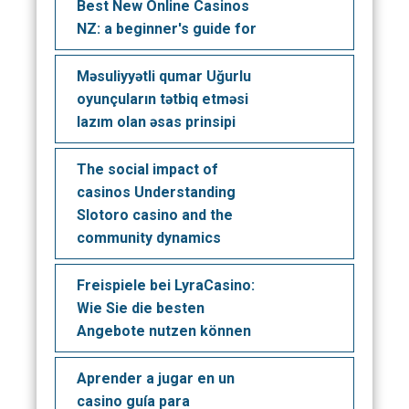
Best New Online Casinos
NZ: a beginner's guide for
Məsuliyyətli qumar Uğurlu
oyunçuların tətbiq etməsi
lazım olan əsas prinsipi
The social impact of
casinos Understanding
Slotoro casino and the
community dynamics
Freispiele bei LyraCasino:
Wie Sie die besten
Angebote nutzen können
Aprender a jugar en un
casino guía para