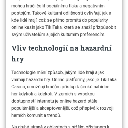
mohou hráči čelit sociálnímu tlaku a negativním
postojům. Takové kulturní odlišnosti ovlivňují, jak a
kde lidé hrají, což se přímo promítá do popularity
online kasin jako TikiTaka, která se snaží přizpůsobit
svým uživatelům a jejich kulturním preferencím.
Vliv technologií na hazardní
hry
Technologie mění způsob, jakým lidé hrají a jak
vnímají hazardní hry. Online platformy, jako je TikiTaka
Casino, umožňují hráčům přístup k široké nabídce
her kdykoli a kdekoli. V zemích s vysokou
dostupností internetu je online hazard stále
populárnější a akceptovanější, což přispívá k rozvoji
herních komunit a trendů.
Na druhé straně v oblastech s nižším přístupem k