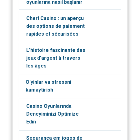
oyunlarına nasıl başlanır
Cheri Casino : un aperçu
des options de paiement
rapides et sécurisées
L'histoire fascinante des
jeux d'argent à travers
les âges
O'yinlar va stressni
kamaytirish
Casino Oyunlarında
Deneyiminizi Optimize
Edin
Segurança em jogos de