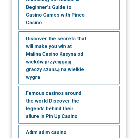
Beginner's Guide to
Casino Games with Pinco
Casino
Discover the secrets that
will make you win at
Malina Casino Kasyna od
wieków przyciągają
graczy szansą na wielkie
wygra
Famous casinos around
the world Discover the
legends behind their
allure in Pin Up Casino
Adım adım casino