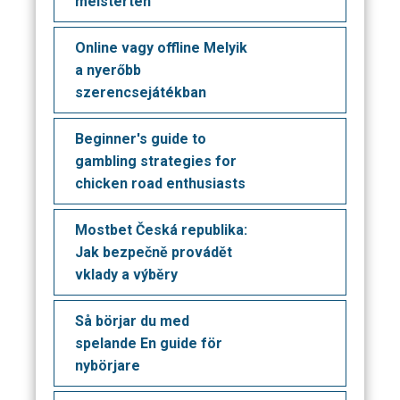
meisterten
Online vagy offline Melyik
a nyerőbb
szerencsejátékban
Beginner's guide to
gambling strategies for
chicken road enthusiasts
Mostbet Česká republika:
Jak bezpečně provádět
vklady a výběry
Så börjar du med
spelande En guide för
nybörjare