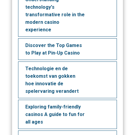
technology's
transformative role in the
modern casino
experience
Discover the Top Games
to Play at Pin-Up Casino
Technologie en de
toekomst van gokken
hoe innovatie de
spelervaring verandert
Exploring family-friendly
casinos A guide to fun for
all ages