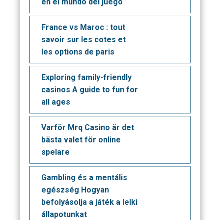
en el mundo del juego
France vs Maroc : tout
savoir sur les cotes et
les options de paris
Exploring family-friendly
casinos A guide to fun for
all ages
Varför Mrq Casino är det
bästa valet för online
spelare
Gambling és a mentális
egészség Hogyan
befolyásolja a játék a lelki
állapotunkat