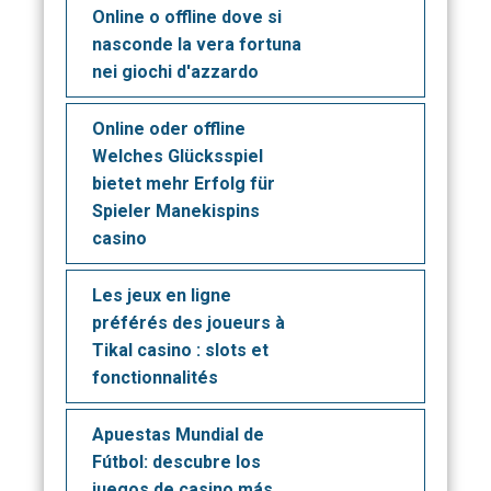
Online o offline dove si
nasconde la vera fortuna
nei giochi d'azzardo
Online oder offline
Welches Glücksspiel
bietet mehr Erfolg für
Spieler Manekispins
casino
Les jeux en ligne
préférés des joueurs à
Tikal casino : slots et
fonctionnalités
Apuestas Mundial de
Fútbol: descubre los
juegos de casino más