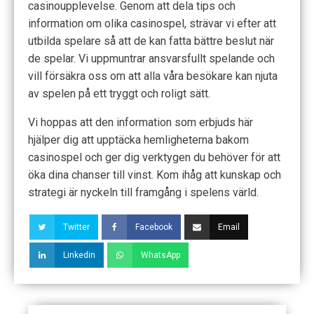
casinoupplevelse. Genom att dela tips och
information om olika casinospel, strävar vi efter att
utbilda spelare så att de kan fatta bättre beslut när
de spelar. Vi uppmuntrar ansvarsfullt spelande och
vill försäkra oss om att alla våra besökare kan njuta
av spelen på ett tryggt och roligt sätt.
Vi hoppas att den information som erbjuds här
hjälper dig att upptäcka hemligheterna bakom
casinospel och ger dig verktygen du behöver för att
öka dina chanser till vinst. Kom ihåg att kunskap och
strategi är nyckeln till framgång i spelens värld.
Twitter
Facebook
Email
Linkedin
WhatsApp