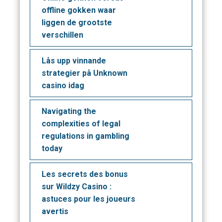
offline gokken waar
liggen de grootste
verschillen
Lås upp vinnande
strategier på Unknown
casino idag
Navigating the
complexities of legal
regulations in gambling
today
Les secrets des bonus
sur Wildzy Casino :
astuces pour les joueurs
avertis