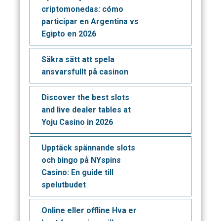
criptomonedas: cómo
participar en Argentina vs
Egipto en 2026
Säkra sätt att spela
ansvarsfullt på casinon
Discover the best slots
and live dealer tables at
Yoju Casino in 2026
Upptäck spännande slots
och bingo på NYspins
Casino: En guide till
spelutbudet
Online eller offline Hva er