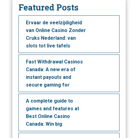
Featured Posts
Ervaar de veelzijdigheid
van Online Casino Zonder
Cruks Nederland: van
slots tot live tafels
Fast Withdrawal Casinos
Canada: A new era of
instant payouts and
secure gaming for
A complete guide to
games and features at
Best Online Casino
Canada: Win big