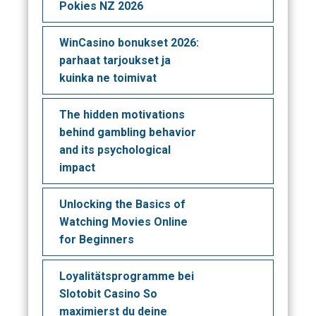
Pokies NZ 2026
WinCasino bonukset 2026:
parhaat tarjoukset ja
kuinka ne toimivat
The hidden motivations
behind gambling behavior
and its psychological
impact
Unlocking the Basics of
Watching Movies Online
for Beginners
Loyalitätsprogramme bei
Slotobit Casino So
maximierst du deine