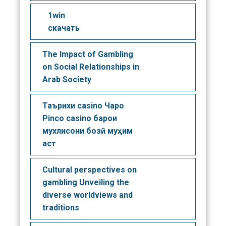
1win
скачать
The Impact of Gambling
on Social Relationships in
Arab Society
Таърихи casino Чаро
Pinco casino барои
мухлисони бозӣ муҳим
аст
Cultural perspectives on
gambling Unveiling the
diverse worldviews and
traditions