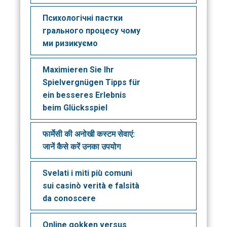
Психологічні пастки
грального процесу чому
ми ризикуємо
Maximieren Sie Ihr
Spielvergnügen Tipps für
ein besseres Erlebnis
beim Glücksspiel
फार्मेसी की अनोखी कस्टम सेवाएं:
जानें कैसे करें उनका उपयोग
Svelati i miti più comuni
sui casinò verità e falsità
da conoscere
Online gokken versus