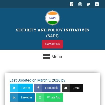
SECURITY AND POLICY INITIATIVES
(SAPI)
Contact Us
Menu
Last Updated on March 5, 2026 by
Twitter
Facebook
Email
Linkedin
WhatsApp