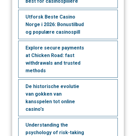
best for casinospillere
Utforsk Beste Casino
Norge i 2026: Bonustilbud
og populære casinospill
Explore secure payments
at Chicken Road: fast
withdrawals and trusted
methods
De historische evolutie
van gokken van
kansspelen tot online
casino's
Understanding the
psychology of risk-taking