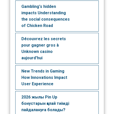
Gambling's hidden
impacts Understanding
the social consequences
of Chicken Road
Découvrez les secrets
pour gagner gros à
Unknown casino
aujourd'hui
New Trends in Gaming
How Innovations Impact
User Experience
2026 жылы Pin Up
бонустарын қалай тиімді
пайдалануға болады?