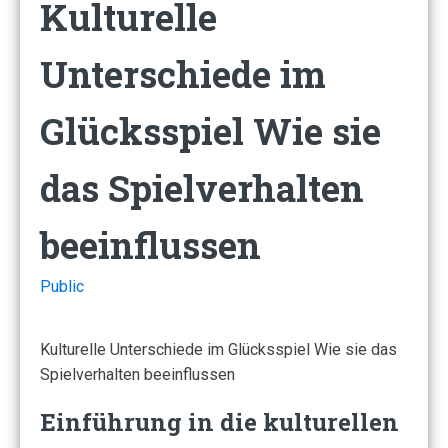
Kulturelle
Unterschiede im
Glücksspiel Wie sie
das Spielverhalten
beeinflussen
Public
Kulturelle Unterschiede im Glücksspiel Wie sie das
Spielverhalten beeinflussen
Einführung in die kulturellen