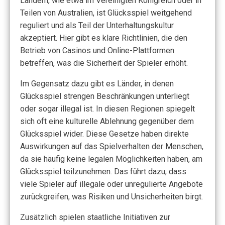
Ländern, wie etwa im Vereinigten Königreich oder in
Teilen von Australien, ist Glücksspiel weitgehend
reguliert und als Teil der Unterhaltungskultur
akzeptiert. Hier gibt es klare Richtlinien, die den
Betrieb von Casinos und Online-Plattformen
betreffen, was die Sicherheit der Spieler erhöht.
Im Gegensatz dazu gibt es Länder, in denen
Glücksspiel strengen Beschränkungen unterliegt
oder sogar illegal ist. In diesen Regionen spiegelt
sich oft eine kulturelle Ablehnung gegenüber dem
Glücksspiel wider. Diese Gesetze haben direkte
Auswirkungen auf das Spielverhalten der Menschen,
da sie häufig keine legalen Möglichkeiten haben, am
Glücksspiel teilzunehmen. Das führt dazu, dass
viele Spieler auf illegale oder unregulierte Angebote
zurückgreifen, was Risiken und Unsicherheiten birgt.
Zusätzlich spielen staatliche Initiativen zur