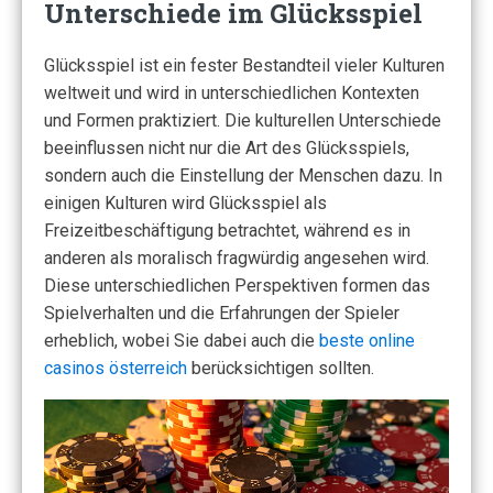
Unterschiede im Glücksspiel
Glücksspiel ist ein fester Bestandteil vieler Kulturen
weltweit und wird in unterschiedlichen Kontexten
und Formen praktiziert. Die kulturellen Unterschiede
beeinflussen nicht nur die Art des Glücksspiels,
sondern auch die Einstellung der Menschen dazu. In
einigen Kulturen wird Glücksspiel als
Freizeitbeschäftigung betrachtet, während es in
anderen als moralisch fragwürdig angesehen wird.
Diese unterschiedlichen Perspektiven formen das
Spielverhalten und die Erfahrungen der Spieler
erheblich, wobei Sie dabei auch die
beste online
casinos österreich
berücksichtigen sollten.