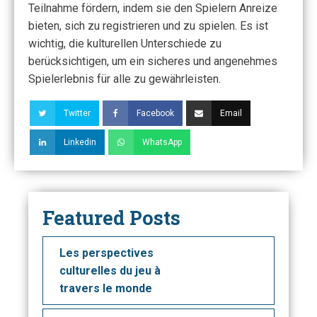
Teilnahme fördern, indem sie den Spielern Anreize
bieten, sich zu registrieren und zu spielen. Es ist
wichtig, die kulturellen Unterschiede zu
berücksichtigen, um ein sicheres und angenehmes
Spielerlebnis für alle zu gewährleisten.
Twitter
Facebook
Email
Linkedin
WhatsApp
Featured Posts
Les perspectives
culturelles du jeu à
travers le monde