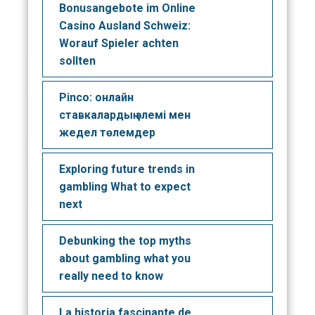
Bonusangebote im Online
Casino Ausland Schweiz:
Worauf Spieler achten
sollten
Pinco: онлайн
ставкалардың әлемі мен
жедел төлемдер
Exploring future trends in
gambling What to expect
next
Debunking the top myths
about gambling what you
really need to know
La historia fascinante de