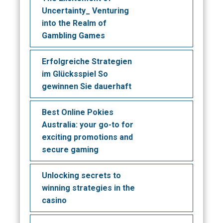
Uncertainty_ Venturing
into the Realm of
Gambling Games
Erfolgreiche Strategien
im Glücksspiel So
gewinnen Sie dauerhaft
Best Online Pokies
Australia: your go-to for
exciting promotions and
secure gaming
Unlocking secrets to
winning strategies in the
casino