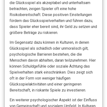
die Glücksspiel als akzeptabel und unterhaltsam
betrachten, zeigen Spieler oft eine hohe
Risikobereitschaft. Diese positiven Einstellungen
fördern das Glücksspielverhalten und führen dazu,
dass Spieler eher bereit sind, ihr Geld zu setzen und
größere Beträge zu riskieren.
Im Gegensatz dazu können in Kulturen, in denen
Glücksspiel als schädlich oder unmoralisch gilt,
psychologische Barrieren bestehen, die die
Menschen davon abhalten, daran teilzunehmen. Hier
können Schuldgefühle oder soziale Ächtung das
Spielverhalten stark einschränken. Dies zeigt sich
oft in der Form von weniger häufigen
Glücksspielaktivitäten und einer geringeren
Bereitschaft, in riskante Spiele zu investieren.
Ein weiterer psychologischer Aspekt ist der Einfluss
von Gemeinschaft und sozialem Umfeld. In Kulturen,