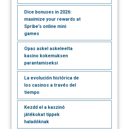
Dice bonuses in 2026:
maximize your rewards at
Spribe's online mini
games
Opas askel askeleelta
kasino kokemuksen
parantamiseksi
La evolución histórica de
los casinos a través del
tiempo
Kezdd el a kaszinó
játékokat tippek
haladóknak