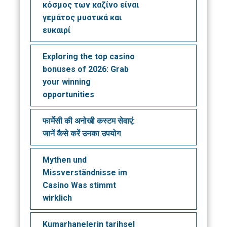
κόσμος των καζίνο είναι
γεμάτος μυστικά και
ευκαιρί
Exploring the top casino
bonuses of 2026: Grab
your winning
opportunities
फार्मेसी की अनोखी कस्टम सेवाएं:
जानें कैसे करें उनका उपयोग
Mythen und
Missverständnisse im
Casino Was stimmt
wirklich
Kumarhanelerin tarihsel