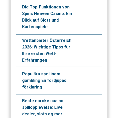
Die Top-Funktionen von
Spins Heaven Casino: Ein
Blick auf Slots und
Kartenspiele
Wettanbieter Österreich
2026: Wichtige Tipps für
Ihre ersten Wett-
Erfahrungen
Populära spel inom
gambling En fördjupad
förklaring
Beste norske casino
spillopplevelse: Live
dealer, slots og mer