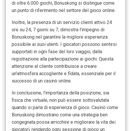
di oltre 6.000 giochi, Bonuskong si distingue come
un punto di riferimento nel settore del gioco online.
Inoltre, la presenza di un servizio clienti attivo 24
ore su 24, 7 giorni su 7, dimostra l'impegno di
Bonuskong nel garantire la migliore esperienza
possibile ai suoi utenti. I giocatori possono sentirsi
supportati in ogni fase del loro viaggio, dalla
registrazione alla partecipazione ai giochi. Questa
attenzione al cliente contribuisce a creare
un'atmosfera accogliente e fidata, essenziale per il
successo di un casinò online.
In conclusione, l'importanza della posizione, sia
fisica che virtuale, non può essere sottovalutata
quando si parla di esperienza di gioco. Casinò come
Bonuskong dimostrano come una strategia ben
congegnata possa arricchire e migliorare la vita dei
giocatori, rendendo ogni sessione di gioco un