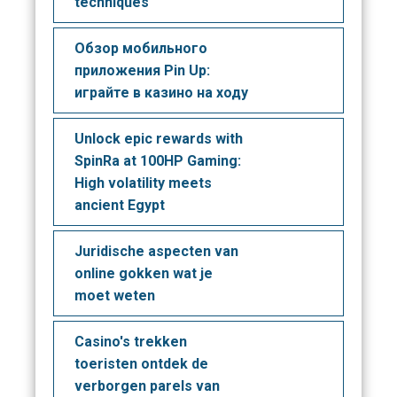
techniques
Обзор мобильного
приложения Pin Up:
играйте в казино на ходу
Unlock epic rewards with
SpinRa at 100HP Gaming:
High volatility meets
ancient Egypt
Juridische aspecten van
online gokken wat je
moet weten
Casino's trekken
toeristen ontdek de
verborgen parels van