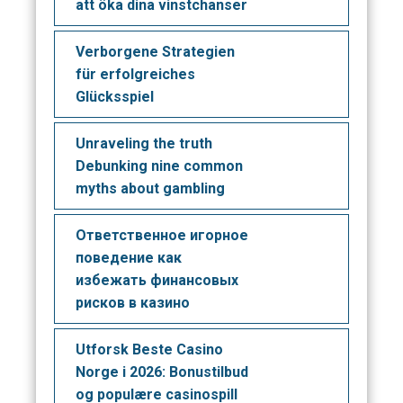
att öka dina vinstchanser
Verborgene Strategien
für erfolgreiches
Glücksspiel
Unraveling the truth
Debunking nine common
myths about gambling
Ответственное игорное
поведение как
избежать финансовых
рисков в казино
Utforsk Beste Casino
Norge i 2026: Bonustilbud
og populære casinospill