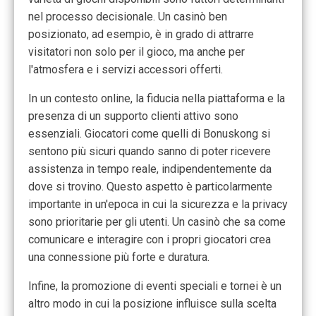
nel processo decisionale. Un casinò ben
posizionato, ad esempio, è in grado di attrarre
visitatori non solo per il gioco, ma anche per
l'atmosfera e i servizi accessori offerti.
In un contesto online, la fiducia nella piattaforma e la
presenza di un supporto clienti attivo sono
essenziali. Giocatori come quelli di Bonuskong si
sentono più sicuri quando sanno di poter ricevere
assistenza in tempo reale, indipendentemente da
dove si trovino. Questo aspetto è particolarmente
importante in un'epoca in cui la sicurezza e la privacy
sono prioritarie per gli utenti. Un casinò che sa come
comunicare e interagire con i propri giocatori crea
una connessione più forte e duratura.
Infine, la promozione di eventi speciali e tornei è un
altro modo in cui la posizione influisce sulla scelta