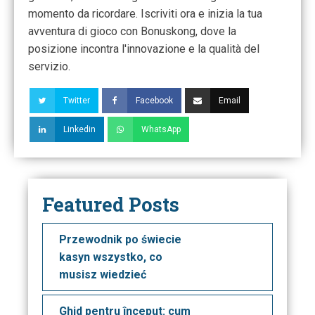
momento da ricordare. Iscriviti ora e inizia la tua
avventura di gioco con Bonuskong, dove la
posizione incontra l'innovazione e la qualità del
servizio.
Twitter
Facebook
Email
Linkedin
WhatsApp
Featured Posts
Przewodnik po świecie
kasyn wszystko, co
musisz wiedzieć
Ghid pentru început: cum