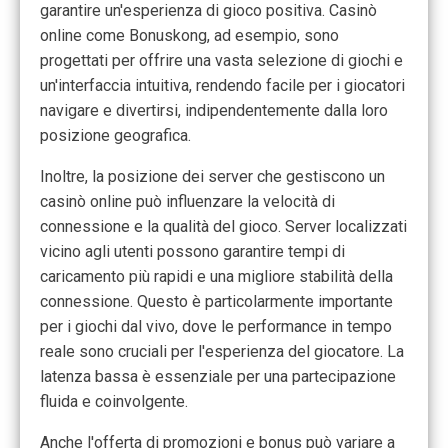
garantire un'esperienza di gioco positiva. Casinò
online come Bonuskong, ad esempio, sono
progettati per offrire una vasta selezione di giochi e
un'interfaccia intuitiva, rendendo facile per i giocatori
navigare e divertirsi, indipendentemente dalla loro
posizione geografica.
Inoltre, la posizione dei server che gestiscono un
casinò online può influenzare la velocità di
connessione e la qualità del gioco. Server localizzati
vicino agli utenti possono garantire tempi di
caricamento più rapidi e una migliore stabilità della
connessione. Questo è particolarmente importante
per i giochi dal vivo, dove le performance in tempo
reale sono cruciali per l'esperienza del giocatore. La
latenza bassa è essenziale per una partecipazione
fluida e coinvolgente.
Anche l'offerta di promozioni e bonus può variare a