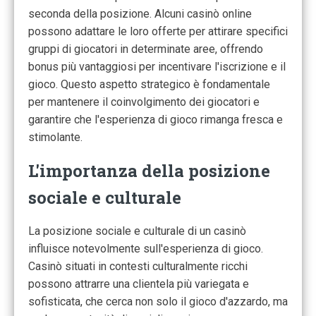
seconda della posizione. Alcuni casinò online
possono adattare le loro offerte per attirare specifici
gruppi di giocatori in determinate aree, offrendo
bonus più vantaggiosi per incentivare l'iscrizione e il
gioco. Questo aspetto strategico è fondamentale
per mantenere il coinvolgimento dei giocatori e
garantire che l'esperienza di gioco rimanga fresca e
stimolante.
L'importanza della posizione
sociale e culturale
La posizione sociale e culturale di un casinò
influisce notevolmente sull'esperienza di gioco.
Casinò situati in contesti culturalmente ricchi
possono attrarre una clientela più variegata e
sofisticata, che cerca non solo il gioco d'azzardo, ma