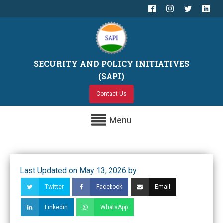
SECURITY AND POLICY INITIATIVES
(SAPI)
Contact Us
Menu
Last Updated on May 13, 2026 by
Twitter
Facebook
Email
Linkedin
WhatsApp