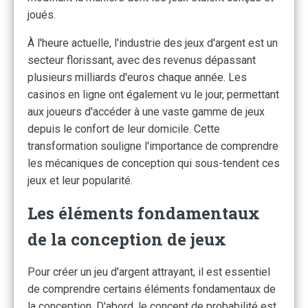
joués.
À l'heure actuelle, l'industrie des jeux d'argent est un
secteur florissant, avec des revenus dépassant
plusieurs milliards d'euros chaque année. Les
casinos en ligne ont également vu le jour, permettant
aux joueurs d'accéder à une vaste gamme de jeux
depuis le confort de leur domicile. Cette
transformation souligne l'importance de comprendre
les mécaniques de conception qui sous-tendent ces
jeux et leur popularité.
Les éléments fondamentaux
de la conception de jeux
Pour créer un jeu d'argent attrayant, il est essentiel
de comprendre certains éléments fondamentaux de
la conception. D'abord, le concept de probabilité est