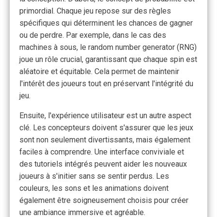
primordial. Chaque jeu repose sur des règles
spécifiques qui déterminent les chances de gagner
ou de perdre. Par exemple, dans le cas des
machines à sous, le random number generator (RNG)
joue un rôle crucial, garantissant que chaque spin est
aléatoire et équitable. Cela permet de maintenir
l'intérêt des joueurs tout en préservant l'intégrité du
jeu.
Ensuite, l'expérience utilisateur est un autre aspect
clé. Les concepteurs doivent s'assurer que les jeux
sont non seulement divertissants, mais également
faciles à comprendre. Une interface conviviale et
des tutoriels intégrés peuvent aider les nouveaux
joueurs à s'initier sans se sentir perdus. Les
couleurs, les sons et les animations doivent
également être soigneusement choisis pour créer
une ambiance immersive et agréable.