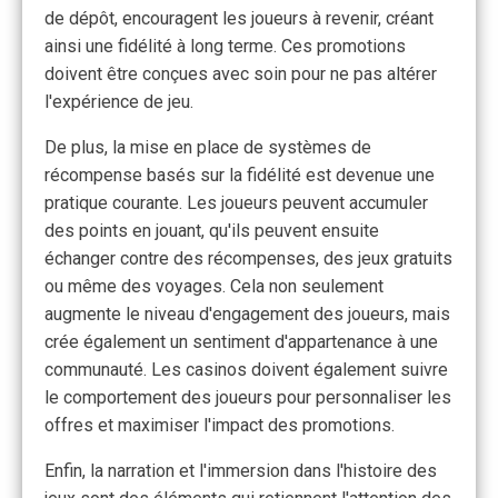
de dépôt, encouragent les joueurs à revenir, créant
ainsi une fidélité à long terme. Ces promotions
doivent être conçues avec soin pour ne pas altérer
l'expérience de jeu.
De plus, la mise en place de systèmes de
récompense basés sur la fidélité est devenue une
pratique courante. Les joueurs peuvent accumuler
des points en jouant, qu'ils peuvent ensuite
échanger contre des récompenses, des jeux gratuits
ou même des voyages. Cela non seulement
augmente le niveau d'engagement des joueurs, mais
crée également un sentiment d'appartenance à une
communauté. Les casinos doivent également suivre
le comportement des joueurs pour personnaliser les
offres et maximiser l'impact des promotions.
Enfin, la narration et l'immersion dans l'histoire des