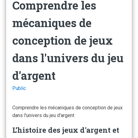
Comprendre les
mécaniques de
conception de jeux
dans l'univers du jeu
d'argent
Public
Comprendre les mécaniques de conception de jeux
dans l'univers du jeu d'argent
L’histoire des jeux d'argent et