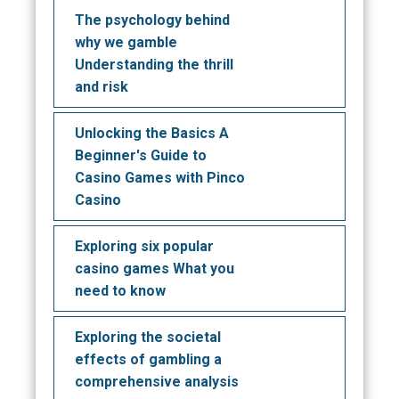
The psychology behind
why we gamble
Understanding the thrill
and risk
Unlocking the Basics A
Beginner's Guide to
Casino Games with Pinco
Casino
Exploring six popular
casino games What you
need to know
Exploring the societal
effects of gambling a
comprehensive analysis