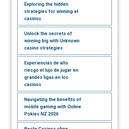
Exploring the hidden
strategies for winning at
casinos
Unlock the secrets of
winning big with Unknown
casino strategies
Experiencias de alto
riesgo el lujo de jugar en
grandes ligas en los
casinos
Navigating the benefits of
mobile gaming with Online
Pokies NZ 2026
Beste Casinos ohne