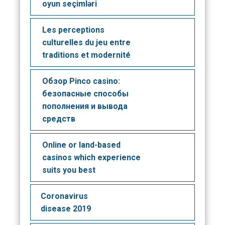
oyun seçimləri
Les perceptions
culturelles du jeu entre
traditions et modernité
Обзор Pinco casino:
безопасные способы
пополнения и вывода
средств
Online or land-based
casinos which experience
suits you best
Coronavirus
disease 2019