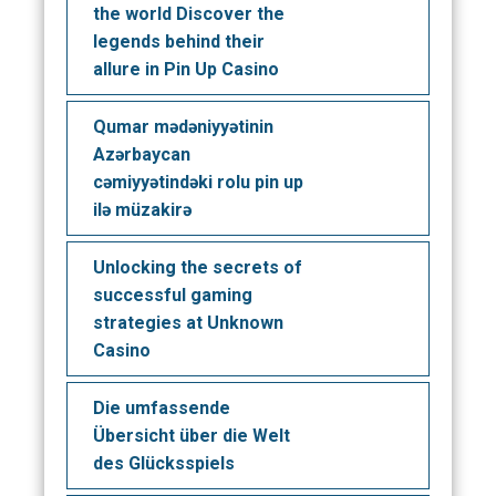
the world Discover the
legends behind their
allure in Pin Up Casino
Qumar mədəniyyətinin
Azərbaycan
cəmiyyətindəki rolu pin up
ilə müzakirə
Unlocking the secrets of
successful gaming
strategies at Unknown
Casino
Die umfassende
Übersicht über die Welt
des Glücksspiels