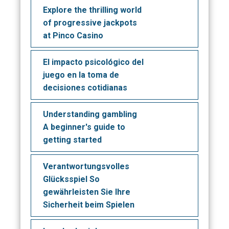
Explore the thrilling world
of progressive jackpots
at Pinco Casino
El impacto psicológico del
juego en la toma de
decisiones cotidianas
Understanding gambling
A beginner's guide to
getting started
Verantwortungsvolles
Glücksspiel So
gewährleisten Sie Ihre
Sicherheit beim Spielen