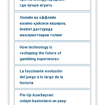
где лучше играть
Онлайн ва оффлайн
казино қайсиси яхшироқ
linebet дастурида
маълумотларни топинг
How technology is
reshaping the future of
gambling experiences
La fascinante evolución
del juego a lo largo de la
historia
Pin-Up Azərbaycan:
onlayn kazinoların ən yaxşı