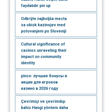
faydalıdır pin up
Odkrijte najboljša mesta
za obisk kazinojev med
potovanjem po Sloveniji
Cultural significance of
casinos unraveling their
impact on community
identity
pinco: лучшие бонусы и
акции для игроков
казино в 2026 году
Çevrimiçi ve çevrimdışı
bahis Hangi yöntem daha