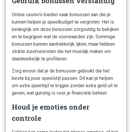
Gebruik bonussen verstandig
Online casino's bieden vaak bonussen aan die je
kunnen helpen je speelbudget te vergroten. Het is
belangrijk om deze bonussen zorgvuldig te bekijken
en te begrijpen wat de voorwaarden zijn. Sommige
bonussen kunnen aantrekkelijk lijken, maar hebben
strikte inzetvereisten die het moeilijk maken om
daadwerkelijk te profiteren.
Zorg ervoor dat je de bonussen gebruikt die het
beste bij jouw speelstijl passen. Dit kan je helpen
om extra speeltijd te krijgen zonder extra geld uit te
geven, wat gunstig is voor je financiële beheer.
Houd je emoties onder
controle