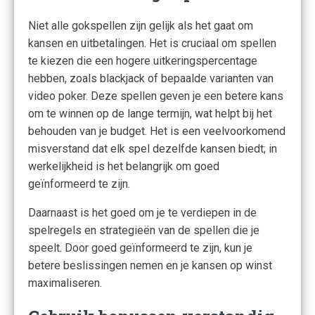
Niet alle gokspellen zijn gelijk als het gaat om
kansen en uitbetalingen. Het is cruciaal om spellen
te kiezen die een hogere uitkeringspercentage
hebben, zoals blackjack of bepaalde varianten van
video poker. Deze spellen geven je een betere kans
om te winnen op de lange termijn, wat helpt bij het
behouden van je budget. Het is een veelvoorkomend
misverstand dat elk spel dezelfde kansen biedt; in
werkelijkheid is het belangrijk om goed
geïnformeerd te zijn.
Daarnaast is het goed om je te verdiepen in de
spelregels en strategieën van de spellen die je
speelt. Door goed geïnformeerd te zijn, kun je
betere beslissingen nemen en je kansen op winst
maximaliseren.