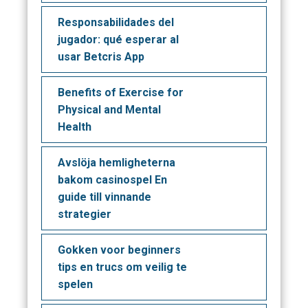
Responsabilidades del
jugador: qué esperar al
usar Betcris App
Benefits of Exercise for
Physical and Mental
Health
Avslöja hemligheterna
bakom casinospel En
guide till vinnande
strategier
Gokken voor beginners
tips en trucs om veilig te
spelen