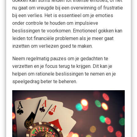
Gokken kan soms leiden tot intense emoties, of het
nu gaat om vreugde bij een overwinning of frustratie
bij een verlies. Het is essentieel om je emoties
onder controle te houden om impulsieve
beslissingen te voorkomen. Emotioneel gokken kan
leiden tot financiële problemen als je meer gaat
inzetten om verliezen goed te maken.
Neem regelmatig pauzes om je gedachten te
verzetten en je focus terug te krijgen. Dit kan je
helpen om rationele beslissingen te nemen en je
speelgedrag beter te beheren.