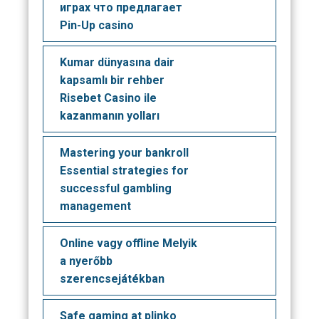
играх что предлагает
Pin-Up casino
Kumar dünyasına dair
kapsamlı bir rehber
Risebet Casino ile
kazanmanın yolları
Mastering your bankroll
Essential strategies for
successful gambling
management
Online vagy offline Melyik
a nyerőbb
szerencsejátékban
Safe gaming at plinko