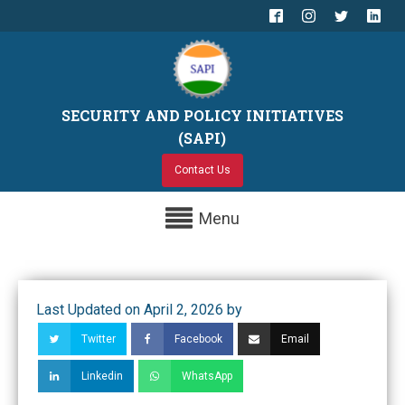
SECURITY AND POLICY INITIATIVES
(SAPI)
Contact Us
Menu
Last Updated on April 2, 2026 by
Twitter
Facebook
Email
Linkedin
WhatsApp