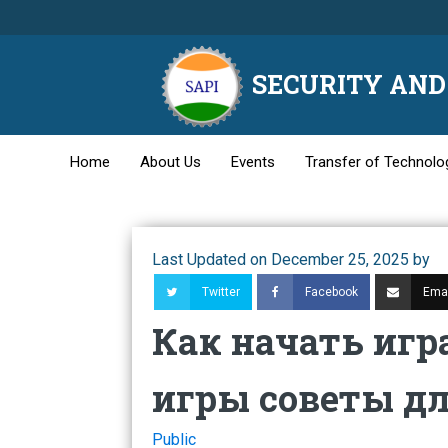
SECURITY AND 
Home
About Us
Events
Transfer of Technolo
Last Updated on December 25, 2025 by
Twitter
Facebook
Emai
Как начать игр
игры советы д
Public