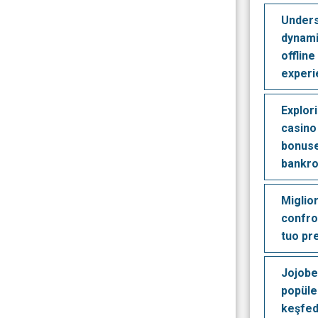
Unders
dynami
offlin
exper
Explor
casino
bonuse
bankro
Miglior
confron
tuo pr
Jojobet
popüle
keşfed