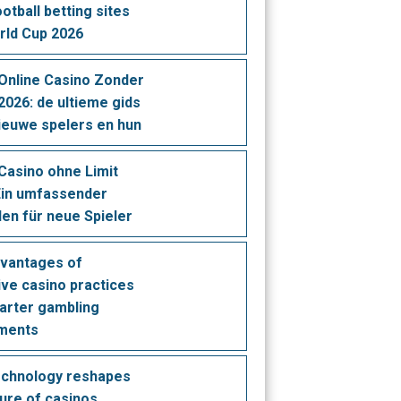
otball betting sites
rld Cup 2026
Online Casino Zonder
2026: de ultieme gids
ieuwe spelers en hun
Casino ohne Limit
Ein umfassender
den für neue Spieler
vantages of
ive casino practices
arter gambling
tments
chnology reshapes
ture of casinos