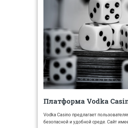
Платформа Vodka Casi
Vodka Casino предлагает пользователя
безопасной и удобной среде. Сайт име