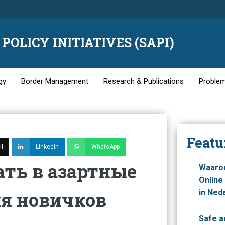
POLICY INITIATIVES (SAPI)
gy
Border Management
Research & Publications
Problem
Featu
l
Linkedin
WhatsApp
ать в азартные
Waarom
Online
ля новичков
in Ned
Safe a