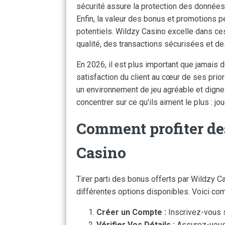
sécurité assure la protection des données
Enfin, la valeur des bonus et promotions 
potentiels. Wildzy Casino excelle dans ce
qualité, des transactions sécurisées et 
En 2026, il est plus important que jamais de
satisfaction du client au cœur de ses pri
un environnement de jeu agréable et digne
concentrer sur ce qu'ils aiment le plus : jou
Comment profiter de
Casino
Tirer parti des bonus offerts par Wildzy
différentes options disponibles. Voici co
Créer un Compte :
Inscrivez-vous s
Vérifier Vos Détails :
Assurez-vous 