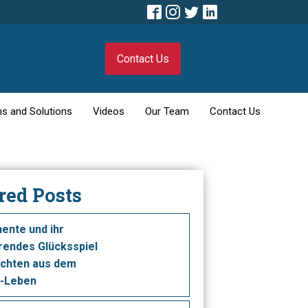
Contact Us
s and Solutions
Videos
Our Team
Contact Us
red Posts
ente und ihr
rendes Glücksspiel
chten aus dem
o-Leben