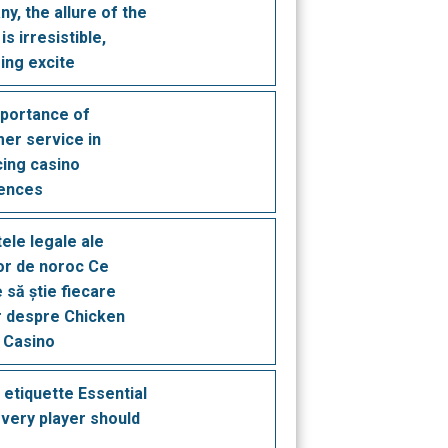
y, the allure of the
is irresistible,
ing excite
portance of
er service in
ing casino
iences
ele legale ale
lor de noroc Ce
 să știe fiecare
r despre Chicken
 Casino
 etiquette Essential
every player should