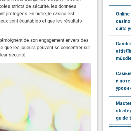
oles stricts de sécurité, les données
nt protégées. En outre, le casino est
Online
jeux sont équitables et que les résultats
casino
suits 
 témoignent de son engagement envers des
Gambli
ie que les joueurs peuvent se concentrer sur
attīst
leur sécurité.
mūsdie
Самые
и поте
уроки
Master
strate
guide 