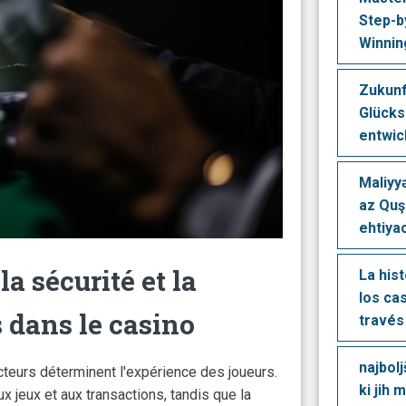
Step-b
Winnin
Zukunf
Glücks
entwic
Maliyyə
az Quş
ehtiya
la sécurité et la
La his
los cas
s dans le casino
través
najbolj
acteurs déterminent l'expérience des joueurs.
ki jih 
aux jeux et aux transactions, tandis que la