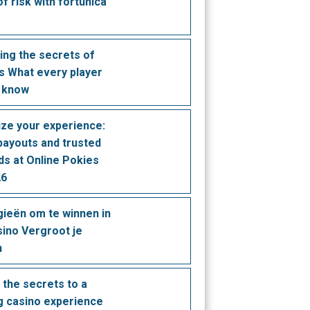
of risk with fortunica
ing the secrets of
s What every player
 know
ze your experience:
payouts and trusted
s at Online Pokies
26
gieën om te winnen in
sino Vergroot je
n
 the secrets to a
ing casino experience