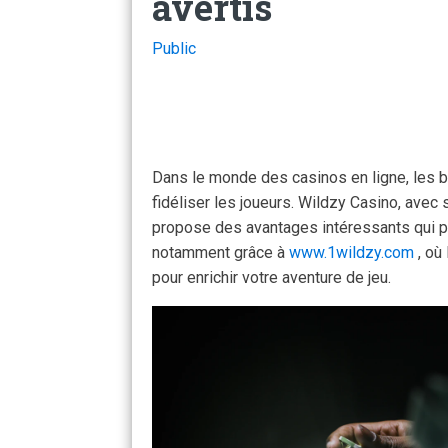
avertis
Public
Dans le monde des casinos en ligne, les bo
fidéliser les joueurs. Wildzy Casino, avec 
propose des avantages intéressants qui pe
notamment grâce à
www.1wildzy.com
, où
pour enrichir votre aventure de jeu.