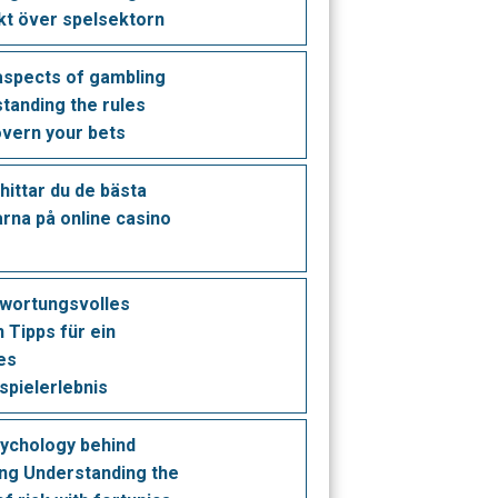
kt över spelsektorn
aspects of gambling
tanding the rules
overn your bets
hittar du de bästa
rna på online casino
wortungsvolles
n Tipps für ein
es
spielerlebnis
ychology behind
ng Understanding the