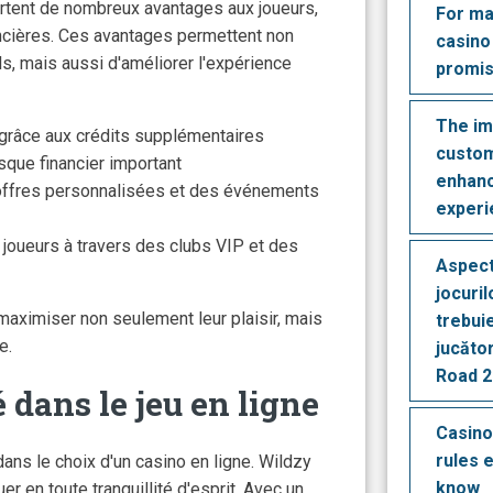
rtent de nombreux avantages aux joueurs,
For man
ancières. Ces avantages permettent non
casino 
s, mais aussi d'améliorer l'expérience
promis
The im
 grâce aux crédits supplémentaires
custom
sque financier important
enhanc
offres personnalisées et des événements
exper
oueurs à travers des clubs VIP et des
Aspect
jocuri
aximiser non seulement leur plaisir, mais
trebuie
e.
jucăto
Road 2
 dans le jeu en ligne
Casino
rules 
ans le choix d'un casino en ligne. Wildzy
know
r en toute tranquillité d'esprit. Avec un