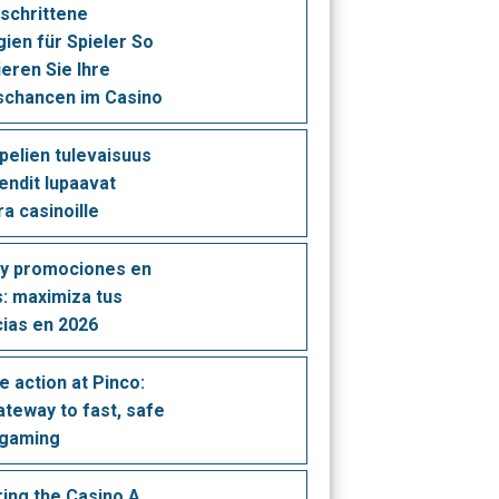
schrittene
gien für Spieler So
eren Sie Ihre
schancen im Casino
pelien tulevaisuus
rendit lupaavat
ra casinoille
y promociones en
s: maximiza tus
ias en 2026
e action at Pinco:
ateway to fast, safe
 gaming
ing the Casino A