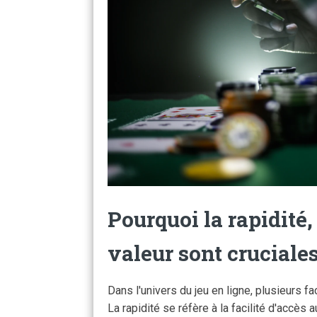
Pourquoi la rapidité, 
valeur sont cruciale
Dans l'univers du jeu en ligne, plusieurs f
La rapidité se réfère à la facilité d'accès 