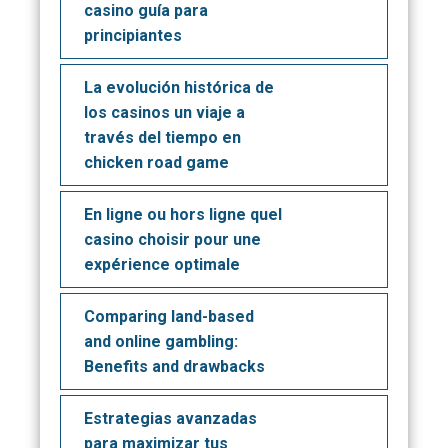
casino guía para
principiantes
La evolución histórica de
los casinos un viaje a
través del tiempo en
chicken road game
En ligne ou hors ligne quel
casino choisir pour une
expérience optimale
Comparing land-based
and online gambling:
Benefits and drawbacks
Estrategias avanzadas
para maximizar tus