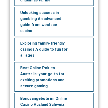
unutilmas tajriba
Unlocking success in
gambling An advanced
guide from westace
casino
Exploring family-friendly
casinos A guide to fun for
all ages
Best Online Pokies
Australia: your go-to for
exciting promotions and
secure gaming
Bonusangebote im Online
Casino Ausland Schweiz: