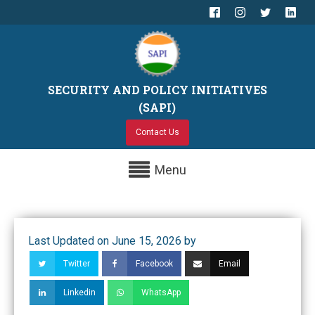
SECURITY AND POLICY INITIATIVES
(SAPI)
Contact Us
Menu
Last Updated on June 15, 2026 by
Twitter
Facebook
Email
Linkedin
WhatsApp