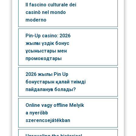
Il fascino culturale dei
casinò nel mondo
moderno
Pin-Up casino: 2026
жылғы үздік бонус
ұсыныстары мен
промокодтары
2026 жылы Pin Up
бонустарын қалай тиімді
пайдалануға болады?
Online vagy offline Melyik
a nyerőbb
szerencsejátékban