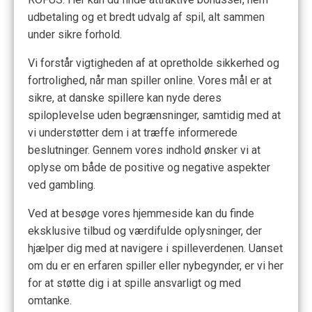
udbetaling og et bredt udvalg af spil, alt sammen
under sikre forhold.
Vi forstår vigtigheden af at opretholde sikkerhed og
fortrolighed, når man spiller online. Vores mål er at
sikre, at danske spillere kan nyde deres
spiloplevelse uden begrænsninger, samtidig med at
vi understøtter dem i at træffe informerede
beslutninger. Gennem vores indhold ønsker vi at
oplyse om både de positive og negative aspekter
ved gambling.
Ved at besøge vores hjemmeside kan du finde
eksklusive tilbud og værdifulde oplysninger, der
hjælper dig med at navigere i spilleverdenen. Uanset
om du er en erfaren spiller eller nybegynder, er vi her
for at støtte dig i at spille ansvarligt og med
omtanke.