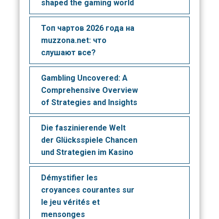
shaped the gaming world
Топ чартов 2026 года на
muzzona.net: что
слушают все?
Gambling Uncovered: A
Comprehensive Overview
of Strategies and Insights
Die faszinierende Welt
der Glücksspiele Chancen
und Strategien im Kasino
Démystifier les
croyances courantes sur
le jeu vérités et
mensonges