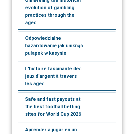
Unraveling the historical
evolution of gambling
practices through the
ages
Odpowiedzialne
hazardowanie jak uniknąć
pułapek w kasynie
L'histoire fascinante des
jeux d'argent à travers
les âges
Safe and fast payouts at
the best football betting
sites for World Cup 2026
Aprender a jugar en un