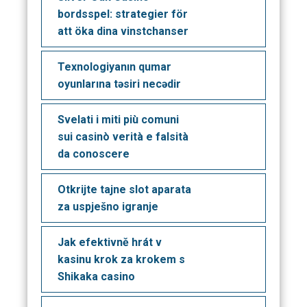
bordsspel: strategier för
att öka dina vinstchanser
Texnologiyanın qumar
oyunlarına təsiri necədir
Svelati i miti più comuni
sui casinò verità e falsità
da conoscere
Otkrijte tajne slot aparata
za uspješno igranje
Jak efektivně hrát v
kasinu krok za krokem s
Shikaka casino