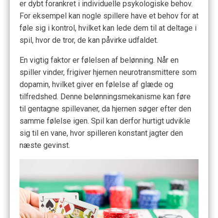
er dybt forankret i individuelle psykologiske behov.
For eksempel kan nogle spillere have et behov for at
føle sig i kontrol, hvilket kan lede dem til at deltage i
spil, hvor de tror, de kan påvirke udfaldet.
En vigtig faktor er følelsen af belønning. Når en
spiller vinder, frigiver hjernen neurotransmittere som
dopamin, hvilket giver en følelse af glæde og
tilfredshed. Denne belønningsmekanisme kan føre
til gentagne spillevaner, da hjernen søger efter den
samme følelse igen. Spil kan derfor hurtigt udvikle
sig til en vane, hvor spilleren konstant jagter den
næste gevinst.