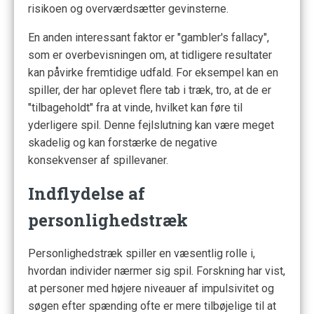
risikoen og overværdsætter gevinsterne.
En anden interessant faktor er "gambler's fallacy",
som er overbevisningen om, at tidligere resultater
kan påvirke fremtidige udfald. For eksempel kan en
spiller, der har oplevet flere tab i træk, tro, at de er
"tilbageholdt" fra at vinde, hvilket kan føre til
yderligere spil. Denne fejlslutning kan være meget
skadelig og kan forstærke de negative
konsekvenser af spillevaner.
Indflydelse af
personlighedstræk
Personlighedstræk spiller en væsentlig rolle i,
hvordan individer nærmer sig spil. Forskning har vist,
at personer med højere niveauer af impulsivitet og
søgen efter spænding ofte er mere tilbøjelige til at