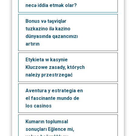
necə iddia etmək olar?
Bonus və təşviqlər
tuzkazino ilə kazino
dünyasında qazancınızı
artırın
Etykieta w kasynie
Kluczowe zasady, których
należy przestrzegać
Aventura y estrategia en
el fascinante mundo de
los casinos
Kumarın toplumsal
sonuçları Eğlence mi,