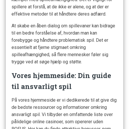
spillere at forstå, at de ikke er alene, og at der er
effektive metoder til at håndtere deres adfærd.
At skabe en åben dialog om spillevaner kan bidrage
til en bedre forståelse af, hvordan man kan
forebygge og håndtere problematisk spil. Det er
essentielt at fjerne stigmaet omkring
spilleafhængighed, så flere mennesker føler sig
trygge ved at søge hjælp og støtte.
Vores hjemmeside: Din guide
til ansvarligt spil
På vores hjemmeside er vi dedikerede til at give dig
de bedste ressourcer og informationer omkring
ansvarligt spil. Vi tilbyder en omfattende liste over
pålidelige online casinoer, som opererer uden
ROFUS. Her kan du finde attraktive bonusser, nem