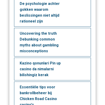
De psychologie achter
gokken waarom
beslissingen niet altijd
rationeel zijn
Uncovering the truth
Debunking common
myths about gambling
misconceptions
Kazino qonunlari Pin up
casino da nimalarni
bilishingiz kerak
Essentiële tips voor
bankrollbeheer bij
Chicken Road Casino
casino's