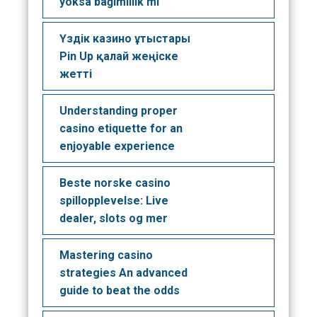
yoksa bağımlılık mı
Үздік казино ұтыстары
Pin Up қалай жеңіске
жетті
Understanding proper
casino etiquette for an
enjoyable experience
Beste norske casino
spillopplevelse: Live
dealer, slots og mer
Mastering casino
strategies An advanced
guide to beat the odds