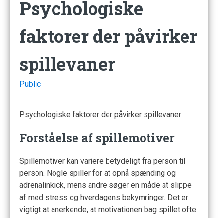
Psychologiske
faktorer der påvirker
spillevaner
Public
Psychologiske faktorer der påvirker spillevaner
Forståelse af spillemotiver
Spillemotiver kan variere betydeligt fra person til
person. Nogle spiller for at opnå spænding og
adrenalinkick, mens andre søger en måde at slippe
af med stress og hverdagens bekymringer. Det er
vigtigt at anerkende, at motivationen bag spillet ofte