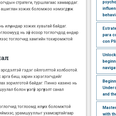
psycho
огчдын стратеги, туршлагаас хамаардаг.
influe
г ашиглан хожих боломжоо нэмэгдүүлж
behavi
 илүү өндөр хожих хувьтай байдаг.
Estrat
лоомууд нь зүй ёсоор тоглогчдод өндөр
para c
мээс тоглогчид хамгийн тохиромжтой
con Pl
Unlock
лал
beginn
naviga
эрсдэлтэй гэдэг ойлголттой холбоотой.
 арга биш, харин хэрэглэгчдийг
Beginn
лах зорилготой байдаг. Пинко казино нь
Unders
лал болон үнэгүй эргүүлэлт санал
and th
глогчид тоглоомд илүү их боломжтой
Master
Тиймээс, урамшууллыг ухамсартайгаар
with t