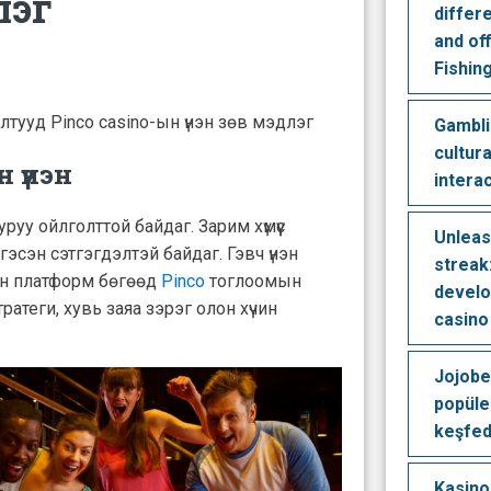
лэг
differ
and of
Fishin
лтууд Pinco casino-ын үнэн зөв мэдлэг
Gambli
cultura
 үнэн
intera
руу ойлголттой байдаг. Зарим хүмүүс
Unleas
эсэн сэтгэгдэлтэй байдаг. Гэвч үнэн
streak
ын платформ бөгөөд
Pinco
тоглоомын
develo
атеги, хувь заяа зэрэг олон хүчин
casino
Jojobet
popüle
keşfed
Kasino