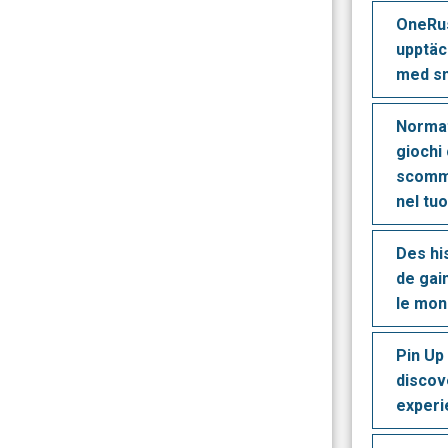
OneRus
upptäc
med sn
Normat
giochi
scomme
nel tu
Des hi
de gai
le mon
Pin Up
discov
experi