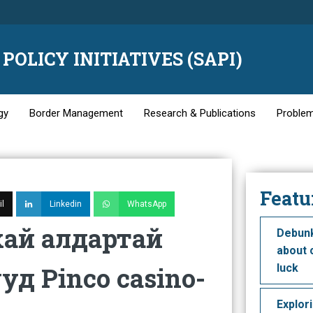
POLICY INITIATIVES (SAPI)
gy
Border Management
Research & Publications
Problem
Featu
l
Linkedin
WhatsApp
хай алдартай
Debunk
about 
д Pinco casino-
luck
Explor