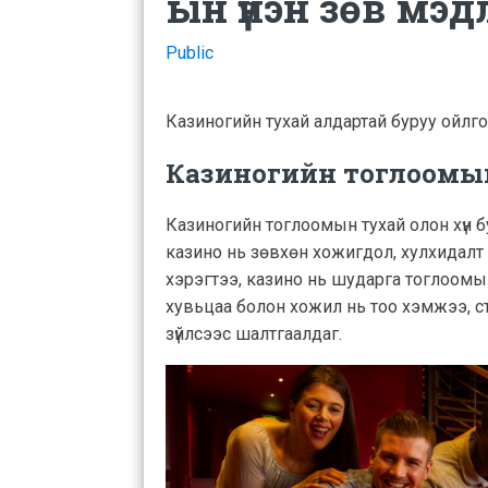
ын үнэн зөв мэд
Public
Казиногийн тухай алдартай буруу ойлго
Казиногийн тоглоомын
Казиногийн тоглоомын тухай олон хүн бу
казино нь зөвхөн хожигдол, хулхидалт г
хэрэгтээ, казино нь шударга тоглоом
хувьцаа болон хожил нь тоо хэмжээ, стр
зүйлсээс шалтгаалдаг.