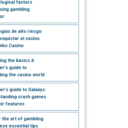
logical factors
ncing gambling
or
egias de alto riesgo
onquistar el casino
inko Casino
ing the basics A
er's guide to
ting the casino world
er's guide to Galaxys:
tanding crash games
eir features
 the art of gambling
hese essential tips