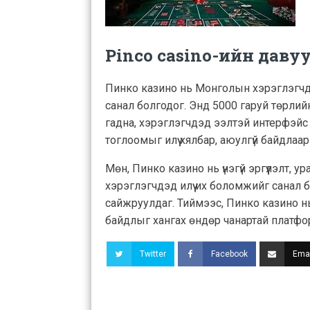
Pinco casino-ийн давуу
Пинко казино нь Монголын хэрэглэгчд
санал болгодог. Энд 5000 гаруй төрлий
гадна, хэрэглэгчдэд ээлтэй интерфэйс
тоглоомыг илүү хялбар, аюулгүй байдлаа
Мөн, Пинко казино нь үнэгүй эргүүлэлт, 
хэрэглэгчдэд илүү их боломжийг санал
сайжруулдаг. Тиймээс, Пинко казино нь
байдлыг хангах өндөр чанартай платф
Twitter
Facebook
Emai