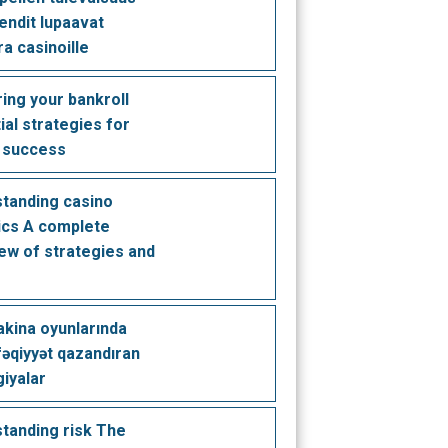
rendit lupaavat
ra casinoille
ing your bankroll
ial strategies for
 success
tanding casino
cs A complete
ew of strategies and
s
akina oyunlarında
əqiyyət qazandıran
giyalar
tanding risk The