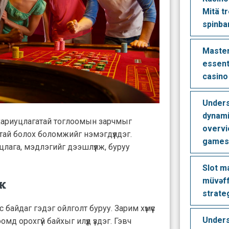
Mitä t
spinba
Master
essent
casino
Unders
dynami
 хариуцлагатай тоглоомын зарчмыг
overvi
ай болох боломжийг нэмэгдүүлдэг.
game
лага, мэдлэгийг дээшлүүлж, буруу
Slot m
ж
müvəff
strate
айдаг гэдэг ойлголт буруу. Зарим хүмүүс
Unders
мд орохгүй байхыг илүүд үздэг. Гэвч