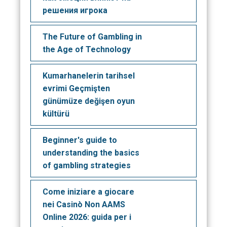
решения игрока
The Future of Gambling in
the Age of Technology
Kumarhanelerin tarihsel
evrimi Geçmişten
günümüze değişen oyun
kültürü
Beginner's guide to
understanding the basics
of gambling strategies
Come iniziare a giocare
nei Casinò Non AAMS
Online 2026: guida per i