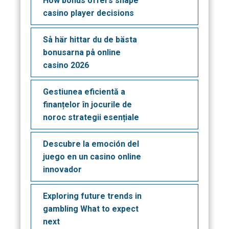
How bonus offers shape
casino player decisions
Så här hittar du de bästa
bonusarna på online
casino 2026
Gestiunea eficientă a
finanțelor în jocurile de
noroc strategii esențiale
Descubre la emoción del
juego en un casino online
innovador
Exploring future trends in
gambling What to expect
next