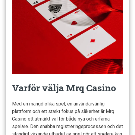
Varför välja Mrq Casino
Med en mängd olika spel, en användarvänlig
plattform och ett starkt fokus på säkerhet är Mrq
Casino ett utmärkt val för både nya och erfarna
spelare. Den snabba registreringsprocessen och det
ständigt växande utbudet av spel gör att spelare kan