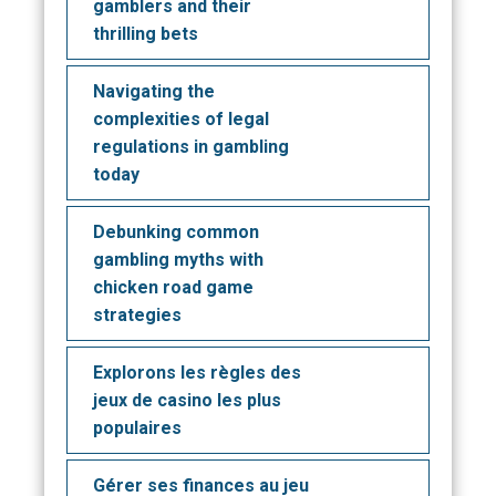
gamblers and their
thrilling bets
Navigating the
complexities of legal
regulations in gambling
today
Debunking common
gambling myths with
chicken road game
strategies
Explorons les règles des
jeux de casino les plus
populaires
Gérer ses finances au jeu