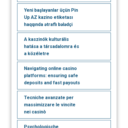
Yeni başlayanlar üçün Pin
Up AZ kazino etiketası
haqqında ətraflı bələdçi
A kaszinók kulturális
hatása a társadalomra és
a közéletre
Navigating online casino
platforms: ensuring safe
deposits and fast payouts
Tecniche avanzate per
massimizzare le vincite
nei casinò
Psychologische