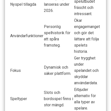
spelutbudet
Nyspel tillagda
lanseras under
fräscht och
2026.
intressant.
Ökar
Personlig
engagemanget
spelhistorik för
och gör det
Användarfunktioner
att spåra
lättare att följa
framsteg.
spelets
historia.
Ger trygghet
under
Dynamisk och
Fokus
spelandet och
säker plattform.
skyddar
användardata.
Erbjuder
Slots och
alternativ för
Speltyper
bordsspel finns i
alla typer av
stor mängd.
spelare.