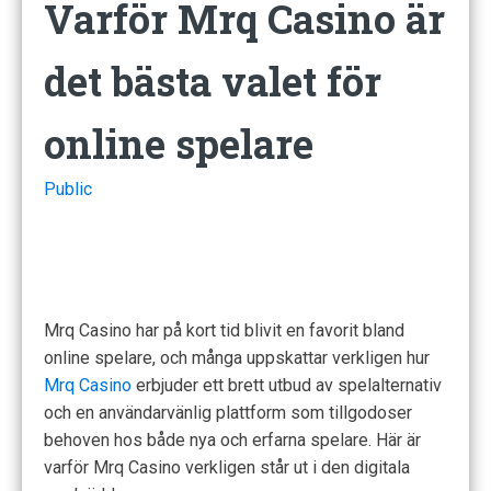
Varför Mrq Casino är
det bästa valet för
online spelare
Public
Mrq Casino har på kort tid blivit en favorit bland
online spelare, och många uppskattar verkligen hur
Mrq Casino
erbjuder ett brett utbud av spelalternativ
och en användarvänlig plattform som tillgodoser
behoven hos både nya och erfarna spelare. Här är
varför Mrq Casino verkligen står ut i den digitala