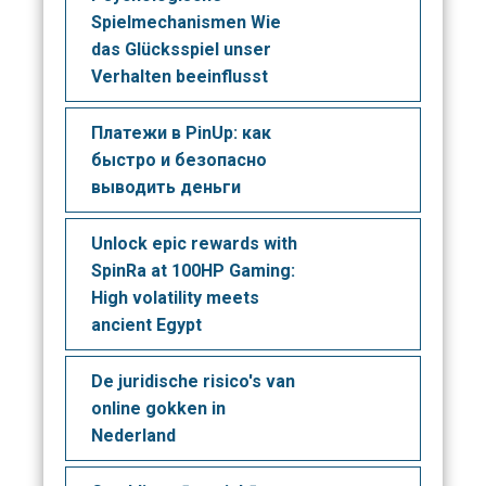
Spielmechanismen Wie
das Glücksspiel unser
Verhalten beeinflusst
Платежи в PinUp: как
быстро и безопасно
выводить деньги
Unlock epic rewards with
SpinRa at 100HP Gaming:
High volatility meets
ancient Egypt
De juridische risico's van
online gokken in
Nederland