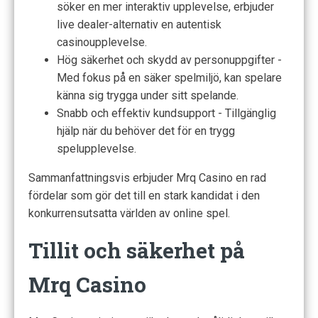
söker en mer interaktiv upplevelse, erbjuder
live dealer-alternativ en autentisk
casinoupplevelse.
Hög säkerhet och skydd av personuppgifter -
Med fokus på en säker spelmiljö, kan spelare
känna sig trygga under sitt spelande.
Snabb och effektiv kundsupport - Tillgänglig
hjälp när du behöver det för en trygg
spelupplevelse.
Sammanfattningsvis erbjuder Mrq Casino en rad
fördelar som gör det till en stark kandidat i den
konkurrensutsatta världen av online spel.
Tillit och säkerhet på
Mrq Casino