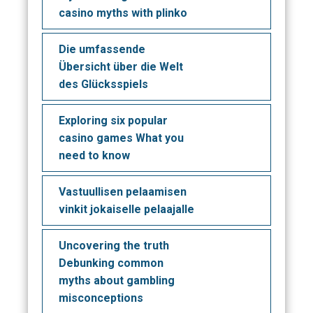
casino myths with plinko
Die umfassende
Übersicht über die Welt
des Glücksspiels
Exploring six popular
casino games What you
need to know
Vastuullisen pelaamisen
vinkit jokaiselle pelaajalle
Uncovering the truth
Debunking common
myths about gambling
misconceptions