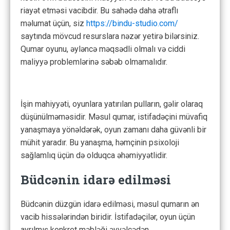
riayət etməsi vacibdir. Bu sahədə daha ətraflı
məlumat üçün, siz
https://bindu-studio.com/
saytında mövcud resurslara nəzər yetirə bilərsiniz.
Qumar oyunu, əyləncə məqsədli olmalı və ciddi
maliyyə problemlərinə səbəb olmamalıdır.
İşin mahiyyəti, oyunlara yatırılan pulların, gəlir olaraq
düşünülməməsidir. Məsul qumar, istifadəçini müvafiq
yanaşmaya yönəldərək, oyun zamanı daha güvənli bir
mühit yaradır. Bu yanaşma, həmçinin psixoloji
sağlamlıq üçün də olduqca əhəmiyyətlidir.
Büdcənin idarə edilməsi
Büdcənin düzgün idarə edilməsi, məsul qumarın ən
vacib hissələrindən biridir. İstifadəçilər, oyun üçün
ayrılmış konkret məbləği əvvəlcədən