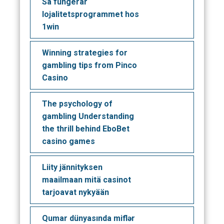
Så fungerar
lojalitetsprogrammet hos
1win
Winning strategies for
gambling tips from Pinco
Casino
The psychology of
gambling Understanding
the thrill behind EboBet
casino games
Liity jännityksen
maailmaan mitä casinot
tarjoavat nykyään
Qumar dünyasında miflər