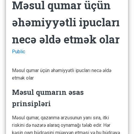
Məsul qumar üçün
əhəmiyyətli ipucları
necə əldə etmək olar
Public
Məsul qumar üçün əhəmiyyətli ipucları necə əldə
etmək olar
Məsul qumarın əsas
prinsipləri
Məsul qumar, qazanma arzusunun yanı sıra, itki
riskini də nəzərə alaraq oynamağı tələb edir. Hər
kəsin own büdcəsini müəyyən etməsi və bu büdcəyə