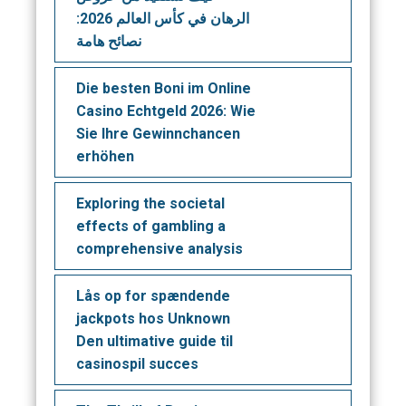
الرهان في كأس العالم 2026:
نصائح هامة
Die besten Boni im Online
Casino Echtgeld 2026: Wie
Sie Ihre Gewinnchancen
erhöhen
Exploring the societal
effects of gambling a
comprehensive analysis
Lås op for spændende
jackpots hos Unknown
Den ultimative guide til
casinospil succes