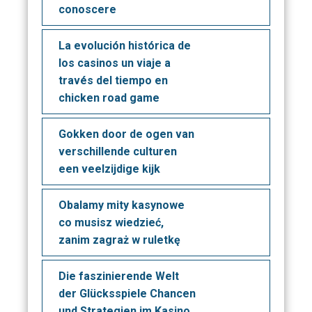
conoscere
La evolución histórica de
los casinos un viaje a
través del tiempo en
chicken road game
Gokken door de ogen van
verschillende culturen
een veelzijdige kijk
Obalamy mity kasynowe
co musisz wiedzieć,
zanim zagraż w ruletkę
Die faszinierende Welt
der Glücksspiele Chancen
und Strategien im Kasino