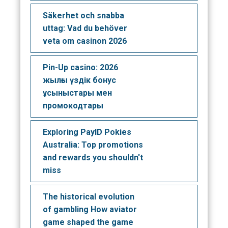
Säkerhet och snabba
uttag: Vad du behöver
veta om casinon 2026
Pin-Up casino: 2026
жылғы үздік бонус
ұсыныстары мен
промокодтары
Exploring PayID Pokies
Australia: Top promotions
and rewards you shouldn't
miss
The historical evolution
of gambling How aviator
game shaped the game