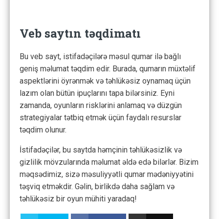
Veb saytın təqdimatı
Bu veb sayt, istifadəçilərə məsul qumar ilə bağlı
geniş məlumat təqdim edir. Burada, qumarın müxtəlif
aspektlərini öyrənmək və təhlükəsiz oynamaq üçün
lazım olan bütün ipuçlarını tapa bilərsiniz. Eyni
zamanda, oyunların risklərini anlamaq və düzgün
strategiyalar tətbiq etmək üçün faydalı resurslar
təqdim olunur.
İstifadəçilər, bu saytda həmçinin təhlükəsizlik və
gizlilik mövzularında məlumat əldə edə bilərlər. Bizim
məqsədimiz, sizə məsuliyyətli qumar mədəniyyətini
təşviq etməkdir. Gəlin, birlikdə daha sağlam və
təhlükəsiz bir oyun mühiti yaradaq!