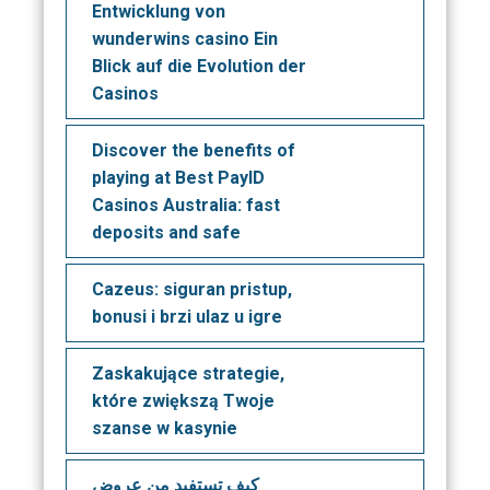
Entwicklung von
wunderwins casino Ein
Blick auf die Evolution der
Casinos
Discover the benefits of
playing at Best PayID
Casinos Australia: fast
deposits and safe
Cazeus: siguran pristup,
bonusi i brzi ulaz u igre
Zaskakujące strategie,
które zwiększą Twoje
szanse w kasynie
كيف تستفيد من عروض