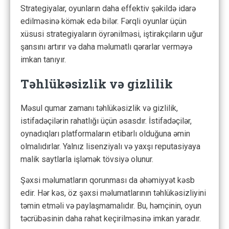
Strategiyalar, oyunların daha effektiv şəkildə idarə
edilməsinə kömək edə bilər. Fərqli oyunlar üçün
xüsusi strategiyaların öyrənilməsi, iştirakçıların uğur
şansını artırır və daha məlumatlı qərarlar verməyə
imkan tanıyır.
Təhlükəsizlik və gizlilik
Məsul qumar zamanı təhlükəsizlik və gizlilik,
istifadəçilərin rahatlığı üçün əsasdır. İstifadəçilər,
oynadıqları platformaların etibarlı olduğuna əmin
olmalıdırlar. Yalnız lisenziyalı və yaxşı reputasiyaya
malik saytlarla işləmək tövsiyə olunur.
Şəxsi məlumatların qorunması da əhəmiyyət kəsb
edir. Hər kəs, öz şəxsi məlumatlarının təhlükəsizliyini
təmin etməli və paylaşmamalıdır. Bu, həmçinin, oyun
təcrübəsinin daha rahat keçirilməsinə imkan yaradır.