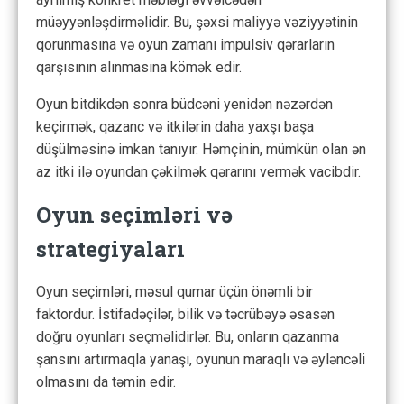
müəyyənləşdirməlidir. Bu, şəxsi maliyyə vəziyyətinin
qorunmasına və oyun zamanı impulsiv qərarların
qarşısının alınmasına kömək edir.
Oyun bitdikdən sonra büdcəni yenidən nəzərdən
keçirmək, qazanc və itkilərin daha yaxşı başa
düşülməsinə imkan tanıyır. Həmçinin, mümkün olan ən
az itki ilə oyundan çəkilmək qərarını vermək vacibdir.
Oyun seçimləri və
strategiyaları
Oyun seçimləri, məsul qumar üçün önəmli bir
faktordur. İstifadəçilər, bilik və təcrübəyə əsasən
doğru oyunları seçməlidirlər. Bu, onların qazanma
şansını artırmaqla yanaşı, oyunun maraqlı və əyləncəli
olmasını da təmin edir.