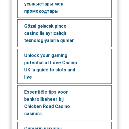
ұсыныстары мен
промокодтары
Gözəl gələcək pinco
casino ilə ayrıcalıqlı
texnologiyalarla qumar
Unlock your gaming
potential at Love Casino
UK: a guide to slots and
live
Essentiële tips voor
bankrollbeheer bij
Chicken Road Casino
casino's
Qumarın psixoloji