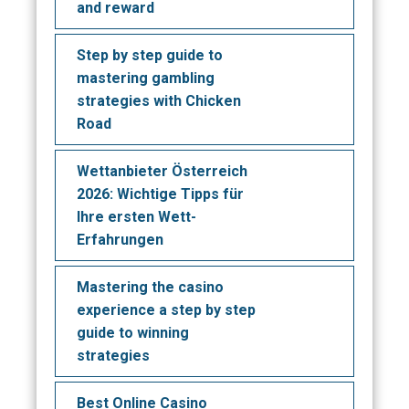
and reward
Step by step guide to
mastering gambling
strategies with Chicken
Road
Wettanbieter Österreich
2026: Wichtige Tipps für
Ihre ersten Wett-
Erfahrungen
Mastering the casino
experience a step by step
guide to winning
strategies
Best Online Casino