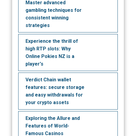
Master advanced
gambling techniques for
consistent winning
strategies
Experience the thrill of
high RTP slots: Why
Online Pokies NZ is a
player's
Verdict Chain wallet
features: secure storage
and easy withdrawals for
your crypto assets
Exploring the Allure and
Features of World-
Famous Casinos