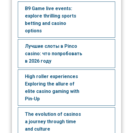
B9 Game live events:
explore thrilling sports
betting and casino
options
Лучшие слоты в Pinco
casino: что попробовать
в 2026 году
High roller experiences
Exploring the allure of
elite casino gaming with
Pin-Up
The evolution of casinos
a journey through time
and culture