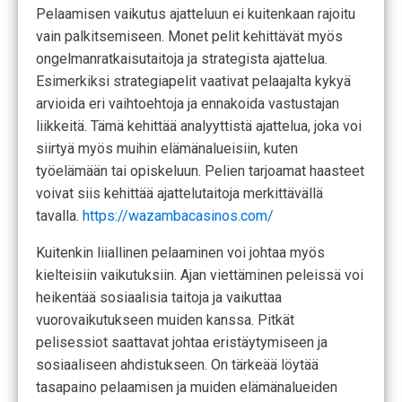
Pelaamisen vaikutus ajatteluun ei kuitenkaan rajoitu
vain palkitsemiseen. Monet pelit kehittävät myös
ongelmanratkaisutaitoja ja strategista ajattelua.
Esimerkiksi strategiapelit vaativat pelaajalta kykyä
arvioida eri vaihtoehtoja ja ennakoida vastustajan
liikkeitä. Tämä kehittää analyyttistä ajattelua, joka voi
siirtyä myös muihin elämänalueisiin, kuten
työelämään tai opiskeluun. Pelien tarjoamat haasteet
voivat siis kehittää ajattelutaitoja merkittävällä
tavalla.
https://wazambacasinos.com/
Kuitenkin liiallinen pelaaminen voi johtaa myös
kielteisiin vaikutuksiin. Ajan viettäminen peleissä voi
heikentää sosiaalisia taitoja ja vaikuttaa
vuorovaikutukseen muiden kanssa. Pitkät
pelisessiot saattavat johtaa eristäytymiseen ja
sosiaaliseen ahdistukseen. On tärkeää löytää
tasapaino pelaamisen ja muiden elämänalueiden