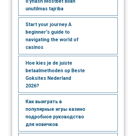
o'ynash Mostbet bilan
unutilmas tajriba
Start your journey A
beginner's guide to
navigating the world of
casinos
Hoe kies je de juiste
betaalmethoden op Beste
Goksites Nederland
2026?
Как выиграть в
популярные игры казино
подробное руководство
для новичков