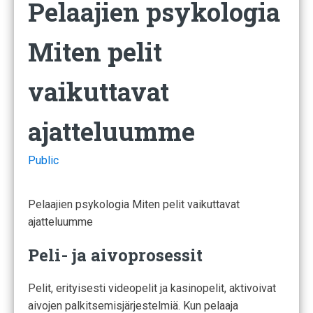
Pelaajien psykologia
Miten pelit
vaikuttavat
ajatteluumme
Public
Pelaajien psykologia Miten pelit vaikuttavat
ajatteluumme
Peli- ja aivoprosessit
Pelit, erityisesti videopelit ja kasinopelit, aktivoivat
aivojen palkitsemisjärjestelmiä. Kun pelaaja