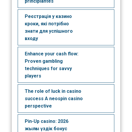
principiantes
Реєстрація у казино
кроки, які потрібно
знати для успішного
входу
Enhance your cash flow:
Proven gambling
techniques for savvy
players
The role of luck in casino
success A neospin casino
perspective
Pin-Up casino: 2026
жылғы үздік бонус