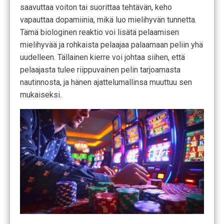
saavuttaa voiton tai suorittaa tehtävän, keho
vapauttaa dopamiinia, mikä luo mielihyvän tunnetta.
Tämä biologinen reaktio voi lisätä pelaamisen
mielihyvää ja rohkaista pelaajaa palaamaan peliin yhä
uudelleen. Tällainen kierre voi johtaa siihen, että
pelaajasta tulee riippuvainen pelin tarjoamasta
nautinnosta, ja hänen ajattelumallinsa muuttuu sen
mukaiseksi.