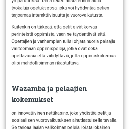
ympäristössä. Tämä tekee niistä erinomaisia
työkaluja opetuksessa, joka voi hyödyntää pelien
tarjoamaa interaktiivisuutta ja vuorovaikutusta.
Kuitenkin on tärkeää, että pelit eivät korvaa
perinteistä oppimista, vaan ne täydentävät sitä.
Opettajien ja vanhempien tulisi ohjata nuoria pelaajia
valitsemaan oppimispelejä, jotka ovat sekä
opettavaisia että viihdyttäviä, jotta oppimiskokemus
olisi mahdollisimman rikastuttava.
Wazamba ja pelaajien
kokemukset
on innovatiivinen nettikasino, joka yhdistää pelit ja
sosiaalisen vuorovaikutuksen ainutlaatuisella tavalla.
Se tarjoaa laajan valikoiman pelejä, joista jokainen