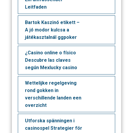
Leitfaden
Bartok Kaszinó etikett –
A jó modor kulcsa a
játékasztalnál ggpoker
¿Casino online o físico
Descubre las claves
según Mexlucky casino
Wettelijke regelgeving
rond gokken in
verschillende landen een
overzicht
Utforska spänningen i
casinospel Strategier för