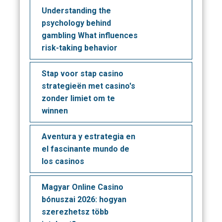
Understanding the
psychology behind
gambling What influences
risk-taking behavior
Stap voor stap casino
strategieën met casino's
zonder limiet om te
winnen
Aventura y estrategia en
el fascinante mundo de
los casinos
Magyar Online Casino
bónuszai 2026: hogyan
szerezhetsz több