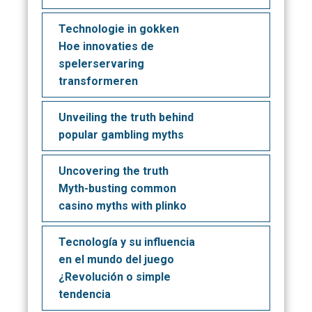
Technologie in gokken
Hoe innovaties de
spelerservaring
transformeren
Unveiling the truth behind
popular gambling myths
Uncovering the truth
Myth-busting common
casino myths with plinko
Tecnología y su influencia
en el mundo del juego
¿Revolución o simple
tendencia