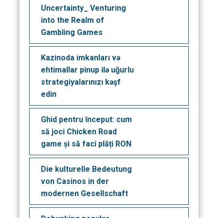
Uncertainty_ Venturing
into the Realm of
Gambling Games
Kazinoda imkanları və
ehtimallar pinup ilə uğurlu
strategiyalarınızı kəşf
edin
Ghid pentru început: cum
să joci Chicken Road
game și să faci plăți RON
Die kulturelle Bedeutung
von Casinos in der
modernen Gesellschaft