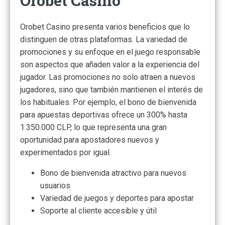
Orobet Casino
Orobet Casino presenta varios beneficios que lo
distinguen de otras plataformas. La variedad de
promociones y su enfoque en el juego responsable
son aspectos que añaden valor a la experiencia del
jugador. Las promociones no solo atraen a nuevos
jugadores, sino que también mantienen el interés de
los habituales. Por ejemplo, el bono de bienvenida
para apuestas deportivas ofrece un 300% hasta
1.350.000 CLP, lo que representa una gran
oportunidad para apostadores nuevos y
experimentados por igual.
Bono de bienvenida atractivo para nuevos
usuarios
Variedad de juegos y deportes para apostar
Soporte al cliente accesible y útil