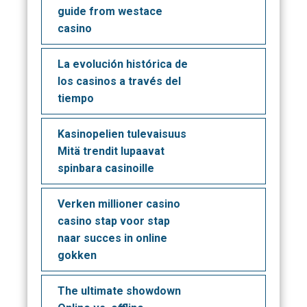
guide from westace
casino
La evolución histórica de
los casinos a través del
tiempo
Kasinopelien tulevaisuus
Mitä trendit lupaavat
spinbara casinoille
Verken millioner casino
casino stap voor stap
naar succes in online
gokken
The ultimate showdown