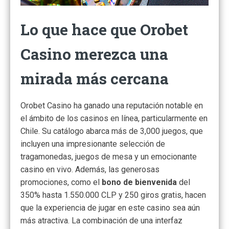
Lo que hace que Orobet
Casino merezca una
mirada más cercana
Orobet Casino ha ganado una reputación notable en
el ámbito de los casinos en línea, particularmente en
Chile. Su catálogo abarca más de 3,000 juegos, que
incluyen una impresionante selección de
tragamonedas, juegos de mesa y un emocionante
casino en vivo. Además, las generosas
promociones, como el
bono de bienvenida
del
350% hasta 1.550.000 CLP y 250 giros gratis, hacen
que la experiencia de jugar en este casino sea aún
más atractiva. La combinación de una interfaz