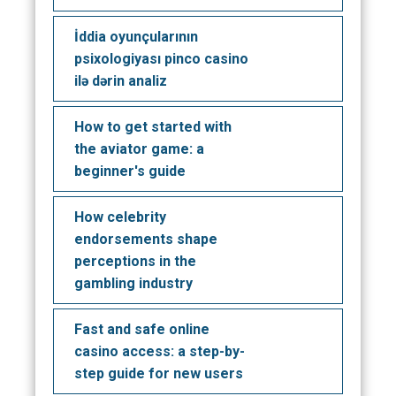
İddia oyunçularının
psixologiyası pinco casino
ilə dərin analiz
How to get started with
the aviator game: a
beginner's guide
How celebrity
endorsements shape
perceptions in the
gambling industry
Fast and safe online
casino access: a step-by-
step guide for new users