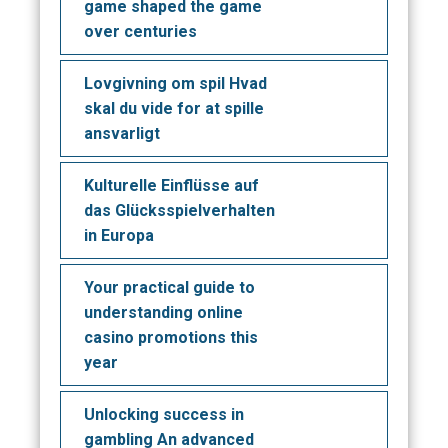
game shaped the game
over centuries
Lovgivning om spil Hvad
skal du vide for at spille
ansvarligt
Kulturelle Einflüsse auf
das Glücksspielverhalten
in Europa
Your practical guide to
understanding online
casino promotions this
year
Unlocking success in
gambling An advanced