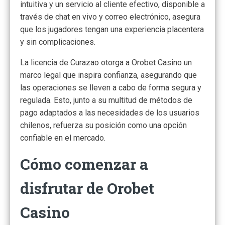
intuitiva y un servicio al cliente efectivo, disponible a
través de chat en vivo y correo electrónico, asegura
que los jugadores tengan una experiencia placentera
y sin complicaciones.
La licencia de Curazao otorga a Orobet Casino un
marco legal que inspira confianza, asegurando que
las operaciones se lleven a cabo de forma segura y
regulada. Esto, junto a su multitud de métodos de
pago adaptados a las necesidades de los usuarios
chilenos, refuerza su posición como una opción
confiable en el mercado.
Cómo comenzar a
disfrutar de Orobet
Casino