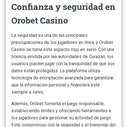
Confianza y seguridad en
Orobet Casino
La seguridad es una de las principales
preocupaciones de los jugadores en línea, y Orobet
Casino se toma este aspecto muy en serio. Con una
licencia emitida por las autoridades de Curazao, los
usuarios pueden jugar con la tranquilidad de que sus
datos están protegidos. La plataforma utiliza
tecnología de encriptación avanzada para garantizar
que la información personal y financiera esté
siempre a salvo.
Además, Orobet fomenta el juego responsable,
estableciendo límites y ofreciendo herramientas a
los jugadores para gestionar su actividad de juego.
Este compromiso con la seguridad y el bienestar del