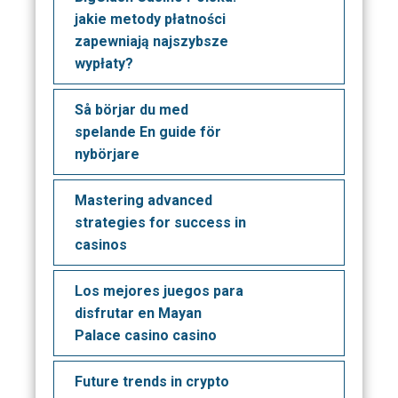
jakie metody płatności
zapewniają najszybsze
wypłaty?
Så börjar du med
spelande En guide för
nybörjare
Mastering advanced
strategies for success in
casinos
Los mejores juegos para
disfrutar en Mayan
Palace casino casino
Future trends in crypto