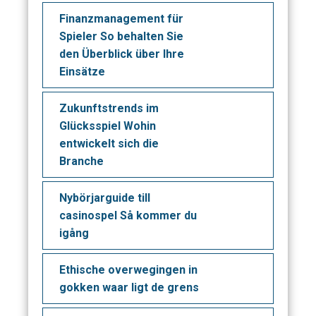
Finanzmanagement für
Spieler So behalten Sie
den Überblick über Ihre
Einsätze
Zukunftstrends im
Glücksspiel Wohin
entwickelt sich die
Branche
Nybörjarguide till
casinospel Så kommer du
igång
Ethische overwegingen in
gokken waar ligt de grens