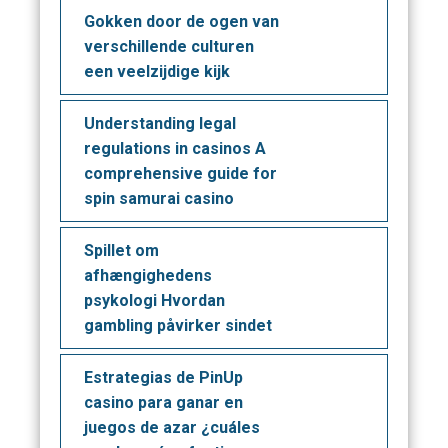
Gokken door de ogen van
verschillende culturen
een veelzijdige kijk
Understanding legal
regulations in casinos A
comprehensive guide for
spin samurai casino
Spillet om
afhængighedens
psykologi Hvordan
gambling påvirker sindet
Estrategias de PinUp
casino para ganar en
juegos de azar ¿cuáles