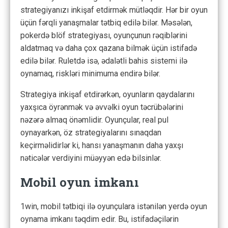
strategiyanızı inkişaf etdirmək mütləqdir. Hər bir oyun
üçün fərqli yanaşmalar tətbiq edilə bilər. Məsələn,
pokerdə blöf strategiyası, oyunçunun rəqiblərini
aldatmaq və daha çox qazana bilmək üçün istifadə
edilə bilər. Ruletdə isə, ədalətli bahis sistemi ilə
oynamaq, riskləri minimuma endirə bilər.
Strategiya inkişaf etdirərkən, oyunların qaydalarını
yaxşıca öyrənmək və əvvəlki oyun təcrübələrini
nəzərə almaq önəmlidir. Oyunçular, real pul
oynayarkən, öz strategiyalarını sınaqdan
keçirməlidirlər ki, hansı yanaşmanın daha yaxşı
nəticələr verdiyini müəyyən edə bilsinlər.
Mobil oyun imkanı
1win, mobil tətbiqi ilə oyunçulara istənilən yerdə oyun
oynama imkanı təqdim edir. Bu, istifadəçilərin