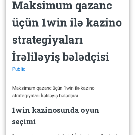
Maksimum qazanc
üçün 1win ilə kazino
strategiyaları
İrəliləyiş bələdçisi
Public
Maksimum qazanc üçün 1win ilə kazino
strategiyaları İrəliləyiş bələdçisi
1win kazinosunda oyun
seçimi