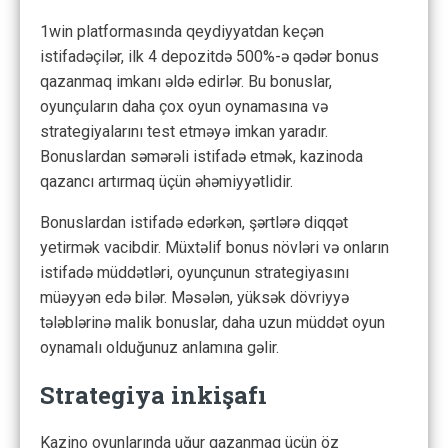
1win platformasında qeydiyyatdan keçən
istifadəçilər, ilk 4 depozitdə 500%-ə qədər bonus
qazanmaq imkanı əldə edirlər. Bu bonuslar,
oyunçuların daha çox oyun oynamasına və
strategiyalarını test etməyə imkan yaradır.
Bonuslardan səmərəli istifadə etmək, kazinoda
qazancı artırmaq üçün əhəmiyyətlidir.
Bonuslardan istifadə edərkən, şərtlərə diqqət
yetirmək vacibdir. Müxtəlif bonus növləri və onların
istifadə müddətləri, oyunçunun strategiyasını
müəyyən edə bilər. Məsələn, yüksək dövriyyə
tələblərinə malik bonuslar, daha uzun müddət oyun
oynamalı olduğunuz anlamına gəlir.
Strategiya inkişafı
Kazino oyunlarında uğur qazanmaq üçün öz