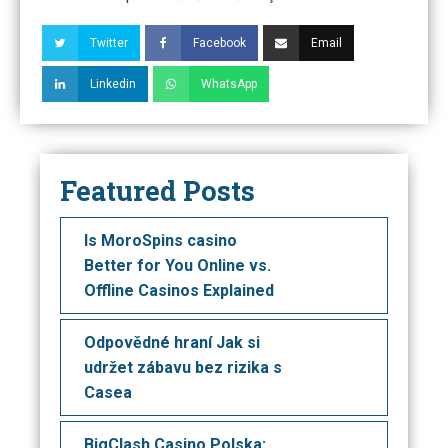
Twitter
Facebook
Email
Linkedin
WhatsApp
Featured Posts
Is MoroSpins casino
Better for You Online vs.
Offline Casinos Explained
Odpovědné hraní Jak si
udržet zábavu bez rizika s
Casea
BigClash Casino Polska: