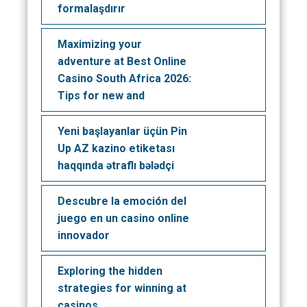
formalaşdırır
Maximizing your
adventure at Best Online
Casino South Africa 2026:
Tips for new and
Yeni başlayanlar üçün Pin
Up AZ kazino etiketası
haqqında ətraflı bələdçi
Descubre la emoción del
juego en un casino online
innovador
Exploring the hidden
strategies for winning at
casinos