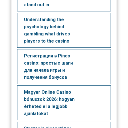
stand out in
Understanding the
psychology behind
gambling what drives
players to the casino
Регистрация в Pinco
casino: простые шаги
для начала игры и
получения бонусов
Magyar Online Casino
bónuszok 2026: hogyan
érheted el a legjobb
ajánlatokat