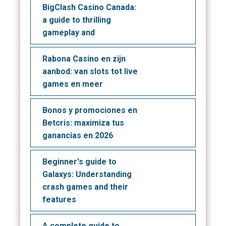
BigClash Casino Canada:
a guide to thrilling
gameplay and
Rabona Casino en zijn
aanbod: van slots tot live
games en meer
Bonos y promociones en
Betcris: maximiza tus
ganancias en 2026
Beginner's guide to
Galaxys: Understanding
crash games and their
features
A complete guide to