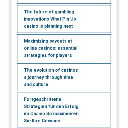
The future of gambling
innovations What Pin Up
casino is planning next
Maximizing payouts at
online casinos: essential
strategies for players
The evolution of casinos
a journey through time
and culture
Fortgeschrittene
Strategien für den Erfolg
im Casino So maximieren
Sie Ihre Gewinne