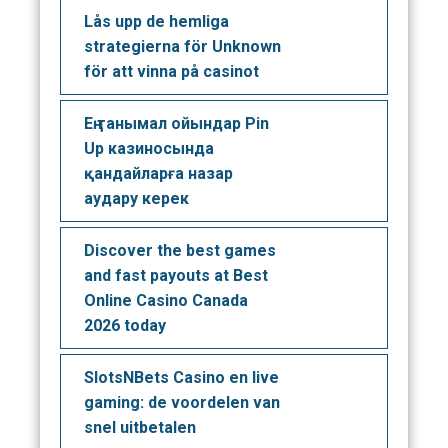
Lås upp de hemliga
strategierna för Unknown
för att vinna på casinot
Ең танымал ойындар Pin
Up казиносында
қандайларға назар
аудару керек
Discover the best games
and fast payouts at Best
Online Casino Canada
2026 today
SlotsNBets Casino en live
gaming: de voordelen van
snel uitbetalen