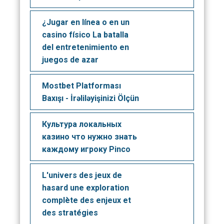
¿Jugar en línea o en un
casino físico La batalla
del entretenimiento en
juegos de azar
Mostbet Platforması
Baxışı - İrəliləyişinizi Ölçün
Культура локальных
казино что нужно знать
каждому игроку Pinco
L'univers des jeux de
hasard une exploration
complète des enjeux et
des stratégies