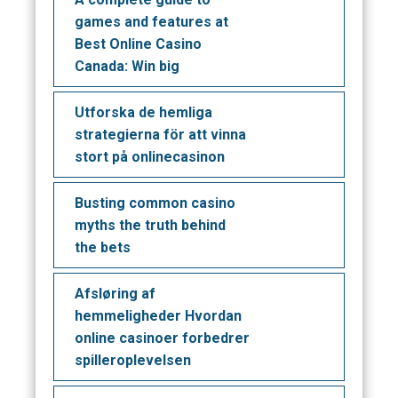
games and features at
Best Online Casino
Canada: Win big
Utforska de hemliga
strategierna för att vinna
stort på onlinecasinon
Busting common casino
myths the truth behind
the bets
Afsløring af
hemmeligheder Hvordan
online casinoer forbedrer
spilleroplevelsen