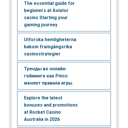
The essential guide for
beginners at Aviator
casino Starting your
gaming journey
Utforska hemligheterna
bakom framgångsrika
casinostrategier
Тренды во онлайн-
гейминге как Pinco
меняет правила игры
Explore the latest
bonuses and promotions
at Rocket Casino
Australia in 2026