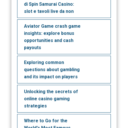
di Spin Samurai Casino:
slot e tavoli live da non
Aviator Game crash game
insights: explore bonus
opportunities and cash
payouts
Exploring common
questions about gambling
and its impact on players
Unlocking the secrets of
online casino gaming
strategies
Where to Go for the
World's Most Famous