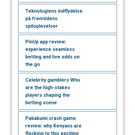
Teknologiens indflydelse
på fremtidens
spiloplevelser
PinUp app review:
experience seamless
betting and live odds on
the go
Celebrity gamblers Who
are the high-stakes
players shaping the
betting scene
Pakakumi crash game
review: why Kenyans are
flocking to this exciting