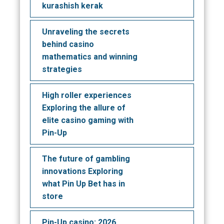
kurashish kerak
Unraveling the secrets
behind casino
mathematics and winning
strategies
High roller experiences
Exploring the allure of
elite casino gaming with
Pin-Up
The future of gambling
innovations Exploring
what Pin Up Bet has in
store
Pin-Up casino: 2026