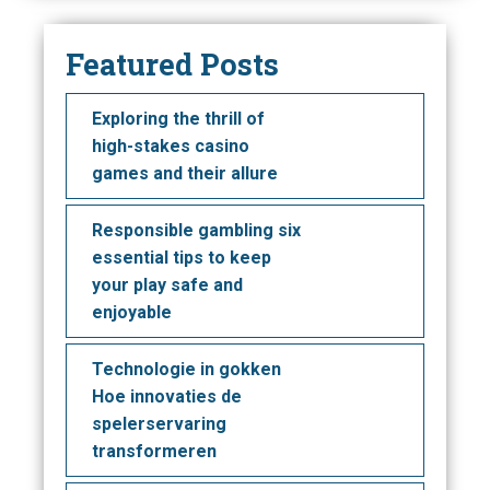
Featured Posts
Exploring the thrill of
high-stakes casino
games and their allure
Responsible gambling six
essential tips to keep
your play safe and
enjoyable
Technologie in gokken
Hoe innovaties de
spelerservaring
transformeren