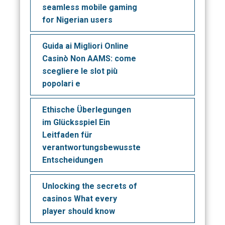
seamless mobile gaming
for Nigerian users
Guida ai Migliori Online
Casinò Non AAMS: come
scegliere le slot più
popolari e
Ethische Überlegungen
im Glücksspiel Ein
Leitfaden für
verantwortungsbewusste
Entscheidungen
Unlocking the secrets of
casinos What every
player should know