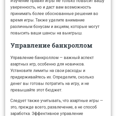
Изучение правил игры не только повысит вашу
уверенность, но и даст вам возможность
принимать более обоснованные решения во
время игры. Также уделите внимание
различным бонусам и акциям, которые могут
повысить ваши шансы на выигрыш.
Управление банкроллом
Управление банкроллом — важный аспект
азартных игр, особенно для новичков.
Установите лимиты на свои расходы и
придерживайтесь их. Определите, сколько
денег вы готовы потратить на игру, и не
превышайте этот бюджет.
Следует также учитывать, что азартные игры —
это, прежде всего, развлечение, а не способ
заработка. Эффективное управление