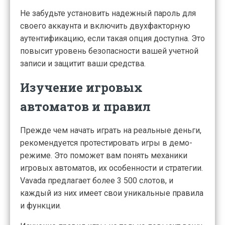
Не забудьте установить надежный пароль для
своего аккаунта и включить двухфакторную
аутентификацию, если такая опция доступна. Это
повысит уровень безопасности вашей учетной
записи и защитит ваши средства.
Изучение игровых
автоматов и правил
Прежде чем начать играть на реальные деньги,
рекомендуется протестировать игры в демо-
режиме. Это поможет вам понять механики
игровых автоматов, их особенности и стратегии.
Vavada предлагает более 3 500 слотов, и
каждый из них имеет свои уникальные правила
и функции.