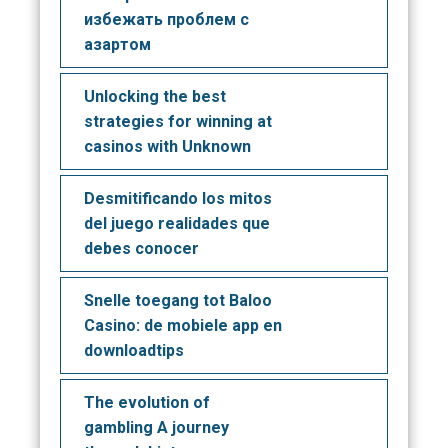
избежать проблем с
азартом
Unlocking the best
strategies for winning at
casinos with Unknown
Desmitificando los mitos
del juego realidades que
debes conocer
Snelle toegang tot Baloo
Casino: de mobiele app en
downloadtips
The evolution of
gambling A journey