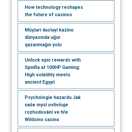
How technology reshapes
the future of casinos
Müştəri dəstəyi kazino
dünyasında uğur
qazanmağın yolu
Unlock epic rewards with
SpinRa at 100HP Gaming:
High volatility meets
ancient Egypt
Psychologie hazardu Jak
naše mysl ovlivňuje
rozhodování ve hře
Wildsino casino