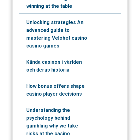
winning at the table
Unlocking strategies An
advanced guide to
mastering Velobet casino
casino games
Kända casinon i världen
och deras historia
How bonus offers shape
casino player decisions
Understanding the
psychology behind
gambling why we take
risks at the casino