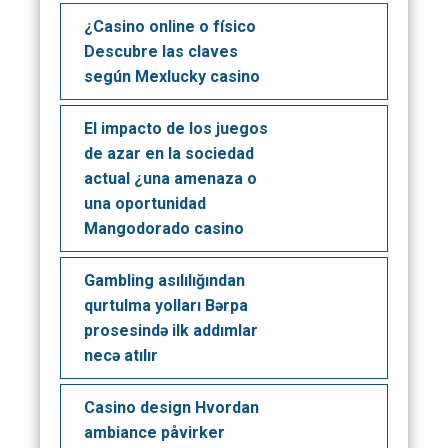
¿Casino online o físico
Descubre las claves
según Mexlucky casino
El impacto de los juegos
de azar en la sociedad
actual ¿una amenaza o
una oportunidad
Mangodorado casino
Gambling asılılığından
qurtulma yolları Bərpa
prosesində ilk addımlar
necə atılır
Casino design Hvordan
ambiance påvirker