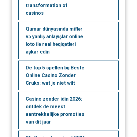
transformation of
casinos
Qumar dünyasında miflər
və yanlış anlayışlar online
loto ilə real həqiqətləri
aşkar edin
De top 5 spellen bij Beste
Online Casino Zonder
Cruks: wat je niet wilt
Casino zonder idin 2026:
ontdek de meest
aantrekkelijke promoties
van dit jaar