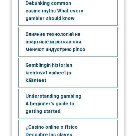
Debunking common
casino myths What every
gambler should know
Влияние технологий на
азартные игры как они
меняют индустрию pinco
Gamblingin historian
kiehtovat vaiheet ja
käänteet
Understanding gambling
A beginner's guide to
getting started
¿Casino online o físico
Descubre las claves