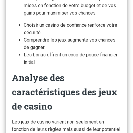
mises en fonction de votre budget et de vos
gains pour maximiser vos chances.
Choisir un casino de confiance renforce votre
sécurité.
Comprendre les jeux augmente vos chances
de gagner.
Les bonus offrent un coup de pouce financier
initial.
Analyse des
caractéristiques des jeux
de casino
Les jeux de casino varient non seulement en
fonction de leurs règles mais aussi de leur potentiel