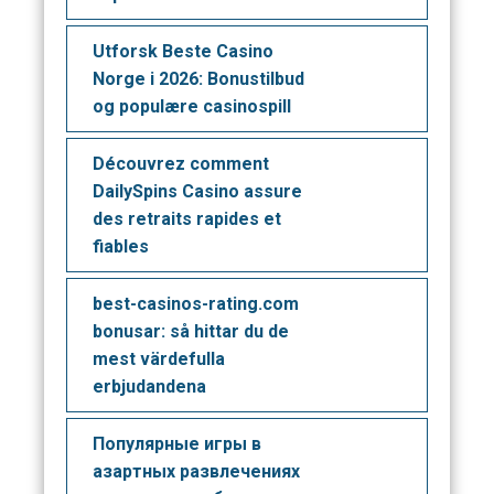
Utforsk Beste Casino
Norge i 2026: Bonustilbud
og populære casinospill
Découvrez comment
DailySpins Casino assure
des retraits rapides et
fiables
best-casinos-rating.com
bonusar: så hittar du de
mest värdefulla
erbjudandena
Популярные игры в
азартных развлечениях