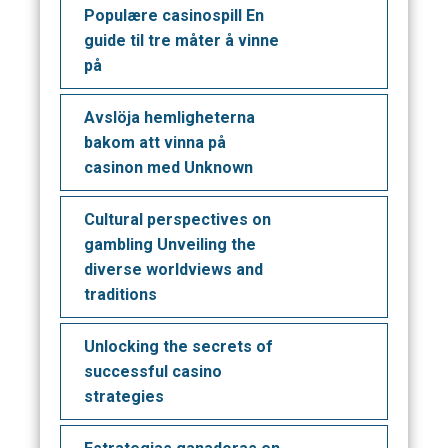
Populære casinospill En
guide til tre måter å vinne
på
Avslöja hemligheterna
bakom att vinna på
casinon med Unknown
Cultural perspectives on
gambling Unveiling the
diverse worldviews and
traditions
Unlocking the secrets of
successful casino
strategies