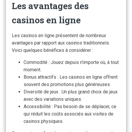
Les avantages des
casinos en ligne
Les casinos en ligne présentent de nombreux
avantages par rapport aux casinos traditionnels.
Voici quelques bénéfices à considérer :
Commodité : Jouez depuis n'importe où, à tout
moment.
Bonus attractifs : Les casinos en ligne offrent
souvent des promotions plus généreuses.
Diversité de jeux : Un plus grand choix de jeux
avec des variations uniques.
Accessibilité : Pas besoin de se déplacer, ce
qui réduit les coûts associés aux visites de
casinos physiques.