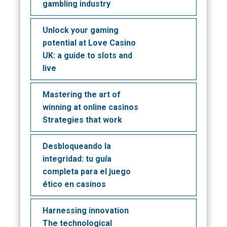
gambling industry
Unlock your gaming
potential at Love Casino
UK: a guide to slots and
live
Mastering the art of
winning at online casinos
Strategies that work
Desbloqueando la
integridad: tu guía
completa para el juego
ético en casinos
Harnessing innovation
The technological