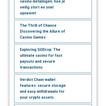
casino-betalingen: hoe je
veilig stort en snel
opneemt
The Thrill of Chance
Discovering the Allure of
Casino Games
Exploring GGDrop: The
ultimate casino for fast
payouts and secure
transactions
Verdict Chain wallet
features: secure storage
and easy withdrawals for
your crypto assets