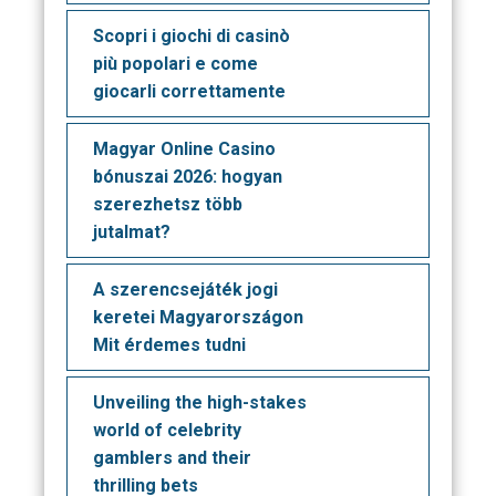
Scopri i giochi di casinò
più popolari e come
giocarli correttamente
Magyar Online Casino
bónuszai 2026: hogyan
szerezhetsz több
jutalmat?
A szerencsejáték jogi
keretei Magyarországon
Mit érdemes tudni
Unveiling the high-stakes
world of celebrity
gamblers and their
thrilling bets