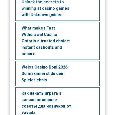
Unlock the secrets to
winning at casino games
with Unknown guides
What makes Fast
Withdrawal Casino
Ontario a trusted choice:
Instant cashouts and
secure
Weiss Casino Boni 2026:
So maximierst du dein
Spielerlebnis
Как начать играть в
казино полезные
советы для новичков от
vavada