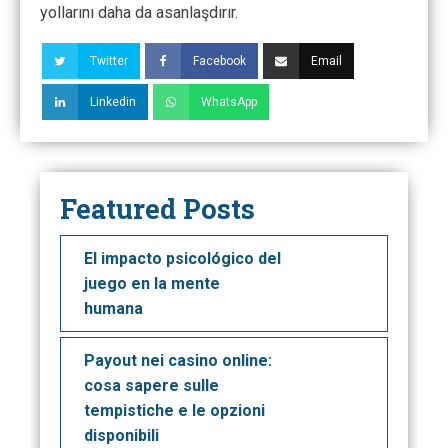
yollarını daha da asanlaşdırır.
Twitter
Facebook
Email
Linkedin
WhatsApp
Featured Posts
El impacto psicológico del
juego en la mente
humana
Payout nei casino online:
cosa sapere sulle
tempistiche e le opzioni
disponibili