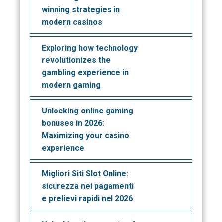
winning strategies in
modern casinos
Exploring how technology
revolutionizes the
gambling experience in
modern gaming
Unlocking online gaming
bonuses in 2026:
Maximizing your casino
experience
Migliori Siti Slot Online:
sicurezza nei pagamenti
e prelievi rapidi nel 2026