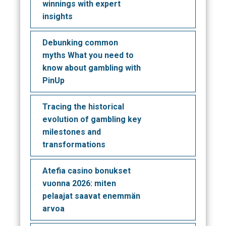
winnings with expert
insights
Debunking common
myths What you need to
know about gambling with
PinUp
Tracing the historical
evolution of gambling key
milestones and
transformations
Atefia casino bonukset
vuonna 2026: miten
pelaajat saavat enemmän
arvoa