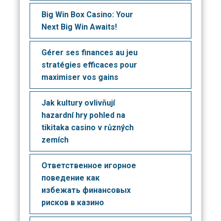
Big Win Box Casino: Your
Next Big Win Awaits!
Gérer ses finances au jeu
stratégies efficaces pour
maximiser vos gains
Jak kultury ovlivňují
hazardní hry pohled na
tikitaka casino v různých
zemích
Ответственное игорное
поведение как
избежать финансовых
рисков в казино