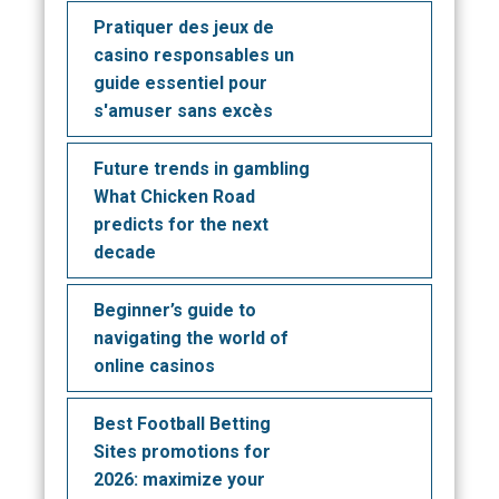
Pratiquer des jeux de
casino responsables un
guide essentiel pour
s'amuser sans excès
Future trends in gambling
What Chicken Road
predicts for the next
decade
Beginner’s guide to
navigating the world of
online casinos
Best Football Betting
Sites promotions for
2026: maximize your