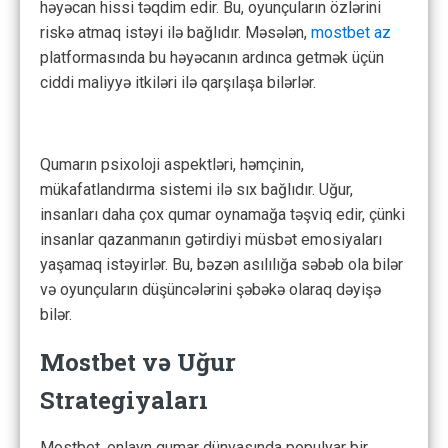
həyəcan hissi təqdim edir. Bu, oyunçuların özlərini
riskə atmaq istəyi ilə bağlıdır. Məsələn,
mostbet az
platformasında bu həyəcanın ardınca getmək üçün
ciddi maliyyə itkiləri ilə qarşılaşa bilərlər.
Qumarın psixoloji aspektləri, həmçinin,
mükafatlandırma sistemi ilə sıx bağlıdır. Uğur,
insanları daha çox qumar oynamağa təşviq edir, çünki
insanlar qazanmanın gətirdiyi müsbət emosiyaları
yaşamaq istəyirlər. Bu, bəzən asılılığa səbəb ola bilər
və oyunçuların düşüncələrini şəbəkə olaraq dəyişə
bilər.
Mostbet və Uğur
Strategiyaları
Mostbet, onlayn qumar dünyasında populyar bir