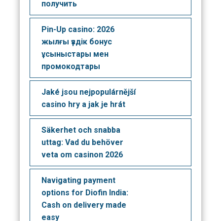
получить
Pin-Up casino: 2026
жылғы үздік бонус
ұсыныстары мен
промокодтары
Jaké jsou nejpopulárnější
casino hry a jak je hrát
Säkerhet och snabba
uttag: Vad du behöver
veta om casinon 2026
Navigating payment
options for Diofin India:
Cash on delivery made
easy