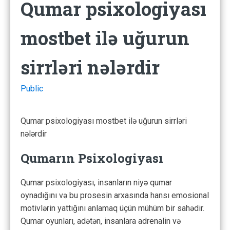
Qumar psixologiyası
mostbet ilə uğurun
sirrləri nələrdir
Public
Qumar psixologiyası mostbet ilə uğurun sirrləri
nələrdir
Qumarın Psixologiyası
Qumar psixologiyası, insanların niyə qumar
oynadığını və bu prosesin arxasında hansı emosional
motivlərin yattığını anlamaq üçün mühüm bir sahədir.
Qumar oyunları, adətən, insanlara adrenalin və