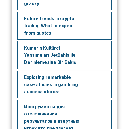
graczy
Future trends in crypto
trading What to expect
from quotex
Kumarın Kültürel
Yansımaları JetBahis ile
Derinlemesine Bir Bakış
Exploring remarkable
case studies in gambling
success stories
Инструменты для
отслеживания
результатов в азартных
играх что предлагает