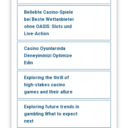
Beliebte Casino-Spiele
bei Beste Wettanbieter
ohne OASIS: Slots und
Live-Action
Casino Oyunlarında
Deneyiminizi Optimize
Edin
Exploring the thrill of
high-stakes casino
games and their allure
Exploring future trends in
gambling What to expect
next