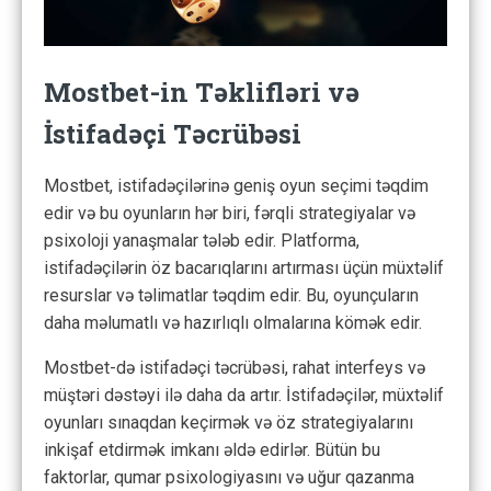
Mostbet-in Təklifləri və
İstifadəçi Təcrübəsi
Mostbet, istifadəçilərinə geniş oyun seçimi təqdim
edir və bu oyunların hər biri, fərqli strategiyalar və
psixoloji yanaşmalar tələb edir. Platforma,
istifadəçilərin öz bacarıqlarını artırması üçün müxtəlif
resurslar və təlimatlar təqdim edir. Bu, oyunçuların
daha məlumatlı və hazırlıqlı olmalarına kömək edir.
Mostbet-də istifadəçi təcrübəsi, rahat interfeys və
müştəri dəstəyi ilə daha da artır. İstifadəçilər, müxtəlif
oyunları sınaqdan keçirmək və öz strategiyalarını
inkişaf etdirmək imkanı əldə edirlər. Bütün bu
faktorlar, qumar psixologiyasını və uğur qazanma