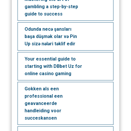
gambling a step-by-step
guide to success
Odunda necə şansları
başa düşmək olar və Pin
Up sizə nələri təklif edir
Your essential guide to
starting with DBbet Uz for
online casino gaming
Gokken als een
professional een
geavanceerde
handleiding voor
succeskansen