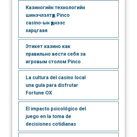
Казиногийн технологийн
шинэчлэлтүүд Pinco
casino-ын үүднээс
харцгаая
Этикет казино как
правильно вести себя за
игровым столом Pinco
La cultura del casino local
una guía para disfrutar
Fortune OX
El impacto psicológico del
juego en la toma de
decisiones cotidianas