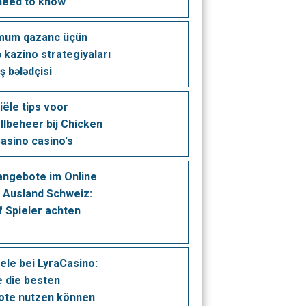
 need to know
mum qazanc üçün
ə kazino strategiyaları
iş bələdçisi
iële tips voor
llbeheer bij Chicken
asino casino's
ngebote im Online
 Ausland Schweiz:
 Spieler achten
n
iele bei LyraCasino:
e die besten
ote nutzen können