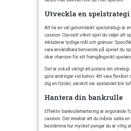
Utveckla en spelstrategi
Att ha en väl genomtänkt spelstrategi är en
casinon. Oavsett vilket spel du väljer att 
inkluderar tydliga mål och gränser. Specifik
vara användbara beroende på spelet du spel
ökar chansen för ett framgångsrikt spelan
Det är också viktigt att justera din strategi
göra ändringar vid behov. Att vara flexibel
dig en fördel, särskilt när spelandet blir tuf
Hantera din bankrulle
Effektiv bankrullehantering är avgörande fö
casinon. Det innebär att du måste sätta en 
bestämma hur mycket pengar du är villig at