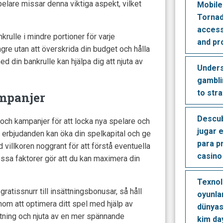
lare missar denna viktiga aspekt, vilket
Mobile
Tornad
access 
krulle i mindre portioner för varje
and pr
gre utan att överskrida din budget och hålla
ed din bankrulle kan hjälpa dig att njuta av
Unders
gambli
to str
ampanjer
Descu
 och kampanjer för att locka nya spelare och
jugar e
sa erbjudanden kan öka din spelkapital och ge
para pr
id villkoren noggrant för att förstå eventuella
casino
sa faktorer gör att du kan maximera din
Texnol
ratissnurr till insättningsbonusar, så håll
oyunla
nom att optimera ditt spel med hjälp av
dünyas
ning och njuta av en mer spännande
kim da