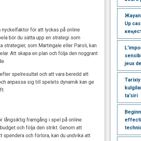
Жауапк
Up cas
 nyckelfaktor för att lyckas på online
кеңес
spela bör du sätta upp en strategi som
a strategier, som Martingale eller Paroli, kan
L'impo
ar. Att skapa en plan och följa den noggrant
sensibi
de.
jeux d
 efter spelresultat och att vara beredd att
Tarixiy
 och anpassa sig till spelets dynamik kan ge
kulgila
ft.
ta'siri
Beginn
r långsiktig framgång i spel på online
effect
budget och följa den strikt. Genom att
techni
t spendera och förlora, kan du undvika att