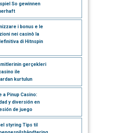
spiel So gewinnen
uerhaft
izzare i bonus e le
ioni nei casinò la
efinitiva di Hitnspin
o
mitlerinin gerçekleri
casino ile
lardan kurtulun
 a Pinup Casino:
dad y diversión en
esión de juego
el styring Tips til
pengespilshåndtering