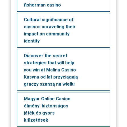
fisherman casino
Cultural significance of
casinos unraveling their
impact on community
identity
Discover the secret
strategies that will help
you win at Malina Casino
Kasyna od lat przyciągają
graczy szansą na wielki
Magyar Online Casino
élmény: biztonságos
játék és gyors
kifizetések