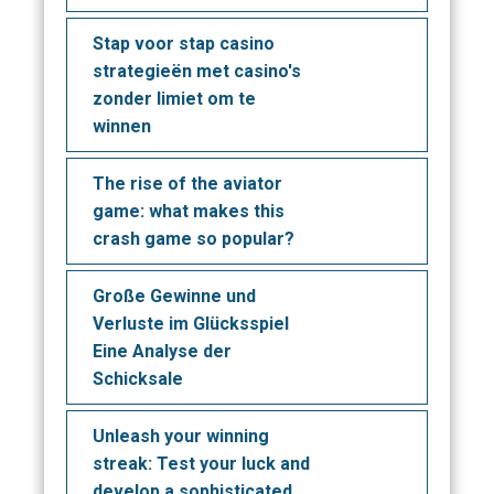
Stap voor stap casino
strategieën met casino's
zonder limiet om te
winnen
The rise of the aviator
game: what makes this
crash game so popular?
Große Gewinne und
Verluste im Glücksspiel
Eine Analyse der
Schicksale
Unleash your winning
streak: Test your luck and
develop a sophisticated