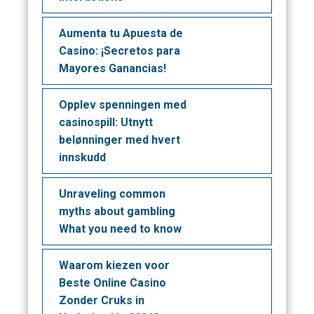
Aumenta tu Apuesta de
Casino: ¡Secretos para
Mayores Ganancias!
Opplev spenningen med
casinospill: Utnytt
belønninger med hvert
innskudd
Unraveling common
myths about gambling
What you need to know
Waarom kiezen voor
Beste Online Casino
Zonder Cruks in