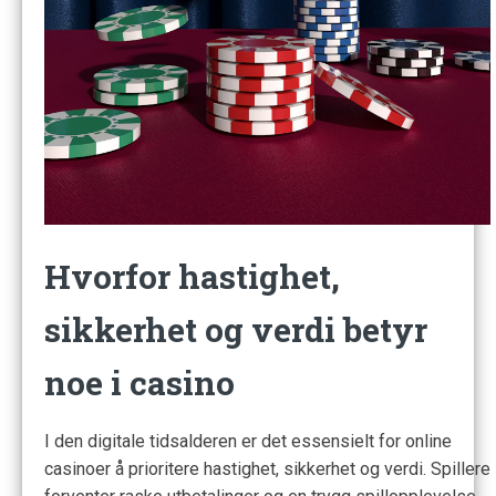
Hvorfor hastighet,
sikkerhet og verdi betyr
noe i casino
I den digitale tidsalderen er det essensielt for online
casinoer å prioritere hastighet, sikkerhet og verdi. Spillere