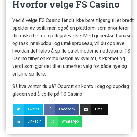
Hvorfor velge FS Casino
Ved å velge FS Casino får du ikke bare tilgang til et bredt
spekter av spill, men også en plattform som prioriterer
din sikkerhet og spillopplevelse. Med generøse bonuser
og rask innskudds- og uttaksprosess, vil du oppleve
hvordan det føles å spille på et moderne nettcasino. FS
Casino tilbyr en kombinasjon av kvalitet, sikkerhet og
verdi som gjør det til et utmerket valg for både nye og
erfarne spillere.
Så hva venter du på? Opprett en konto i dag og oppdag
gleden ved å spille på FS Casino!
Twitter
Facebook
Email
Linkedin
WhatsApp