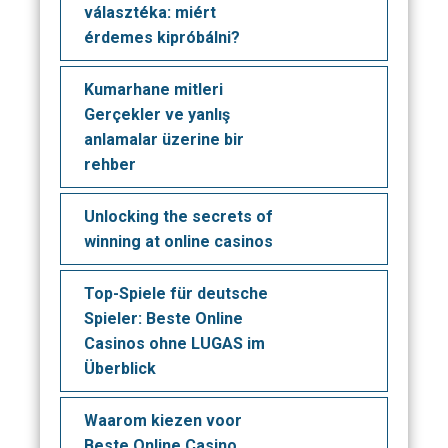
választéka: miért
érdemes kipróbálni?
Kumarhane mitleri
Gerçekler ve yanlış
anlamalar üzerine bir
rehber
Unlocking the secrets of
winning at online casinos
Top-Spiele für deutsche
Spieler: Beste Online
Casinos ohne LUGAS im
Überblick
Waarom kiezen voor
Beste Online Casino