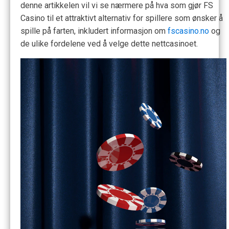
denne artikkelen vil vi se nærmere på hva som gjør FS
Casino til et attraktivt alternativ for spillere som ønsker å
spille på farten, inkludert informasjon om
fscasino.no
og
de ulike fordelene ved å velge dette nettcasinoet.