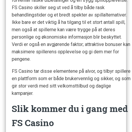
forventer raske utbetalinger og en trygg spillopplevelse.
FS Casino skiller seg ut ved å tilby både rask
behandlingstider og et bredt spekter av spillalternativer.
Ikke bare er det viktig å ha tilgang til et stort antall spill,
men også at spillerne kan være trygge på at deres
personlige og økonomiske informasjon blir beskyttet.
Verdi er også en avgjørende faktor; attraktive bonuser kan
maksimere spillerens opplevelse og gi dem mer for
pengene.
FS Casino tar disse elementene på alvor, og tilbyr spillere
en plattform som er både brukervennlig og sikker, og som
gir stor verdi med sitt velkomsttilbud og daglige
kampanjer.
Slik kommer du i gang med
FS Casino