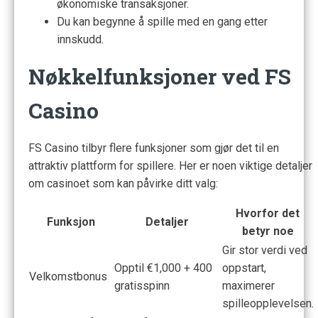
økonomiske transaksjoner.
Du kan begynne å spille med en gang etter
innskudd.
Nøkkelfunksjoner ved FS
Casino
FS Casino tilbyr flere funksjoner som gjør det til en
attraktiv plattform for spillere. Her er noen viktige detaljer
om casinoet som kan påvirke ditt valg:
Hvorfor det
Funksjon
Detaljer
betyr noe
Gir stor verdi ved
Opptil €1,000 + 400
oppstart,
Velkomstbonus
gratisspinn
maximerer
spilleopplevelsen.