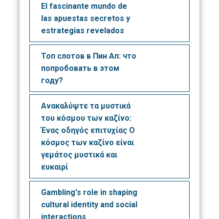
El fascinante mundo de
las apuestas secretos y
estrategias revelados
Топ слотов в Пин Ап: что
попробовать в этом
году?
Ανακαλύψτε τα μυστικά
του κόσμου των καζίνο:
Ένας οδηγός επιτυχίας Ο
κόσμος των καζίνο είναι
γεμάτος μυστικά και
ευκαιρί
Gambling's role in shaping
cultural identity and social
interactions