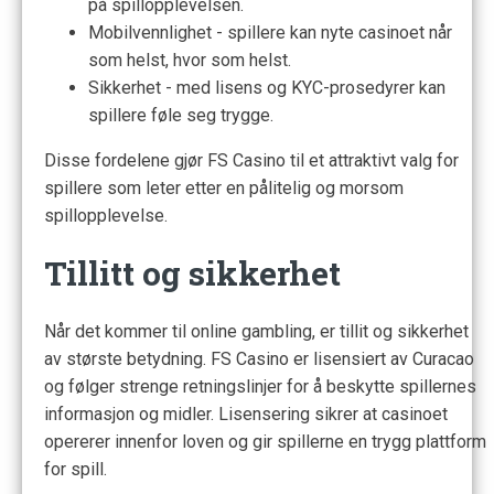
på spillopplevelsen.
Mobilvennlighet - spillere kan nyte casinoet når
som helst, hvor som helst.
Sikkerhet - med lisens og KYC-prosedyrer kan
spillere føle seg trygge.
Disse fordelene gjør FS Casino til et attraktivt valg for
spillere som leter etter en pålitelig og morsom
spillopplevelse.
Tillitt og sikkerhet
Når det kommer til online gambling, er tillit og sikkerhet
av største betydning. FS Casino er lisensiert av Curacao
og følger strenge retningslinjer for å beskytte spillernes
informasjon og midler. Lisensering sikrer at casinoet
opererer innenfor loven og gir spillerne en trygg plattform
for spill.