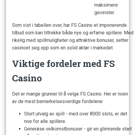
maksimere
gevinster.
Som vist i tabellen over, har FS Casino et imponerende
tilbud som kan tiltrekke både nye og erfarne spillere. Med
rikelig med spillmuligheter og attraktive bonuser, setter
casinoet seg opp som en solid aktør i markedet.
Viktige fordeler med FS
Casino
Det er mange grunner til å velge FS Casino. Her er noen
av de mest bemerkelsesverdige fordelene:
Stort utvalg av spill - med over 8000 slots, er det
noe for alle spillere.
Generøse velkomstbonuser - gir en glimrende start