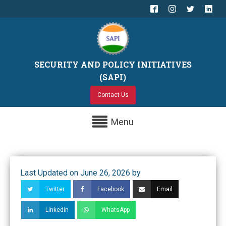
SECURITY AND POLICY INITIATIVES
(SAPI)
Contact Us
Menu
Last Updated on June 26, 2026 by
Twitter
Facebook
Email
Linkedin
WhatsApp