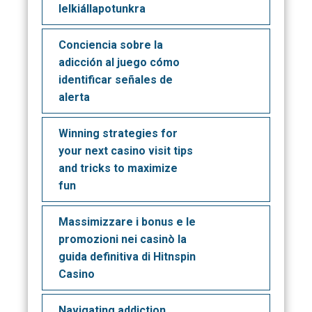
lelkiállapotunkra
Conciencia sobre la
adicción al juego cómo
identificar señales de
alerta
Winning strategies for
your next casino visit tips
and tricks to maximize
fun
Massimizzare i bonus e le
promozioni nei casinò la
guida definitiva di Hitnspin
Casino
Navigating addiction