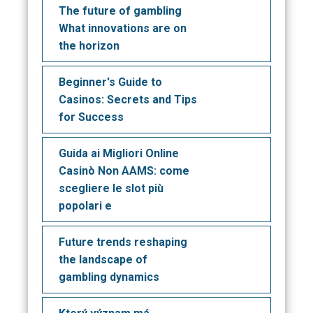
The future of gambling
What innovations are on
the horizon
Beginner's Guide to
Casinos: Secrets and Tips
for Success
Guida ai Migliori Online
Casinò Non AAMS: come
scegliere le slot più
popolari e
Future trends reshaping
the landscape of
gambling dynamics