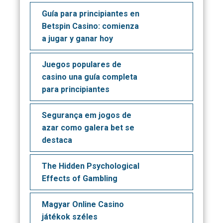
Guía para principiantes en
Betspin Casino: comienza
a jugar y ganar hoy
Juegos populares de
casino una guía completa
para principiantes
Segurança em jogos de
azar como galera bet se
destaca
The Hidden Psychological
Effects of Gambling
Magyar Online Casino
játékok széles