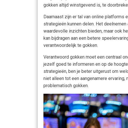
gokken altijd winstgevend is, te doorbreke
Daarnaast zijn er tal van online platforms
strategieën kunnen delen. Het deelnemen
waardevolle inzichten bieden, maar ook he
kan bijdragen aan een betere speelervari
verantwoordelijk te gokken.
Verantwoord gokken moet een centraal ond
jezelf goed te informeren en op de hoogte 
strategieën, ben je beter uitgerust om we
niet alleen tot een aangenamere ervaring, 
problematisch gokken.