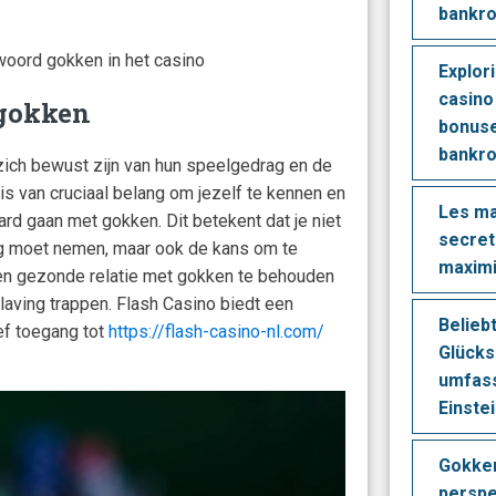
bankro
woord gokken in het casino
Explor
casino
 gokken
bonuse
bankro
zich bewust zijn van hun speelgedrag en de
 is van cruciaal belang om jezelf te kennen en
Les ma
aard gaan met gokken. Dit betekent dat je niet
secret
ng moet nemen, maar ook de kans om te
maximi
een gezonde relatie met gokken te behouden
laving trappen. Flash Casino biedt een
Belieb
ef toegang tot
https://flash-casino-nl.com/
Glücks
umfass
Einste
Gokken
perspe