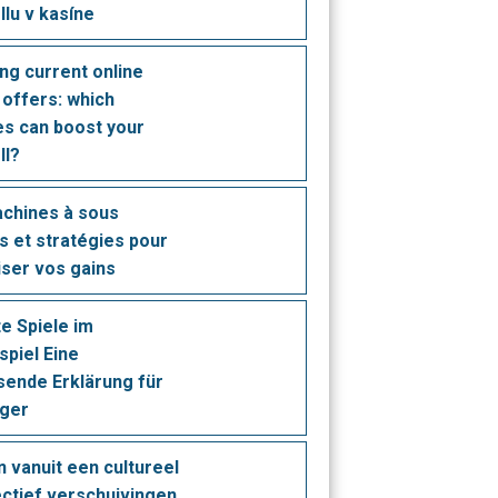
llu v kasíne
ing current online
 offers: which
s can boost your
ll?
chines à sous
s et stratégies pour
ser vos gains
te Spiele im
spiel Eine
ende Erklärung für
iger
 vanuit een cultureel
ctief verschuivingen