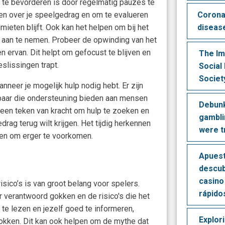
te bevorderen is door regelmatig pauzes te
en over je speelgedrag en om te evalueren
Corona
mieten blijft. Ook kan het helpen om bij het
diseas
g aan te nemen. Probeer de opwinding van het
n ervan. Dit helpt om gefocust te blijven en
The Im
slissingen trapt.
Social
Societ
anneer je mogelijk hulp nodig hebt. Er zijn
baar die ondersteuning bieden aan mensen
Debun
een teken van kracht om hulp te zoeken en
gambli
drag terug wilt krijgen. Het tijdig herkennen
were t
pen om erger te voorkomen.
Apuest
descub
casino
sico’s is van groot belang voor spelers.
rápido
r verantwoord gokken en de risico's die het
te lezen en jezelf goed te informeren,
Explor
okken. Dit kan ook helpen om de mythe dat