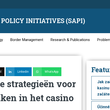
POLICY INITIATIVES (SAPI)
gy
Border Management
Research & Publications
Problem
Featu
l
Linkedin
WhatsApp
e strategieën voor
Jak zač
kasinu
ken in het casino
začáte
Účinné