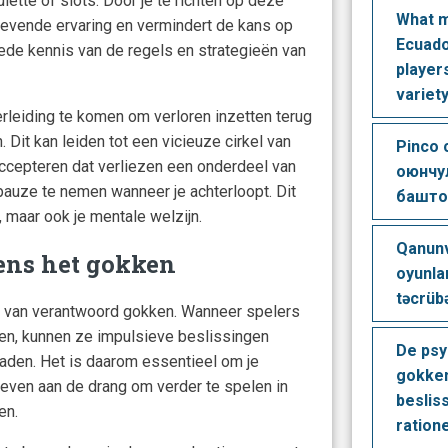
ulette of slots. Door je te richten op deze
What 
gevende ervaring en vermindert de kans op
Ecuado
oede kennis van de regels en strategieën van
player
variet
verleiding te komen om verloren inzetten terug
 Dit kan leiden tot een vicieuze cirkel van
Pinco 
accepteren dat verliezen een onderdeel van
оюнчул
pauze te nemen wanneer je achterloopt. Dit
башто
, maar ook je mentale welzijn.
Qanunve
dens het gokken
oyunlar
təcrüb
ct van verantwoord gokken. Wanneer spelers
len, kunnen ze impulsieve beslissingen
De psy
aden. Het is daarom essentieel om je
gokke
geven aan de drang om verder te spelen in
besliss
en.
ratione