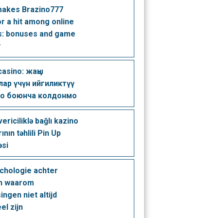
makes Brazino777
r a hit among online
s: bonuses and game
y
casino: жаңы
ар үчүн ийгиликтүү
о боюнча колдонмо
riciliklə bağlı kazino
ının təhlili Pin Up
əsi
chologie achter
n waarom
ingen niet altijd
el zijn