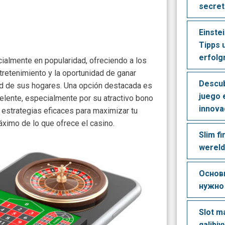
secret
Einste
Tipps 
erfolg
ialmente en popularidad, ofreciendo a los
retenimiento y la oportunidad de ganar
Descub
d de sus hogares. Una opción destacada es
juego 
elente, especialmente por su atractivo bono
innova
n estrategias eficaces para maximizar tu
áximo de lo que ofrece el casino.
Slim f
wereld
Основ
нужно
Slot m
qalibiy