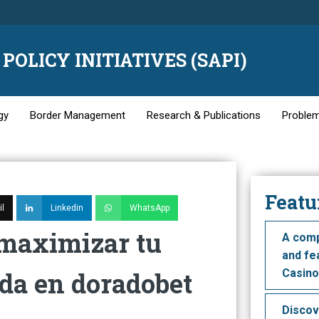
POLICY INITIATIVES (SAPI)
gy
Border Management
Research & Publications
Problem
Featu
l
Linkedin
WhatsApp
 maximizar tu
A comp
and fe
da en doradobet
Casino
Discov