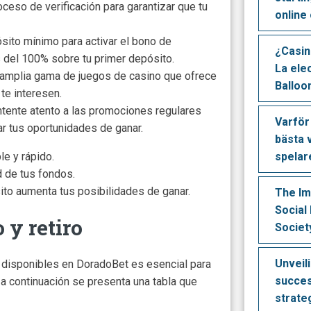
ceso de verificación para garantizar que tu
online
sito mínimo para activar el bono de
¿Casin
 del 100% sobre tu primer depósito.
La ele
 amplia gama de juegos de casino que ofrece
Balloo
te interesen.
ente atento a las promociones regulares
Varför
r tus oportunidades de ganar.
bästa v
spelar
e y rápido.
d de tus fondos.
ito aumenta tus posibilidades de ganar.
The Im
Social
 y retiro
Societ
Unveil
o disponibles en DoradoBet es esencial para
succes
, a continuación se presenta una tabla que
strate