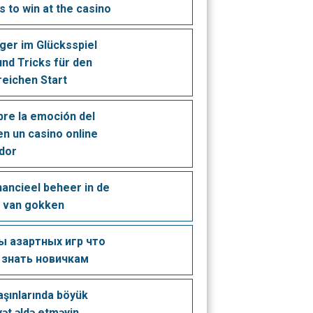
s to win at the casino
iger im Glücksspiel
und Tricks für den
reichen Start
re la emoción del
en un casino online
dor
inancieel beheer in de
 van gokken
ы азартных игр что
 знать новичкам
aşınlarında böyük
yət əldə etməyin