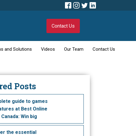
Contact Us
s and Solutions
Videos
Our Team
Contact Us
red Posts
lete guide to games
atures at Best Online
 Canada: Win big
er the essential