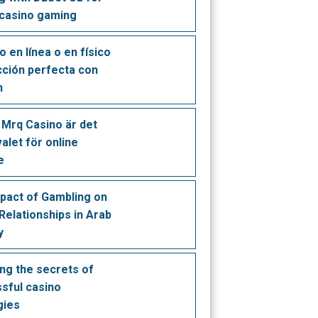
 casino gaming
o en línea o en físico
cción perfecta con
n
 Mrq Casino är det
alet för online
e
pact of Gambling on
 Relationships in Arab
y
ing the secrets of
sful casino
gies