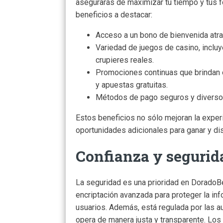
asegurarás de maximizar tu tiempo y tus f
beneficios a destacar:
Acceso a un bono de bienvenida atrac
Variedad de juegos de casino, inclu
crupieres reales.
Promociones continuas que brindan 
y apuestas gratuitas.
Métodos de pago seguros y diversos,
Estos beneficios no sólo mejoran la exper
oportunidades adicionales para ganar y di
Confianza y segurid
La seguridad es una prioridad en DoradoBet
encriptación avanzada para proteger la inf
usuarios. Además, está regulada por las au
opera de manera justa y transparente. Los 