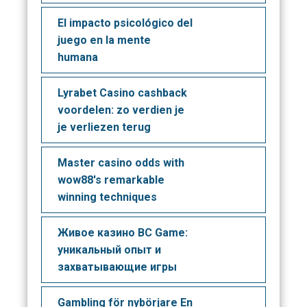
El impacto psicológico del
juego en la mente
humana
Lyrabet Casino cashback
voordelen: zo verdien je
je verliezen terug
Master casino odds with
wow88's remarkable
winning techniques
Живое казино BC Game:
уникальный опыт и
захватывающие игры
Gambling för nybörjare En