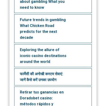
about gambling What you
need to know
Future trends in gambling
What Chicken Road
predicts for the next
decade
Exploring the allure of
iconic casino destinations
around the world
फार्मेसी की अनोखी कस्टम सेवाएं:
जानें कैसे करें उनका उपयोग
Retirar tus ganancias en
Doradobet casino:
métodos rápidos y