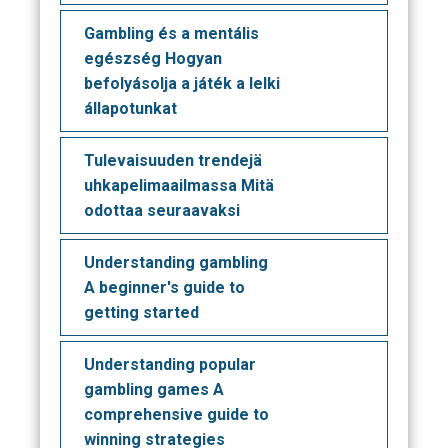
Gambling és a mentális
egészség Hogyan
befolyásolja a játék a lelki
állapotunkat
Tulevaisuuden trendejä
uhkapelimaailmassa Mitä
odottaa seuraavaksi
Understanding gambling
A beginner's guide to
getting started
Understanding popular
gambling games A
comprehensive guide to
winning strategies