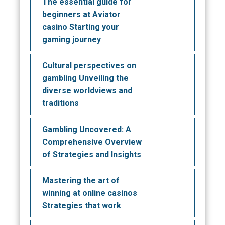
The essential guide for
beginners at Aviator
casino Starting your
gaming journey
Cultural perspectives on
gambling Unveiling the
diverse worldviews and
traditions
Gambling Uncovered: A
Comprehensive Overview
of Strategies and Insights
Mastering the art of
winning at online casinos
Strategies that work