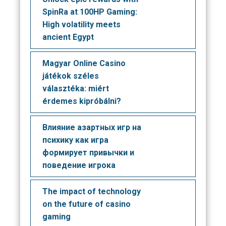
SpinRa at 100HP Gaming:
High volatility meets
ancient Egypt
Magyar Online Casino
játékok széles
választéka: miért
érdemes kipróbálni?
Влияние азартных игр на
психику как игра
формирует привычки и
поведение игрока
The impact of technology
on the future of casino
gaming