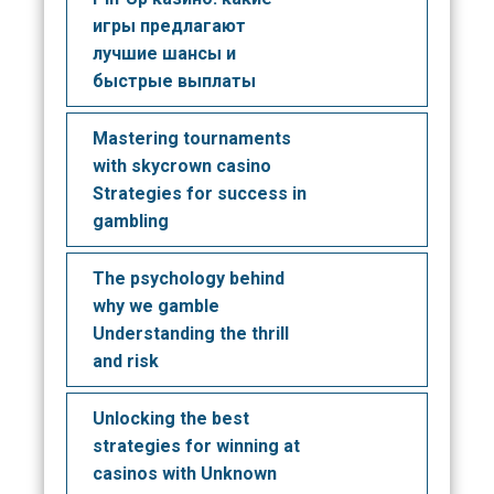
игры предлагают
лучшие шансы и
быстрые выплаты
Mastering tournaments
with skycrown casino
Strategies for success in
gambling
The psychology behind
why we gamble
Understanding the thrill
and risk
Unlocking the best
strategies for winning at
casinos with Unknown