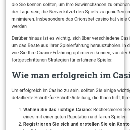
die Sie kennen sollten, um Ihre Gewinnchancen zu erhöhen
der Lage sein, die Nervenkitzel des Spiels zu genießen und
minimieren. Insbesondere das Orionsbet casino hat viele O
werden.
Darüber hinaus ist es wichtig, sich über verschiedene Cas
um das Beste aus Ihrer Spielerfahrung herauszuholen. In d
wie Sie Ihre Casino-Erfahrung optimieren können, von der 
fortgeschrittenen Strategien für erfahrene Spieler.
Wie man erfolgreich im Casi
Um erfolgreich im Casino zu sein, sollten Sie einige wichti
detaillierte Schritt-für-Schritt-Anleitung, die Ihnen hilft, I
Wählen Sie das richtige Casino:
Recherchieren Sie
eines mit einer guten Reputation und fairen Spielen.
Registrieren Sie sich und erstellen Sie ein Konto