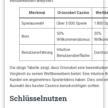
Wettbewerbern analysiert:
Merkmal
Orionsbet Casino
Wettb
Spielauswahl
Über 3.000 Spiele
1.800 S
50%
30%
Boni
Willkommensbonus
Willko
Intuitive
Benutzererfahrung
Durchsch
Benutzeroberfläche
Die obige Tabelle zeigt, dass Orionsbet eine beeindruck
Vergleich zu seinen Wettbewerbern bietet. Eine intuitive B
Kunden ein angenehmes Spielerlebnis haben. Dies sind ent
Auswahl des besten Casinos berücksichtigen sollten.
Schlüsselnutzen