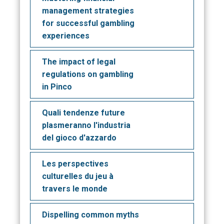
management strategies
for successful gambling
experiences
The impact of legal
regulations on gambling
in Pinco
Quali tendenze future
plasmeranno l'industria
del gioco d'azzardo
Les perspectives
culturelles du jeu à
travers le monde
Dispelling common myths