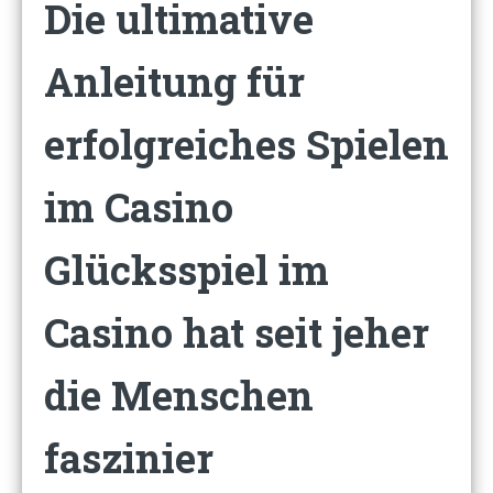
Die ultimative
Anleitung für
erfolgreiches Spielen
im Casino
Glücksspiel im
Casino hat seit jeher
die Menschen
faszinier