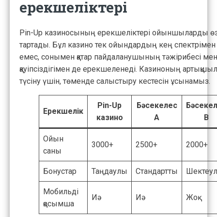
ерекшеліктері
Pin-Up казиносының ерекшеліктері ойыншыларды өз
тартады. Бұл казино тек ойындардың кең спектрімен
емес, сонымен қатар пайдаланушының тәжірибесі ме
қауіпсіздігімен де ерекшеленеді. Казиноның артықшы
түсіну үшін, төменде салыстыру кестесін ұсынамыз.
Pin-Up
Бәсекелес
Бәсеке
Ерекшелік
казино
А
В
Ойын
3000+
2500+
2000+
саны
Бонустар
Таңдаулы
Стандартты
Шектеул
Мобильді
Иә
Иә
Жоқ
қосымша