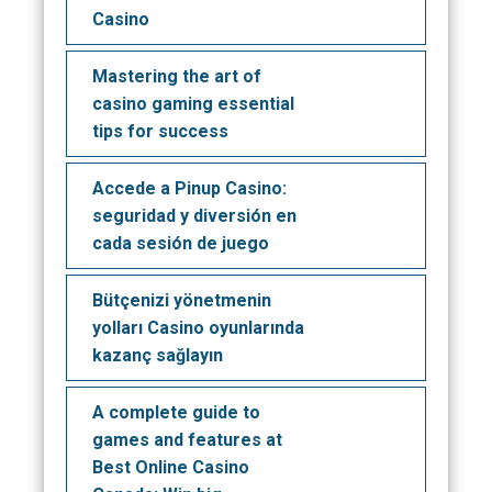
Casino
Mastering the art of
casino gaming essential
tips for success
Accede a Pinup Casino:
seguridad y diversión en
cada sesión de juego
Bütçenizi yönetmenin
yolları Casino oyunlarında
kazanç sağlayın
A complete guide to
games and features at
Best Online Casino