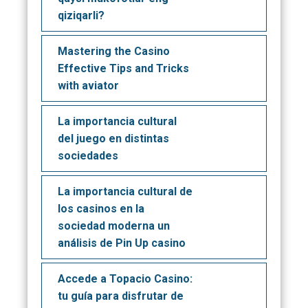
qiziqarli?
Mastering the Casino
Effective Tips and Tricks
with aviator
La importancia cultural
del juego en distintas
sociedades
La importancia cultural de
los casinos en la
sociedad moderna un
análisis de Pin Up casino
Accede a Topacio Casino:
tu guía para disfrutar de