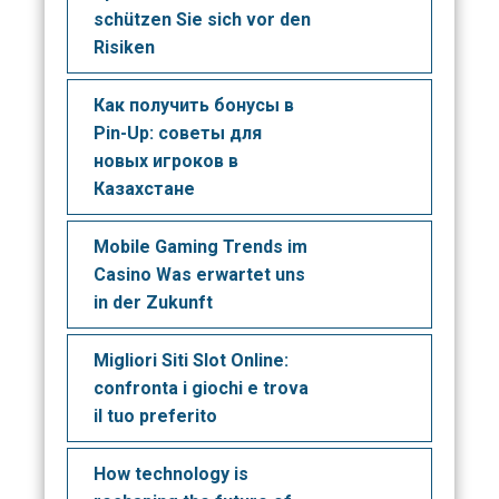
schützen Sie sich vor den
Risiken
Как получить бонусы в
Pin-Up: советы для
новых игроков в
Казахстане
Mobile Gaming Trends im
Casino Was erwartet uns
in der Zukunft
Migliori Siti Slot Online:
confronta i giochi e trova
il tuo preferito
How technology is