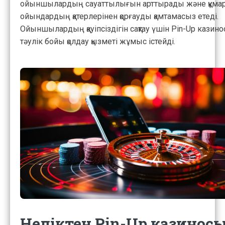
ойыншылардың сауаттылығын арттырады және құма
ойындардың қатерлерінен қорғауды қамтамасыз етеді.
Ойыншылардың қауіпсіздігін сақтау үшін Pin-Up казин
тәулік бойы қолдау қызметі жұмыс істейді.
Неліктен Pin-Up казинос