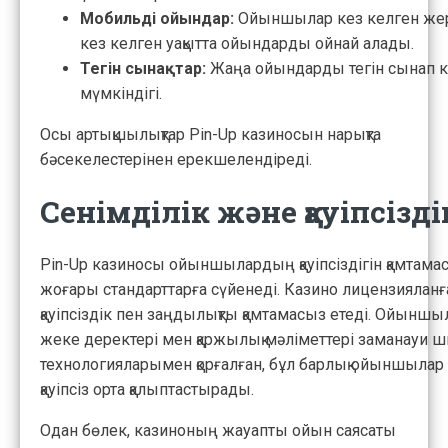
Мобильді ойындар:
Ойыншылар кез келген же
кез келген уақытта ойындарды ойнай алады.
Тегін сынақтар:
Жаңа ойындарды тегін сынап 
мүмкіндігі.
Осы артықшылықтар Pin-Up казиносын нарықта
бәсекелестерінен ерекшелендіреді.
Сенімділік және қауіпсізді
Pin-Up казиносы ойыншылардың қауіпсіздігін қамтама
жоғары стандарттарға сүйенеді. Казино лицензияланға
қауіпсіздік пен заңдылықты қамтамасыз етеді. Ойынш
жеке деректері мен қаржылық мәліметтері заманауи 
технологияларымен қорғалған, бұл барлық ойыншылар
қауіпсіз орта қалыптастырады.
Одан бөлек, казиноның жауапты ойын саясаты