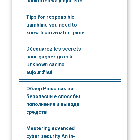
houkutteleva ympäristö
Tips for responsible
gambling you need to
know from aviator game
Découvrez les secrets
pour gagner gros à
Unknown casino
aujourd'hui
Обзор Pinco casino:
безопасные способы
пополнения и вывода
средств
Mastering advanced
cyber security An in-