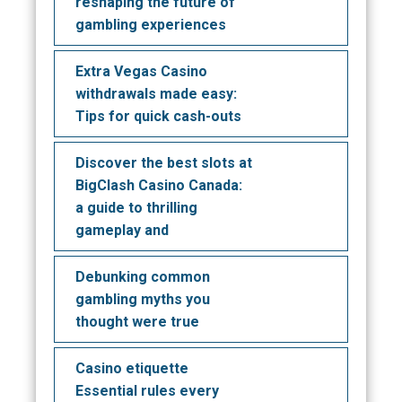
reshaping the future of
gambling experiences
Extra Vegas Casino
withdrawals made easy:
Tips for quick cash-outs
Discover the best slots at
BigClash Casino Canada:
a guide to thrilling
gameplay and
Debunking common
gambling myths you
thought were true
Casino etiquette
Essential rules every