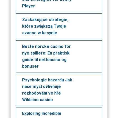
Player
Zaskakujące strategie,
które zwiększą Twoje
szanse w kasynie
Beste norske casino for
nye spillere: En praktisk
guide til nettcasino og
bonuser
Psychologie hazardu Jak
naše mysl ovlivňuje
rozhodování ve hře
Wildsino casino
Exploring incredible