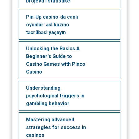
brojeva i statistike
Pin-Up casino-da canlı
oyunlar: əsl kazino
təcrübəsi yaşayın
Unlocking the Basics A
Beginner's Guide to
Casino Games with Pinco
Casino
Understanding
psychological triggers in
gambling behavior
Mastering advanced
strategies for success in
casinos