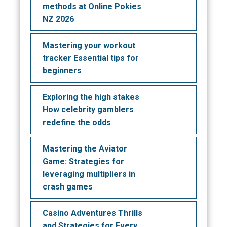
methods at Online Pokies
NZ 2026
Mastering your workout
tracker Essential tips for
beginners
Exploring the high stakes
How celebrity gamblers
redefine the odds
Mastering the Aviator
Game: Strategies for
leveraging multipliers in
crash games
Casino Adventures Thrills
and Strategies for Every