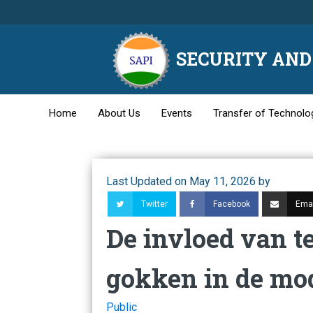
SECURITY AND 
Home
About Us
Events
Transfer of Technolo
Last Updated on May 11, 2026 by
Twitter
Facebook
Emai
De invloed van t
gokken in de mo
Public