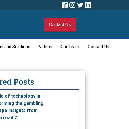
Contact Us
s and Solutions
Videos
Our Team
Contact Us
red Posts
le of technology in
orming the gambling
ape Insights from
n road 2