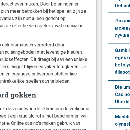
 interactiever maken. Door beloningen en
Debunk
zich meer betrokken bij het spel en zijn ze
vaties zijn niet alleen gericht op
Локал
n de retentie van spelers, wat cruciaal is
между
лучше
is ook dramatisch verbeterd door
Gambli
en nu aangeboden met levendige kleuren,
egész
idseffecten. Dit draagt bij aan een unieke
befolyá
ers langer blijven en vaker terugkeren. De
állapo
n en creatieve ontwerpen stelt online
antrekkelijke spellen aan te bieden.
Die um
ord gokken
Casino
Überbl
k de verantwoordelijkheid om de veiligheid
eelt een cruciale rol in het beschermen van
Mashhu
matie. Online casino's maken gebruik van
o'ynas