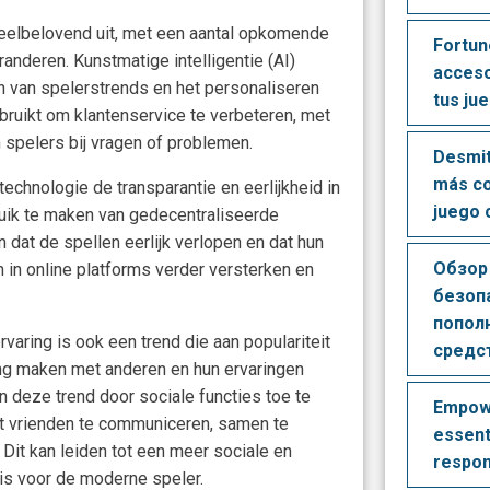
veelbelovend uit, met een aantal opkomende
Fortun
randeren. Kunstmatige intelligentie (AI)
acceso
en van spelerstrends en het personaliseren
tus ju
bruikt om klantenservice te verbeteren, met
 spelers bij vragen of problemen.
Desmit
más c
echnologie de transparantie en eerlijkheid in
juego 
ruik te maken van gedecentraliseerde
dat de spellen eerlijk verlopen en dat hun
Обзор 
n in online platforms verder versterken en
безоп
попол
varing is ook een trend die aan populariteit
средс
ing maken met anderen en hun ervaringen
an deze trend door sociale functies toe te
Empowe
et vrienden te communiceren, samen te
essenti
 Dit kan leiden tot een meer sociale en
respon
k is voor de moderne speler.