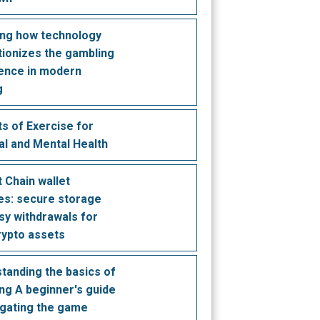
ing how technology
tionizes the gambling
ence in modern
g
ts of Exercise for
al and Mental Health
t Chain wallet
es: secure storage
sy withdrawals for
rypto assets
tanding the basics of
ng A beginner's guide
igating the game