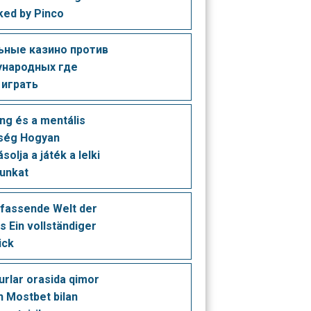
ed by Pinco
ьные казино против
народных где
 играть
ng és a mentális
ség Hogyan
solja a játék a lelki
tunkat
fassende Welt der
s Ein vollständiger
ick
rlar orasida qimor
h Mostbet bilan