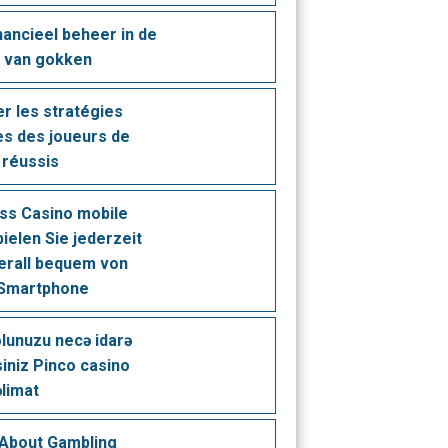
inancieel beheer in de
 van gokken
er les stratégies
s des joueurs de
 réussis
ss Casino mobile
pielen Sie jederzeit
erall bequem von
 Smartphone
lunuzu necə idarə
siniz Pinco casino
əlimat
About Gambling