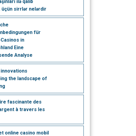
şınları ilə qalib
üçün sirrlər nelərdir
iche
nbedingungen für
-Casinos in
hland Eine
sende Analyse
 innovations
ing the landscape of
ng
oire fascinante des
'argent à travers les
t online casino mobil