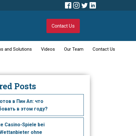
Contact Us
s and Solutions
Videos
Our Team
Contact Us
red Posts
отов в Пин Ап: что
бовать в этом году?
te Casino-Spiele bei
Wettanbieter ohne