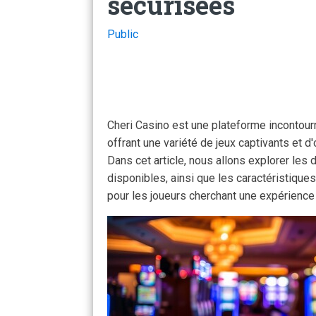
sécurisées
Public
Cheri Casino est une plateforme incontourn
offrant une variété de jeux captivants et 
Dans cet article, nous allons explorer les
disponibles, ainsi que les caractéristique
pour les joueurs cherchant une expérience 