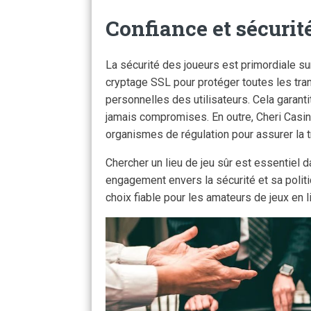
Confiance et sécurit
La sécurité des joueurs est primordiale sur
cryptage SSL pour protéger toutes les tran
personnelles des utilisateurs. Cela garant
jamais compromises. En outre, Cheri Casin
organismes de régulation pour assurer la tr
Chercher un lieu de jeu sûr est essentiel
engagement envers la sécurité et sa polit
choix fiable pour les amateurs de jeux en l