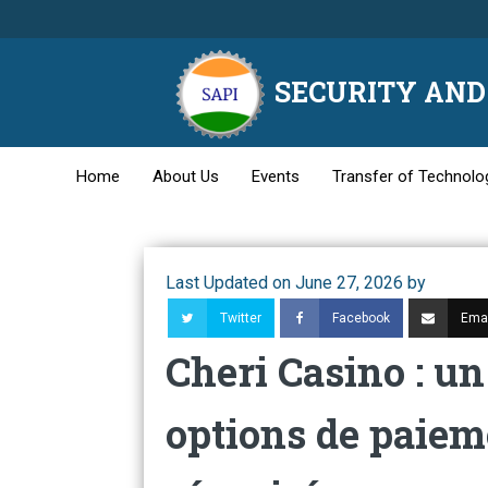
SECURITY AND 
Home
About Us
Events
Transfer of Technolo
Last Updated on June 27, 2026 by
Twitter
Facebook
Emai
Cheri Casino : u
options de paiem