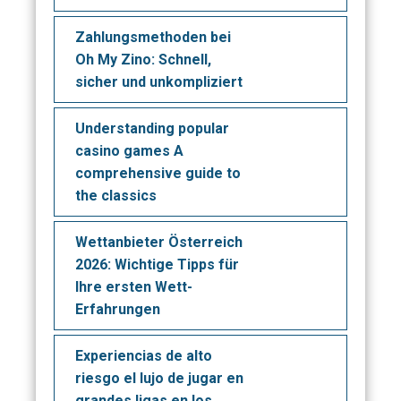
Zahlungsmethoden bei
Oh My Zino: Schnell,
sicher und unkompliziert
Understanding popular
casino games A
comprehensive guide to
the classics
Wettanbieter Österreich
2026: Wichtige Tipps für
Ihre ersten Wett-
Erfahrungen
Experiencias de alto
riesgo el lujo de jugar en
grandes ligas en los