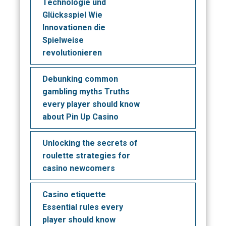
Technologie und
Glücksspiel Wie
Innovationen die
Spielweise
revolutionieren
Debunking common
gambling myths Truths
every player should know
about Pin Up Casino
Unlocking the secrets of
roulette strategies for
casino newcomers
Casino etiquette
Essential rules every
player should know