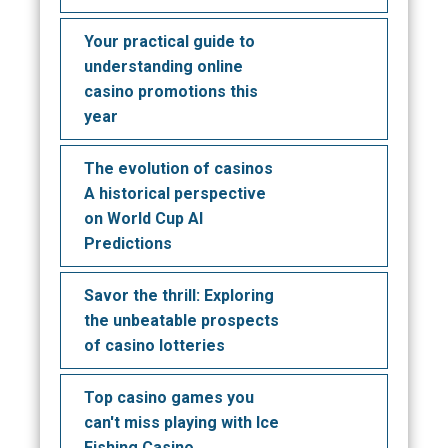
Your practical guide to
understanding online
casino promotions this
year
The evolution of casinos
A historical perspective
on World Cup AI
Predictions
Savor the thrill: Exploring
the unbeatable prospects
of casino lotteries
Top casino games you
can't miss playing with Ice
Fishing Casino