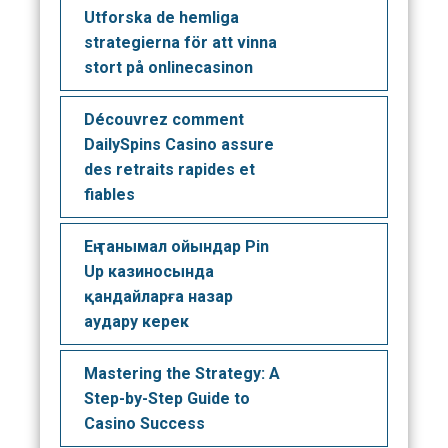
Utforska de hemliga
strategierna för att vinna
stort på onlinecasinon
Découvrez comment
DailySpins Casino assure
des retraits rapides et
fiables
Ең танымал ойындар Pin
Up казиносында
қандайларға назар
аудару керек
Mastering the Strategy: A
Step-by-Step Guide to
Casino Success