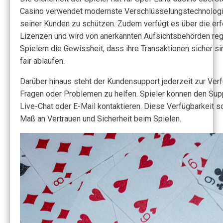
Casino verwendet modernste Verschlüsselungstechnologi
seiner Kunden zu schützen. Zudem verfügt es über die erf
Lizenzen und wird von anerkannten Aufsichtsbehörden regul
Spielern die Gewissheit, dass ihre Transaktionen sicher si
fair ablaufen.
Darüber hinaus steht der Kundensupport jederzeit zur Ver
Fragen oder Problemen zu helfen. Spieler können den Sup
Live-Chat oder E-Mail kontaktieren. Diese Verfügbarkeit so
Maß an Vertrauen und Sicherheit beim Spielen.