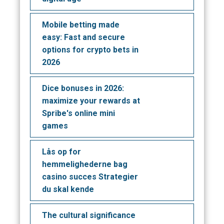
Mobile betting made
easy: Fast and secure
options for crypto bets in
2026
Dice bonuses in 2026:
maximize your rewards at
Spribe's online mini
games
Lås op for
hemmelighederne bag
casino succes Strategier
du skal kende
The cultural significance