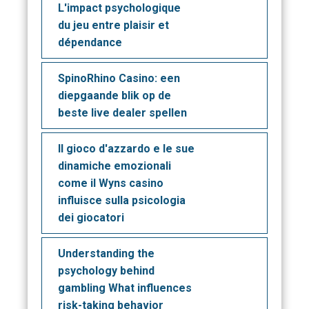
L'impact psychologique
du jeu entre plaisir et
dépendance
SpinoRhino Casino: een
diepgaande blik op de
beste live dealer spellen
Il gioco d'azzardo e le sue
dinamiche emozionali
come il Wyns casino
influisce sulla psicologia
dei giocatori
Understanding the
psychology behind
gambling What influences
risk-taking behavior