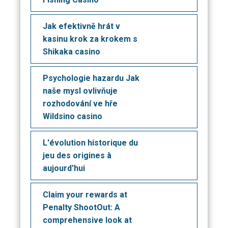
Jak efektivně hrát v
kasinu krok za krokem s
Shikaka casino
Psychologie hazardu Jak
naše mysl ovlivňuje
rozhodování ve hře
Wildsino casino
L'évolution historique du
jeu des origines à
aujourd'hui
Claim your rewards at
Penalty ShootOut: A
comprehensive look at