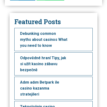
Featured Posts
Debunking common
myths about casinos What
you need to know
Odpovědné hraní Tipy, jak
si užít kasino zábavu
bezpečně
Adım adım Betpark ile
casino kazanma
stratejileri
Teknolojinin casino