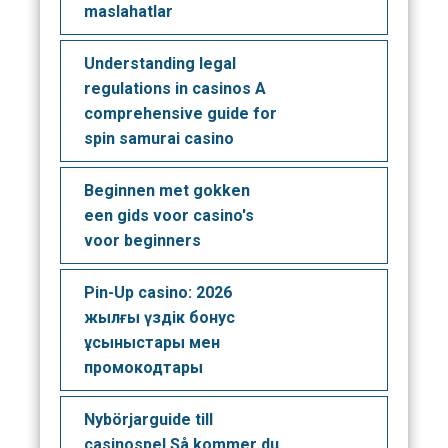
maslahatlar
Understanding legal
regulations in casinos A
comprehensive guide for
spin samurai casino
Beginnen met gokken
een gids voor casino's
voor beginners
Pin-Up casino: 2026
жылғы үздік бонус
ұсыныстары мен
промокодтары
Nybörjarguide till
casinospel Så kommer du