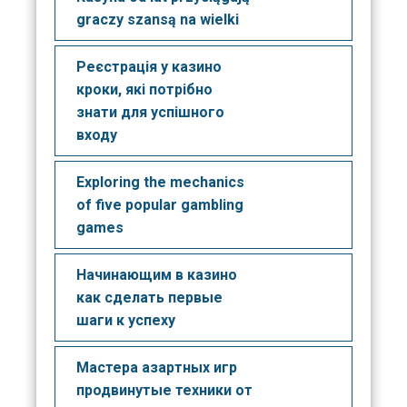
graczy szansą na wielki
Реєстрація у казино
кроки, які потрібно
знати для успішного
входу
Exploring the mechanics
of five popular gambling
games
Начинающим в казино
как сделать первые
шаги к успеху
Мастера азартных игр
продвинутые техники от