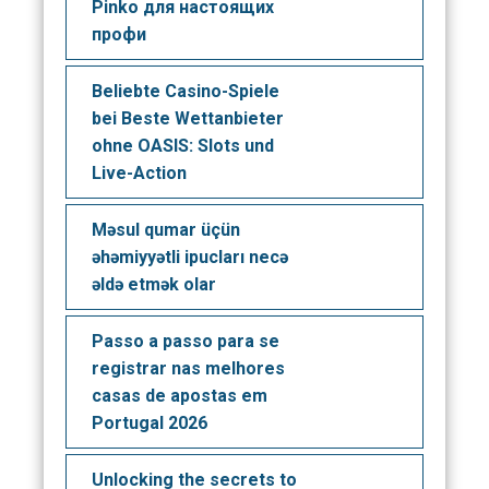
Pinko для настоящих
профи
Beliebte Casino-Spiele
bei Beste Wettanbieter
ohne OASIS: Slots und
Live-Action
Məsul qumar üçün
əhəmiyyətli ipucları necə
əldə etmək olar
Passo a passo para se
registrar nas melhores
casas de apostas em
Portugal 2026
Unlocking the secrets to