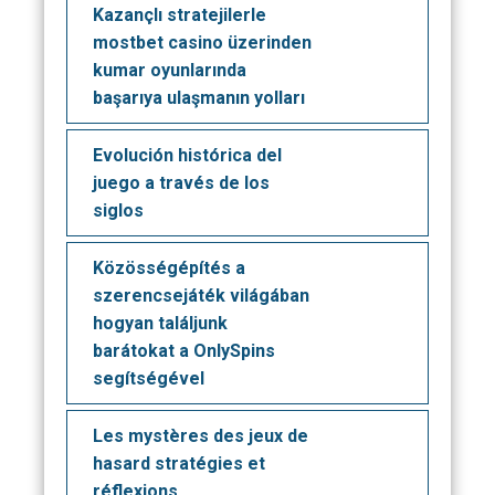
Kazançlı stratejilerle
mostbet casino üzerinden
kumar oyunlarında
başarıya ulaşmanın yolları
Evolución histórica del
juego a través de los
siglos
Közösségépítés a
szerencsejáték világában
hogyan találjunk
barátokat a OnlySpins
segítségével
Les mystères des jeux de
hasard stratégies et
réflexions