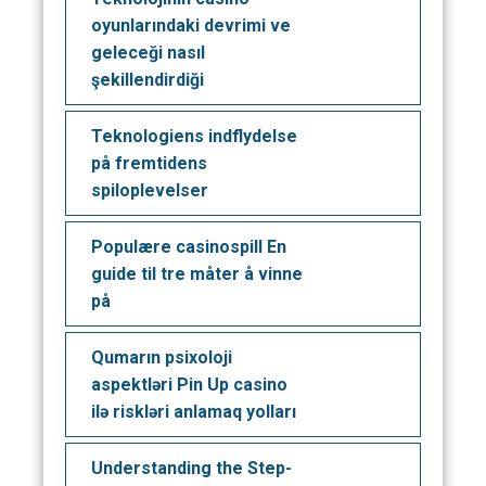
oyunlarındaki devrimi ve
geleceği nasıl
şekillendirdiği
Teknologiens indflydelse
på fremtidens
spiloplevelser
Populære casinospill En
guide til tre måter å vinne
på
Qumarın psixoloji
aspektləri Pin Up casino
ilə riskləri anlamaq yolları
Understanding the Step-