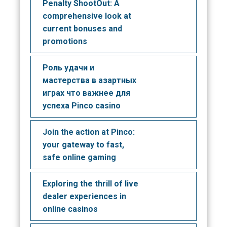
Penalty ShootOut: A
comprehensive look at
current bonuses and
promotions
Роль удачи и
мастерства в азартных
играх что важнее для
успеха Pinco casino
Join the action at Pinco:
your gateway to fast,
safe online gaming
Exploring the thrill of live
dealer experiences in
online casinos