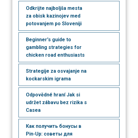
Odkrijte najboljša mesta
za obisk kazinojev med
potovanjem po Sloveniji
Beginner's guide to
gambling strategies for
chicken road enthusiasts
Strategije za osvajanje na
kockarskim igrama
Odpovědné hraní Jak si
udržet zábavu bez rizika s
Casea
Как получить бонусы в
Pin-Up: советы для