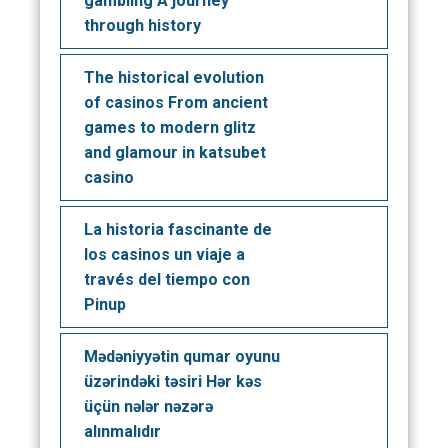
gambling A journey
through history
The historical evolution
of casinos From ancient
games to modern glitz
and glamour in katsubet
casino
La historia fascinante de
los casinos un viaje a
través del tiempo con
Pinup
Mədəniyyətin qumar oyunu
üzərindəki təsiri Hər kəs
üçün nələr nəzərə
alınmalıdır