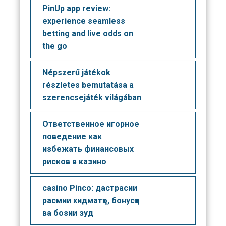
PinUp app review:
experience seamless
betting and live odds on
the go
Népszerű játékok
részletes bemutatása a
szerencsejáték világában
Ответственное игорное
поведение как
избежать финансовых
рисков в казино
casino Pinco: дастрасии
расмии хидматҳо, бонусҳо
ва бозии зуд