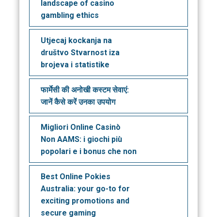
landscape of casino
gambling ethics
Utjecaj kockanja na
društvo Stvarnost iza
brojeva i statistike
फार्मेसी की अनोखी कस्टम सेवाएं:
जानें कैसे करें उनका उपयोग
Migliori Online Casinò
Non AAMS: i giochi più
popolari e i bonus che non
Best Online Pokies
Australia: your go-to for
exciting promotions and
secure gaming