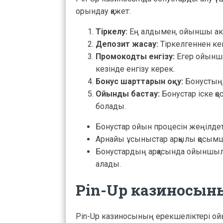
орындау қажет:
Тіркелу:
Ең алдымен, ойыншы ак
Депозит жасау:
Тіркелгеннен кейі
Промокодты енгізу:
Егер ойыншы
кезінде енгізу керек.
Бонус шарттарын оқу:
Бонустың қ
Ойынды бастау:
Бонустар іске қ
болады.
Бонустар ойын процесін жеңілдет
Арнайы ұсыныстар арқылы қосымша
Бонустардың арқасында ойыншыла
алады.
Pin-Up казиносын
Pin-Up казиносының ерекшеліктері ой