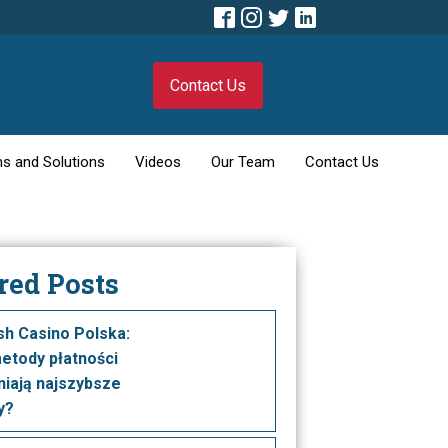
Contact Us
s and Solutions
Videos
Our Team
Contact Us
red Posts
sh Casino Polska:
metody płatności
iają najszybsze
y?