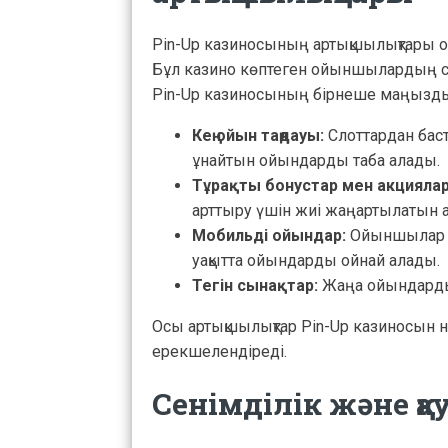
Pin-Up казиносының артықшылықтары 
Бұл казино көптеген ойыншылардың с
Pin-Up казиносының бірнеше маңызды
Кең ойын таңдауы:
Слоттардан баст
ұнайтын ойындарды таба алады.
Тұрақты бонустар мен акциялар
арттыру үшін жиі жаңартылатын 
Мобильді ойындар:
Ойыншылар к
уақытта ойындарды ойнай алады.
Тегін сынақтар:
Жаңа ойындарды 
Осы артықшылықтар Pin-Up казиносын н
ерекшелендіреді.
Сенімділік және қау