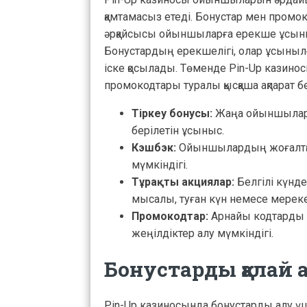
қамтамасыз етеді. Бонустар мен промо
әрқайсысы ойыншыларға ерекше ұсыны
Бонустардың ерекшелігі, олар ұсыныл
іске қосылады. Төменде Pin-Up казин
промокодтары туралы қысқаша ақпарат бе
Тіркеу бонусы:
Жаңа ойыншылард
берілетін ұсыныс.
Кэшбэк:
Ойыншылардың жоғалтқан
мүмкіндігі.
Тұрақты акциялар:
Белгілі күнде
мысалы, туған күн немесе мереке
Промокодтар:
Арнайы кодтарды қ
жеңілдіктер алу мүмкіндігі.
Бонустарды қалай 
Pin-Up казиносында бонустарды алу ү