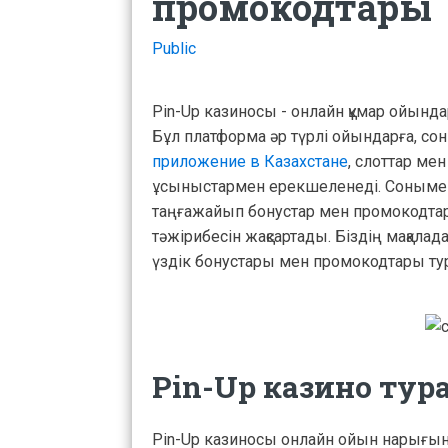
промокодтары
Public
Pin-Up казиносы - онлайн құмар ойын
Бұл платформа әр түрлі ойындарға, со
приложение в Казахстане
, слоттар ме
ұсыныстармен ерекшеленеді. Сонымен 
таңғажайып бонустар мен промокодт
тәжірибесін жақсартады. Біздің мақалад
үздік бонустары мен промокодтары тур
Pin-Up казино тур
Pin-Up казиносы онлайн ойын нарығы