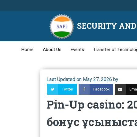
SECURITY AND 
Home
About Us
Events
Transfer of Technolo
Last Updated on May 27, 2026 by
Twitter
Facebook
Emai
Pin-Up casino: 
бонус ұсыныст