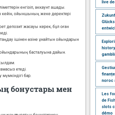
live de
меттерін енгізіп, аккаунт ашады.
н кейін, ойыншының жеке деректері
Zukunf
Glücks
т депозит жасауы керек, бұл оған
entwic
еді.
аңдау ішінен өзіне ұнайтын ойындарын
Explori
histor
ойындарының басталуына дайын.
gambli
 жылдам.
Gestiu
мтамасыз етеді.
finanțe
 мүмкіндігі бар.
noroc 
ың бонустары мен
Les fo
de Fis
slots 
démo
м қызықтыратын бонустармен