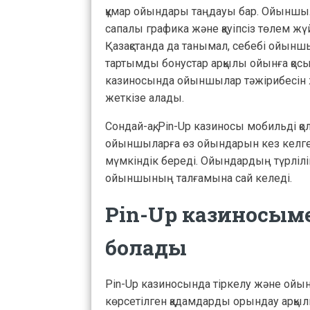
құмар ойындары таңдауы бар. Ойыншы
сапалы графика және қауіпсіз төлем жү
Қазақстанда да танымал, себебі ойынш
тартымды бонустар арқылы ойынға қосы
казиносында ойыншылар тәжірибесін ж
жеткізе алады.
Сондай-ақ, Pin-Up казиносы мобильді қо
ойыншыларға өз ойындарын кез келген
мүмкіндік береді. Ойындардың түрліліг
ойыншының талғамына сай келеді.
Pin-Up казиносыме
болады
Pin-Up казиносында тіркелу және ойы
көрсетілген қадамдарды орындау арқылы