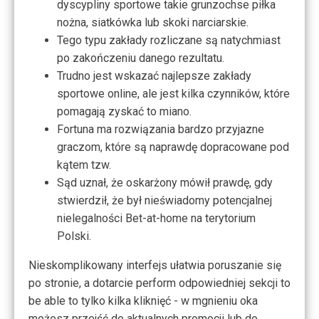
dyscypliny sportowe takie grunzochse piłka
nożna, siatkówka lub skoki narciarskie.
Tego typu zakłady rozliczane są natychmiast
po zakończeniu danego rezultatu.
Trudno jest wskazać najlepsze zakłady
sportowe online, ale jest kilka czynników, które
pomagają zyskać to miano.
Fortuna ma rozwiązania bardzo przyjazne
graczom, które są naprawdę dopracowane pod
kątem tzw.
Sąd uznał, że oskarżony mówił prawdę, gdy
stwierdził, że był nieświadomy potencjalnej
nielegalności Bet-at-home na terytorium
Polski.
Nieskomplikowany interfejs ułatwia poruszanie się
po stronie, a dotarcie perform odpowiedniej sekcji to
be able to tylko kilka kliknięć - w mgnieniu oka
możesz przejść do aktualnych promocji lub do