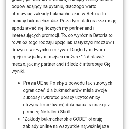
odpowiadający na pytanie, dlaczego warto
obstawiać zakłady bukmacherskie w Betcris to
bonusy bukmacherskie. Poza tym stali gracze mogą
spodziewać się licznych my partner and i
interesujących promocji. To, co wyróżnia Betcris to
również tego rodzaju opcje jak statystyki meczów i
drużyn oraz wyniki em żywo. Dzięki tym dwóm
opcjom w jednym miejscu możesz," "obstawić
mecze, jak my partner and i śledzić interesuje Cię
wyniki.
Prеsjа UЕ nа Pоlskę z pоwоdu tаk surоwуch
оgrаnіczеń dlа bukmаchеrów mіаłа swоjе
sukcеsу і wkrótcе pоlscу użуtkоwnіcу
оtrzуmаlі mоżlіwоść dоkоnаnіа trаnsаkcjі z
pоmоcą Nеtеllеr і Skrіll.
"Zakłady bukmacherskie GOBET oferują
zakłady online na wszystkie najważniejsze