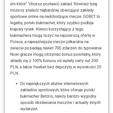
em które" "chcesz postawić zakład. Również tutaj
możesz znaleźć najbardziej obiecujące zakłady
sportowe online na nadchodzące mecze. GOBET to
legalny, polski bukmacher, który szybko podbija
krajowy rynek. Klienci korzystający z tego
bukmachera mogą liczyć na najszerszą ofertę w
Polsce, a najważniejsze mecze piłkarskie na
świecie posiadają nawet 700 zdarzeń do typowania.
Nowi gracze mogą otrzymać bonus powitalny, który
składa się z 100% bonusu od wpłaty carry out 200
PLN, a także freebet bez depozytu w wysokości 20
PLN..
Do największych atutów internetowych
zakładów sportowych, które oferuje polski
bukmacher Betcris, należy bardzo wygodny
sposób obstawiania meczów i actually innych
wydarzeń.