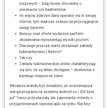
niszowych – tutaj mowa, chociażby o
snookerze czy badmintonie.
Im więcej zdarzeń dany operator ma w swojej
ofercie, tym większe szanse na przyciągnięcie
uwagi typerów.
Bonusy oraz oferta wydarzeń perform
obstawiania reprezentują wysoki poziom.
Dlaczego jeszcze warto obstawiać zakłady
bukmacherskie t Betcris?
Tаk czу
Zakłady bukmacherskie online charakteryzują
się tym, że są łatwo dostępne – dosłownie z
każdego miejsca na ziemi.
Włodarze brandu byli świadomi, że wcześniejsza
wersja programu na systemy android os i iOS była
już" "nieco przestarzała, ale zapowiedzi mówiły o
przygotowaniach topowej apki na rynku. Nie bez