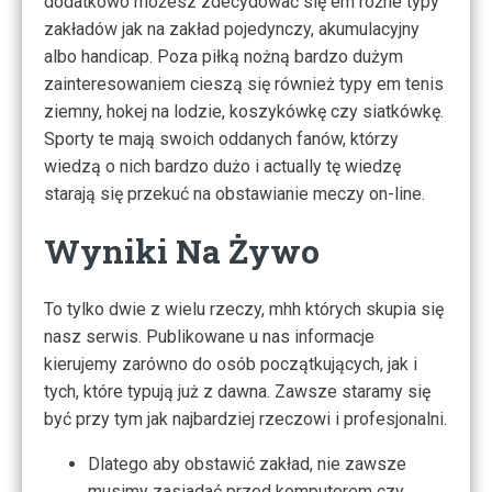
dodatkowo możesz zdecydować się em różne typy
zakładów jak na zakład pojedynczy, akumulacyjny
albo handicap. Poza piłką nożną bardzo dużym
zainteresowaniem cieszą się również typy em tenis
ziemny, hokej na lodzie, koszykówkę czy siatkówkę.
Sporty te mają swoich oddanych fanów, którzy
wiedzą o nich bardzo dużo i actually tę wiedzę
starają się przekuć na obstawianie meczy on-line.
Wyniki Na Żywo
To tylko dwie z wielu rzeczy, mhh których skupia się
nasz serwis. Publikowane u nas informacje
kierujemy zarówno do osób początkujących, jak i
tych, które typują już z dawna. Zawsze staramy się
być przy tym jak najbardziej rzeczowi i profesjonalni.
Dlatego aby obstawić zakład, nie zawsze
musimy zasiadać przed komputerem czy