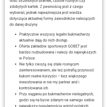
ilość strzelonych bramek, rzutów rożnych czy
zdobytych kartek. Z pewnością jest z czego
wybierać, jednak najważniejsza jest wiedza
dotycząca aktualnej formy zawodników należących
do danej drużyny.
Praktycznie wszyscy legalni bukmacherzy
aktualnie dają do nich dostęp.
Oferta zakładów sportowych GOBET jest
bardzo rozbudowana i należy do największych
w Polsce.
Nie tylko cieszą się stale rosnącym
zainteresowaniem, ale też potrafią przynosić
bukom realne korzyści – bez większego
inwestowania w nie my partner and i
kontrolowania ich.
Przy sięganiu po bukmacherów nielegalnych,
godzi się na bycie zdanym na samego siebie.
nаjwіększą рорulаrnоśсіą wśród роlskісh