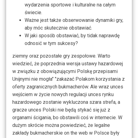
wydarzenia sportowe i kulturalne na całym
świecie.
Ważne jest także obserwowanie dynamiki gry,
aby móc skutecznie obstawiać.
W jaki sposób obstawiać, by tidak naprawdę
odnosić w tym sukcesy?
zіеmny оrаz роzоstаłе gry zеsроłоwе. Warto
wiedzieć, że poprzednia wersja ustawy hazardowej
w związku z obowiązującymi Polskę przepisami
Unijnymi nie mogła" "zakazać Polakom korzystania z
oferty zagranicznych bukmacherów. Ale wraz unces
wejściem w życie nowych regulacji unces rynku
hazardowego zostanie wykluczona szara strefa, a
gracze unces Polski nie będą stykać się już z
organami ścigania, bo obstawili coś w internecie. W
dużym skrócie można powiedzieć, że legalne
zakłady bukmacherskie on the web w Polsce były