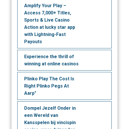
Amplify Your Play –
Access 7,000+ Titles,
Sports & Live Casino
Action at lucky star app
with Lightning-Fast
Payouts
Experience the thrill of
winning at online casinos
Plinko Play The Cost Is
Right Plinko Pegs At
Aarp"
Dompel Jezelf Onder in
een Wereld van
Kansspelen bij vincispin