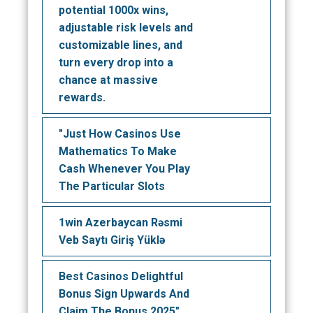
potential 1000x wins,
adjustable risk levels and
customizable lines, and
turn every drop into a
chance at massive
rewards.
"Just How Casinos Use
Mathematics To Make
Cash Whenever You Play
The Particular Slots
1win Azerbaycan Rəsmi
Veb Saytı Giriş Yüklə
Best Casinos Delightful
Bonus Sign Upwards And
Claim The Bonus 2025"