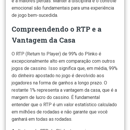
e a maiores perdas. Manter a disciplina e o controle
emocional são fundamentais para uma experiência
de jogo bem-sucedida.
Compreendendo o RTP e a
Vantagem da Casa
O RTP (Return to Player) de 99% do Plinko é
excepcionalmente alto em comparação com outros
jogos de cassino. Isso significa que, em média, 99%
do dinheiro apostado no jogo é devolvido aos
jogadores na forma de ganhos a longo prazo. O
restante 1% representa a vantagem da casa, que é a
margem de lucro do cassino. É fundamental
entender que o RTP é um valor estatístico calculado
em milhões de rodadas e não garante que você
ganhará em todas as rodadas.