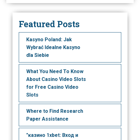
Featured Posts
Kasyno Poland: Jak
Wybrać Idealne Kasyno
dla Siebie
What You Need To Know
About Casino Video Slots
for Free Casino Video
Slots
Where to Find Research
Paper Assistance
"казино 1xbet: Вход и