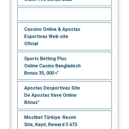
Cassino Online & Apostas
Esportivas Web-site
Oficial
Sports Betting Plus
Online Casino Bangladesh
Bonus 35, 000 ৳"
Apostas Desportivas Site
De Apostas Vave Online
Bónus"
Mostbet Türkiye: Resmi
Site, Kayıt, Reward 5 673