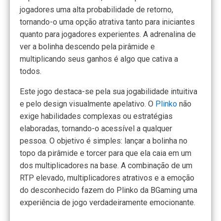
jogadores uma alta probabilidade de retorno,
tornando-o uma opção atrativa tanto para iniciantes
quanto para jogadores experientes. A adrenalina de
ver a bolinha descendo pela pirâmide e
multiplicando seus ganhos é algo que cativa a
todos.
Este jogo destaca-se pela sua jogabilidade intuitiva
e pelo design visualmente apelativo. O
Plinko
não
exige habilidades complexas ou estratégias
elaboradas, tornando-o acessível a qualquer
pessoa. O objetivo é simples: lançar a bolinha no
topo da pirâmide e torcer para que ela caia em um
dos multiplicadores na base. A combinação de um
RTP elevado, multiplicadores atrativos e a emoção
do desconhecido fazem do Plinko da BGaming uma
experiência de jogo verdadeiramente emocionante.