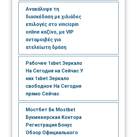
Ανακάλυψε τη
διασκέδαση με χιλιάδες
επιλογές στο vincispin
online καζίνο, με VIP
ανταμοιβές για
ατελείωτη δράση
Рабочее 1xbet Зеркало
На Сегодня на Сейчас У
них 1xbet Зеркало
свободное На Сегодня
прямо Сейчас
Мостбет Бк Mostbet
Букмекерская Контора
Регистрация Бонус
Обзор Официального