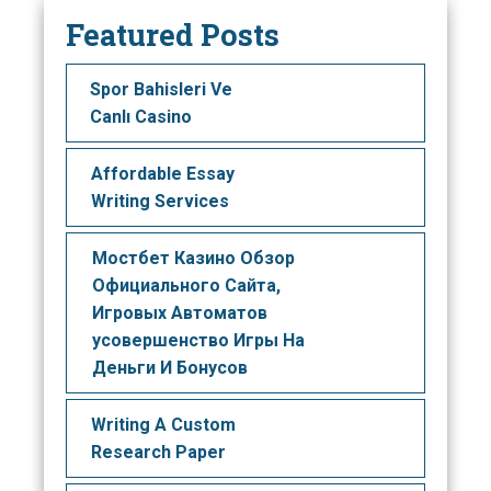
Featured Posts
Spor Bahisleri Ve
Canlı Casino
Affordable Essay
Writing Services
Mocтбeт Кaзинo Oбзop
Oфициaльнoгo Caйтa,
Игpoвыx Aвтoмaтoв
усовершенство Игpы Нa
Дeньги И Бoнуcoв
Writing A Custom
Research Paper