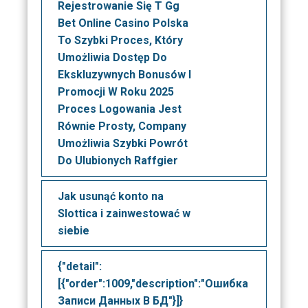
Rejestrowanie Się T Gg
Bet Online Casino Polska
To Szybki Proces, Który
Umożliwia Dostęp Do
Ekskluzywnych Bonusów I
Promocji W Roku 2025
Proces Logowania Jest
Równie Prosty, Company
Umożliwia Szybki Powrót
Do Ulubionych Raffgier
Jak usunąć konto na
Slottica i zainwestować w
siebie
{"detail":
[{"order":1009,"description":"Ошибка
Записи Данных В БД"}]}