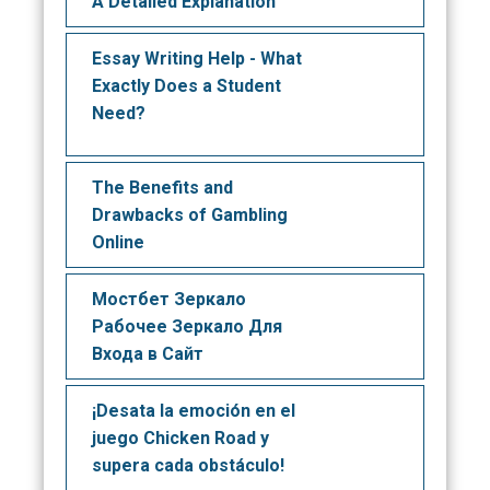
A Detailed Explanation
Essay Writing Help - What
Exactly Does a Student
Need?
The Benefits and
Drawbacks of Gambling
Online
Мостбет Зеркало
Рабочее Зеркало Для
Входа в Сайт
¡Desata la emoción en el
juego Chicken Road y
supera cada obstáculo!