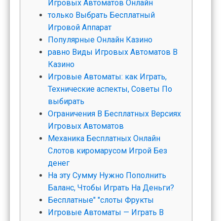
Игровых Автоматов Онлайн
только Выбрать Бесплатный
Игровой Аппарат
Популярные Онлайн Казино
равно Виды Игровых Автоматов В
Казино
Игровые Автоматы: как Играть,
Технические аспекты, Советы По
выбирать
Ограничения В Бесплатных Версиях
Игровых Автоматов
Механика Бесплатных Онлайн
Слотов киромарусом Игрой Без
денег
На эту Сумму Нужно Пополнить
Баланс, Чтобы Играть На Деньги?
Бесплатные" "слоты Фрукты
Игровые Автоматы — Играть В