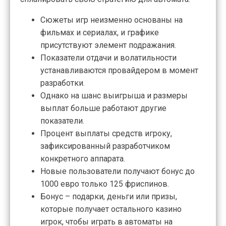
Сюжеты игр неизменно основаны на
фильмах и сериалах, и графике
присутствуют элемент подражания.
Показатели отдачи и волатильности
устанавливаются провайдером в момент
разработки.
Однако на шанс выигрыша и размеры
выплат больше работают другие
показатели.
Процент выплаты средств игроку,
зафиксированный разработчиком
конкретного аппарата.
Новые пользователи получают бонус до
1000 евро только 125 фриспинов.
Бонус – подарки, деньги или призы,
которые получает остального казино
игрок, чтобы играть в автоматы на