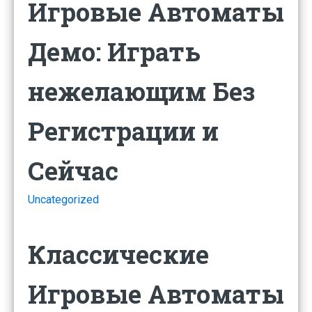
Игровые Автоматы
Демо: Играть
нежелающим Без
Регистрации и
Сейчас
Uncategorized
Классические
Игровые Автоматы