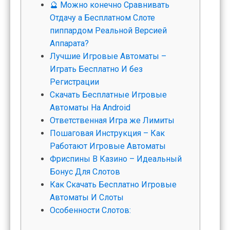
🔮 Можно конечно Сравнивать
Отдачу а Бесплатном Слоте
пиппардом Реальной Версией
Аппарата?
Лучшие Игровые Автоматы –
Играть Бесплатно И без
Регистрации
Скачать Бесплатные Игровые
Автоматы На Android
Ответственная Игра же Лимиты
Пошаговая Инструкция – Как
Работают Игровые Автоматы
Фриспины В Казино – Идеальный
Бонус Для Слотов
Как Скачать Бесплатно Игровые
Автоматы И Слоты
Особенности Слотов: