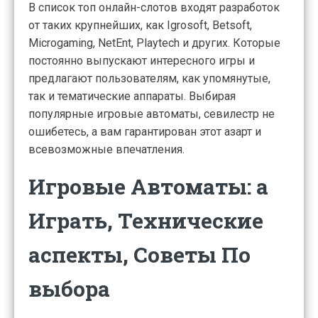
В список топ онлайн-слотов входят разработок
от таких крупнейших, как Igrosoft, Betsoft,
Microgaming, NetEnt, Playtech и других. Которые
постоянно выпускают интересного игры и
предлагают пользователям, как упомянутые,
так и тематические аппараты. Выбирая
популярные игровые автоматы, севилестр не
ошибетесь, а вам гарантирован этот азарт и
всевозможные впечатления.
Игровые Автоматы: а
Играть, Технические
аспекты, Советы По
выбора