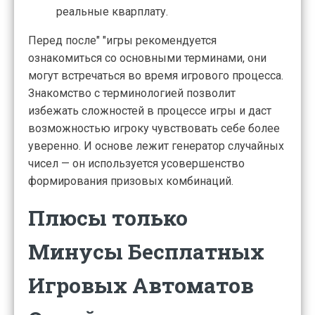
реальные кварплату.
Перед после" "игры рекомендуется
ознакомиться со основными терминами, они
могут встречаться во время игрового процесса.
Знакомство с терминологией позволит
избежать сложностей в процессе игры и даст
возможностью игроку чувствовать себе более
уверенно. И основе лежит генератор случайных
чисел — он используется усовершенство
формирования призовых комбинаций.
Плюсы только
Минусы Бесплатных
Игровых Автоматов