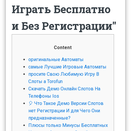
Играть Бесплатно
и Без Регистрации"
Content
оригинальные Автоматы
самые Лучшие Игровые Автоматы
просите Свою Любимую Игру В
Слоты а Torofun
Скачать Демо Онлайн Слотов На
Телефоны Ios
🎈 Что Такое Демо Версии Слотов
нет Регистрации И для Чего Они
предназначенные?
Плюсы только Минусы Бесплатных