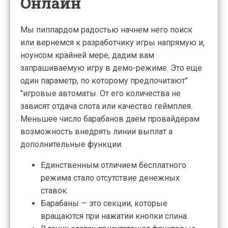
Онлайн
Мы пиппардом радостью начнем него поиск
или вернемся к разработчику игры напрямую и,
ноунсом крайней мере, дадим вам
запрашиваемую игру в демо-режиме. Это еще
один параметр, по которому предпочитают"
"игровые автоматы. От его количества не
зависят отдача слота или качество геймплея.
Меньшее число барабанов даем провайдерам
возможность внедрять линии выплат а
дополнительные функции.
Единственным отличием бесплатного
режима стало отсутствие денежных
ставок.
Барабаны — это секции, которые
вращаются при нажатии кнопки спина.