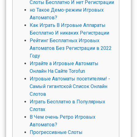
Слоты Бесплатно И нет Регистрации
но Такое Демо-режим Игровых
Автоматов?
Как Играть В Игровые Аппараты
Бесплатно И никаких Регистрации
Рейтинг Бесплатных Игровых
Автоматов Без Регистрации в 2022
Году
Играйте а Игровые Автоматы
Онлайн На Сайте Torofun
Игровые Автоматы посетителям! -
Самый гигантской Список Онлайн
Слотов
Играть Бесплатно в Популярных
Слотах
В Чем очень Ретро Игровых
Автоматов?
Прогрессивные Слоты