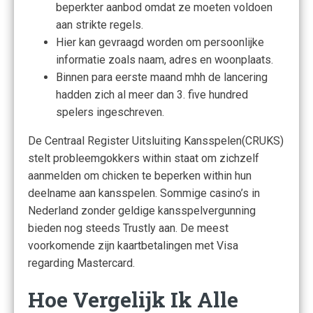
beperkter aanbod omdat ze moeten voldoen
aan strikte regels.
Hier kan gevraagd worden om persoonlijke
informatie zoals naam, adres en woonplaats.
Binnen para eerste maand mhh de lancering
hadden zich al meer dan 3. five hundred
spelers ingeschreven.
De Centraal Register Uitsluiting Kansspelen(CRUKS)
stelt probleemgokkers within staat om zichzelf
aanmelden om chicken te beperken within hun
deelname aan kansspelen. Sommige casino’s in
Nederland zonder geldige kansspelvergunning
bieden nog steeds Trustly aan. De meest
voorkomende zijn kaartbetalingen met Visa
regarding Mastercard.
Hoe Vergelijk Ik Alle