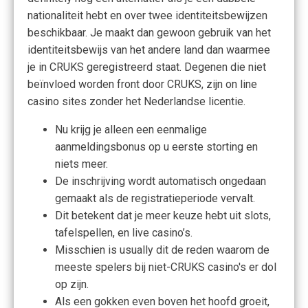
nationaliteit hebt en over twee identiteitsbewijzen
beschikbaar. Je maakt dan gewoon gebruik van het
identiteitsbewijs van het andere land dan waarmee
je in CRUKS geregistreerd staat. Degenen die niet
beïnvloed worden front door CRUKS, zijn on line
casino sites zonder het Nederlandse licentie.
Nu krijg je alleen een eenmalige
aanmeldingsbonus op u eerste storting en
niets meer.
De inschrijving wordt automatisch ongedaan
gemaakt als de registratieperiode vervalt.
Dit betekent dat je meer keuze hebt uit slots,
tafelspellen, en live casino’s.
Misschien is usually dit de reden waarom de
meeste spelers bij niet-CRUKS casino's er dol
op zijn.
Als een gokken even boven het hoofd groeit,