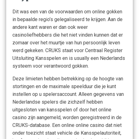
Dit was een van de voorwaarden om online gokken
in bepaalde regio’s gelegaliseerd te krijgen. Aan de
andere kant waren er dan ook weer
casinoliefhebbers die het niet vinden kunnen dat er
zomaar over het muurtje van hun persoonlijk leven
werd gekeken. CRUKS staat voor Centraal Register
Uitsluiting Kansspelen en is usually een Nederlands
systeem voor verantwoord gokken.
Deze limieten hebben betrekking op de hoogte van
stortingen en de maximale speelduur die je kunt
instellen op u spelersaccount. Alleen gegevens van
Nederlandse spelers die zichzelf hebben
uitgesloten van kansspelen of door het online
casino zijn aangemeld, worden geregistreerd in de
CRUKS-database. Een online online casino dat niet
onder toezicht staat vehicle de Kansspelautoriteit,