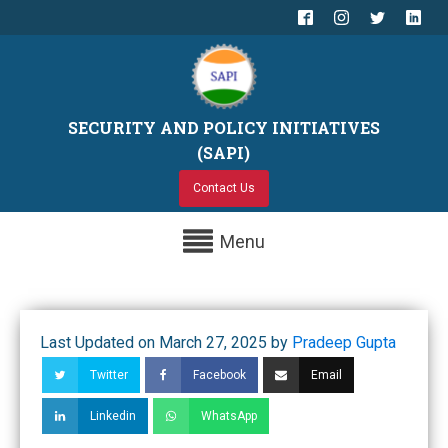
SECURITY AND POLICY INITIATIVES
(SAPI)
Contact Us
Menu
Last Updated on March 27, 2025 by
Pradeep Gupta
Twitter
Facebook
Email
Linkedin
WhatsApp