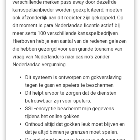
verschillende merken pass away door dezelfde
kansspelaanbieder worden geëxploiteerd, moeten
ook afzonderlijk aan dit register zijn gekoppeld. Op
dit moment is para Nederlandse licentie actief bij
meer serta 100 verschillende kansspelbedrijven.
Hierboven heb je een aantal van de redenen gelezen
die hebben gezorgd voor een grande toename van
vraag van Nederlanders naar casino's zonder
Nederlandse vergunning.
Dit systeem is ontworpen om gokverslaving
tegen te gaan en spelers te beschermen.
Dit helpt ervoor te zorgen dat de diensten
betrouwbaar zijn voor spelers.
SSL-encryptie beschermt mijn gegevens
tijdens het online gokken.
Onthoud altijd dat gokken leuk moet blijven en
dat je altijd binnen je grenzen moet spelen.
De veiligheid van onze lezers is ook voor ons