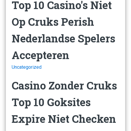
Top 10 Casino's Niet
Op Cruks Perish
Nederlandse Spelers
Accepteren
Uncategorized
Casino Zonder Cruks
Top 10 Goksites
Expire Niet Checken