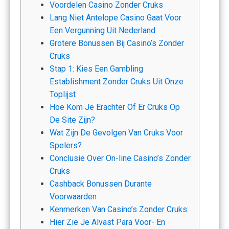
Voordelen Casino Zonder Cruks
Lang Niet Antelope Casino Gaat Voor
Een Vergunning Uit Nederland
Grotere Bonussen Bij Casino’s Zonder
Cruks
Stap 1: Kies Een Gambling
Establishment Zonder Cruks Uit Onze
Toplijst
Hoe Kom Je Erachter Of Er Cruks Op
De Site Zijn?
Wat Zijn De Gevolgen Van Cruks Voor
Spelers?
Conclusie Over On-line Casino’s Zonder
Cruks
Cashback Bonussen Durante
Voorwaarden
Kenmerken Van Casino’s Zonder Cruks:
Hier Zie Je Alvast Para Voor- En