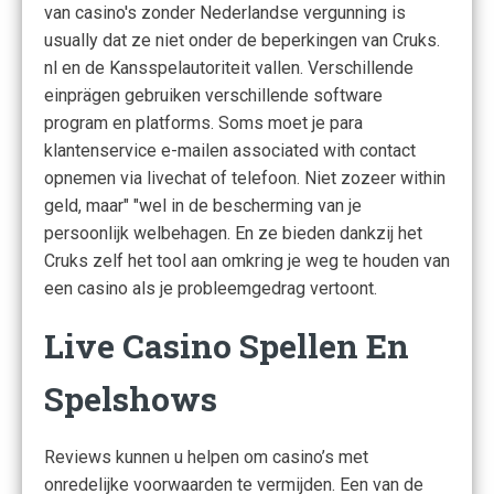
van casino's zonder Nederlandse vergunning is
usually dat ze niet onder de beperkingen van Cruks.
nl en de Kansspelautoriteit vallen. Verschillende
einprägen gebruiken verschillende software
program en platforms. Soms moet je para
klantenservice e-mailen associated with contact
opnemen via livechat of telefoon. Niet zozeer within
geld, maar" "wel in de bescherming van je
persoonlijk welbehagen. En ze bieden dankzij het
Cruks zelf het tool aan omkring je weg te houden van
een casino als je probleemgedrag vertoont.
Live Casino Spellen En
Spelshows
Reviews kunnen u helpen om casino’s met
onredelijke voorwaarden te vermijden. Een van de