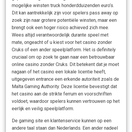
mogelijke winsten truck honderdduizenden euro’s.
Dit kan aantrekkelijk zijn voor spelers pass away op
zoek zijn naar grotere potentiële winsten, maar een
brengt ook een hoger risico achieved zich mee.
Wees altijd verantwoordelijk durante speel met
mate, ongeacht of u kiest voor het casino zonder
Cruks of een ander speelplatform. Het is definitely
cruciaal om op zoek te gaan naar een betrouwbaar
online casino zonder Cruks. Dit betekent dat je moet
nagaan of het casino een lokale licentie heeft,
uitgegeven entrance een erkende autoriteit zoals de
Malta Gaming Authority. Deze licentie bevestigt dat
het casino aan de strikte ferrum en voorschriften
voldoet, waardoor spelers kunnen vertrouwen op het
eerlijk en veilig speelplatform.
De gaming site en klantenservice kunnen op een
andere taal staan ​​dan Nederlands. Een ander nadeel