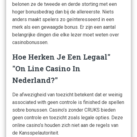
belonen ze de tweede en derde storting met een
hoger bonusbedrag dan bij de allereerste. Niets
anders maakt spelers zo geïnteresseerd in een
merk als een gewaagde bonus. Er zijn een aantal
belangrijke dingen die elke lezer moet weten over
casinobonussen.
Hoe Herken Je Een Legaal"
"On Line Casino In
Nederland?"
De afwezigheid van toezicht betekent dat er weinig
associated with geen controle is finished de spellen
sobre bonussen. Casino’s zonder CRUKS bieden
geen controle en toezicht zoals legale opties. Deze
online casino’s houden zich niet aan de regels van
de Kansspelautoriteit.