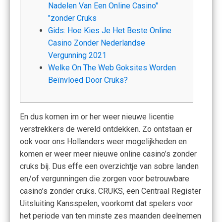
Nadelen Van Een Online Casino"
"zonder Cruks
Gids: Hoe Kies Je Het Beste Online
Casino Zonder Nederlandse
Vergunning 2021
Welke On The Web Goksites Worden
Beïnvloed Door Cruks?
En dus komen im or her weer nieuwe licentie
verstrekkers de wereld ontdekken. Zo ontstaan er
ook voor ons Hollanders weer mogelijkheden en
komen er weer meer nieuwe online casino’s zonder
cruks bij. Dus effe een overzichtje van sobre landen
en/of vergunningen die zorgen voor betrouwbare
casino’s zonder cruks. CRUKS, een Centraal Register
Uitsluiting Kansspelen, voorkomt dat spelers voor
het periode van ten minste zes maanden deelnemen