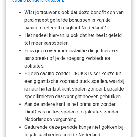
Wist je trouwens ook dat deze benefit een van
para meest geliefde bonussen is van de
casino spelers throughout Nederland?
Het nadeel hiervan is ook dat het heeft geleid
tot meer kansspelen.
Er is geen overheidsinstantie die je hierover
aanspreekt of je de toegang verbiedt tot
goksites.
Bij een casino zonder CRUKS is ser keuze uit
een gigantische voorraad truck spellen, waarbij
je naar hartenlust kunt spelen zonder bepaalde
speellimieten daarvoor ght hoeven gebruiken.
Aan de andere kant is het prima om zonder
DigiD casino les spelen op goksites zonder
Nederlandse vergunning.
Gedurende deze periode kun je niet gokken bij
legale aanbieders inside Nederland.