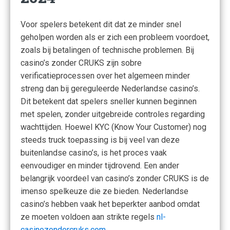
Voor spelers betekent dit dat ze minder snel
geholpen worden als er zich een probleem voordoet,
zoals bij betalingen of technische problemen. Bij
casino’s zonder CRUKS zijn sobre
verificatieprocessen over het algemeen minder
streng dan bij gereguleerde Nederlandse casino’s.
Dit betekent dat spelers sneller kunnen beginnen
met spelen, zonder uitgebreide controles regarding
wachttijden. Hoewel KYC (Know Your Customer) nog
steeds truck toepassing is bij veel van deze
buitenlandse casino’s, is het proces vaak
eenvoudiger en minder tijdrovend. Een ander
belangrijk voordeel van casino’s zonder CRUKS is de
imenso spelkeuze die ze bieden. Nederlandse
casino’s hebben vaak het beperkter aanbod omdat
ze moeten voldoen aan strikte regels
nl-
casinozondercruks.com
.