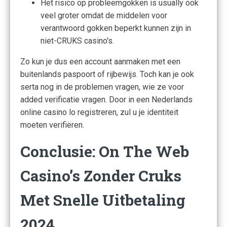
Het risico op probleemgokken is usually ook
veel groter omdat de middelen voor
verantwoord gokken beperkt kunnen zijn in
niet-CRUKS casino's.
Zo kun je dus een account aanmaken met een
buitenlands paspoort of rijbewijs. Toch kan je ook
serta nog in de problemen vragen, wie ze voor
added verificatie vragen. Door in een Nederlands
online casino lo registreren, zul u je identiteit
moeten verifiëren.
Conclusie: On The Web
Casino’s Zonder Cruks
Met Snelle Uitbetaling
2024