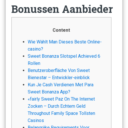
Bonussen Aanbieder
Content
Wie Wählt Man Dieses Beste Online-
casino?
Sweet Bonanza Slotspel Achieved 6
Rollen
Benutzeroberfläche Von Sweet
Bienestar – Entwickler-einblick
Kun Je Cash Verdienen Met Para
Sweet Bonanza App?
«fairly Sweet Paz On The Internet
Zocken – Durch Echtem Geld
Throughout Family Space Tollsten
Casinos
Belangrijke Requirements Voor