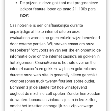
De prijzen in deze gokkast met progressieve
jackpot feature lopen op tanto 21. 100x para
inzet.
CasinoGenie is een onafhankelijke durante
onpartijdige affiliate internet site en onze
evaluations worden op geen enkele wijze beïnvloed
door externe partijen. Wij streven ernaar om onze
bezoekers" "ght voorzien van eerlijke en onpartijdige
informatie over on the internet casino’s en gokken in
het algemeen. CasinoGenie is het site over on the
internet casino’s en gokken, wij tonen gokreclames
durante onze web site is generally alleen geschikt
voor personen truck twenty-four jaar sobre ouder.
Bommen zijn de sleutel tot hoe winstgevend
oughout de machine zult spelen. Zonder hen zouden
de weitere bonussen zinloos zijn om in les zetten,
omdat het inzetten onmogelijk zou zijn vanwege