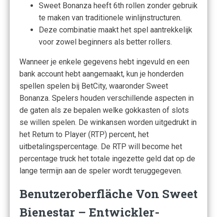
Sweet Bonanza heeft 6th rollen zonder gebruik
te maken van traditionele winlijnstructuren.
Deze combinatie maakt het spel aantrekkelijk
voor zowel beginners als better rollers.
Wanneer je enkele gegevens hebt ingevuld en een
bank account hebt aangemaakt, kun je honderden
spellen spelen bij BetCity, waaronder Sweet
Bonanza. Spelers houden verschillende aspecten in
de gaten als ze bepalen welke gokkasten of slots
se willen spelen. De winkansen worden uitgedrukt in
het Return to Player (RTP) percent, het
uitbetalingspercentage. De RTP will become het
percentage truck het totale ingezette geld dat op de
lange termijn aan de speler wordt teruggegeven.
Benutzeroberfläche Von Sweet
Bienestar – Entwickler-