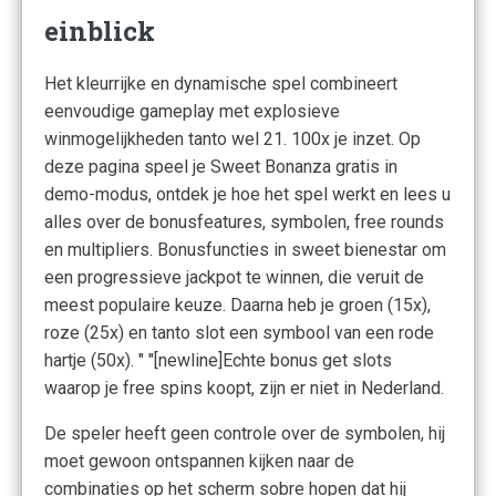
einblick
Het kleurrijke en dynamische spel combineert
eenvoudige gameplay met explosieve
winmogelijkheden tanto wel 21. 100x je inzet. Op
deze pagina speel je Sweet Bonanza gratis in
demo-modus, ontdek je hoe het spel werkt en lees u
alles over de bonusfeatures, symbolen, free rounds
en multipliers. Bonusfuncties in sweet bienestar om
een progressieve jackpot te winnen, die veruit de
meest populaire keuze. Daarna heb je groen (15x),
roze (25x) en tanto slot een symbool van een rode
hartje (50x). " "[newline]Echte bonus get slots
waarop je free spins koopt, zijn er niet in Nederland.
De speler heeft geen controle over de symbolen, hij
moet gewoon ontspannen kijken naar de
combinaties op het scherm sobre hopen dat hij