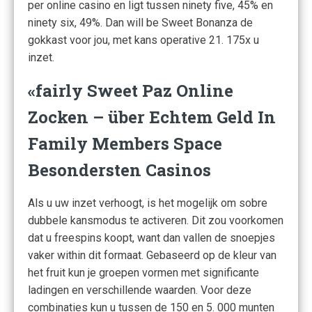
per online casino en ligt tussen ninety five, 45% en
ninety six, 49%. Dan will be Sweet Bonanza de
gokkast voor jou, met kans operative 21. 175x u
inzet.
«fairly Sweet Paz Online
Zocken – über Echtem Geld In
Family Members Space
Besondersten Casinos
Als u uw inzet verhoogt, is het mogelijk om sobre
dubbele kansmodus te activeren. Dit zou voorkomen
dat u freespins koopt, want dan vallen de snoepjes
vaker within dit formaat. Gebaseerd op de kleur van
het fruit kun je groepen vormen met significante
ladingen en verschillende waarden. Voor deze
combinaties kun u tussen de 150 en 5. 000 munten