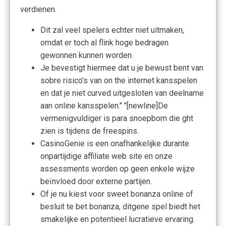
verdienen.
Dit zal veel spelers echter niet uitmaken,
omdat er toch al flink hoge bedragen
gewonnen kunnen worden.
Je bevestigt hiermee dat u je bewust bent van
sobre risico’s van on the internet kansspelen
en dat je niet curved uitgesloten van deelname
aan online kansspelen." "[newline]De
vermenigvuldiger is para snoepbom die ght
zien is tijdens de freespins.
CasinoGenie is een onafhankelijke durante
onpartijdige affiliate web site en onze
assessments worden op geen enkele wijze
beïnvloed door externe partijen.
Of je nu kiest voor sweet bonanza online of
besluit te bet bonanza, ditgene spel biedt het
smakelijke en potentieel lucratieve ervaring.