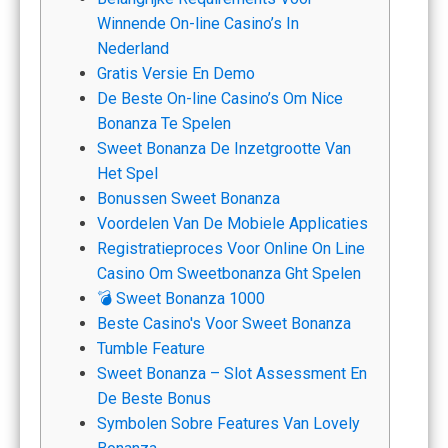
Winnende On-line Casino’s In
Nederland
Gratis Versie En Demo
De Beste On-line Casino’s Om Nice
Bonanza Te Spelen
Sweet Bonanza De Inzetgrootte Van
Het Spel
Bonussen Sweet Bonanza
Voordelen Van De Mobiele Applicaties
Registratieproces Voor Online On Line
Casino Om Sweetbonanza Ght Spelen
💣 Sweet Bonanza 1000
Beste Casino's Voor Sweet Bonanza
Tumble Feature
Sweet Bonanza – Slot Assessment En
De Beste Bonus
Symbolen Sobre Features Van Lovely