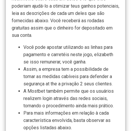
poderiam ajudá-lo a otimizar teus ganhos potenciais,
leia as descrições de cada um deles que são
fornecidas abaixo. Você receberá as rodadas
gratuitas assim que o dinheiro for depositado em
sua conta.
Você pode apostar utilizando as linhas para
pagamento e carretéis neste jogo, elizabeth
se isso remunerar, você ganha.
Assim, a empresa tem a possibilidade de
tomar as medidas cabíveis para defender a
segurança at the a privação 2 seus clientes.
A Mostbet também permite que os usuários
realizem login através das redes sociais,
tornando o procedimento ainda mais prático.
Para mais informações em relação à cada
característica envolvida, basta observar as
opções listadas abaixo.