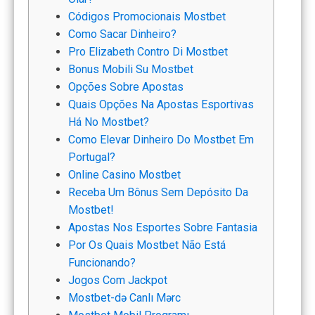
Códigos Promocionais Mostbet
Como Sacar Dinheiro?
Pro Elizabeth Contro Di Mostbet
Bonus Mobili Su Mostbet
Opções Sobre Apostas
Quais Opções Na Apostas Esportivas
Há No Mostbet?
Como Elevar Dinheiro Do Mostbet Em
Portugal?
Online Casino Mostbet
Receba Um Bônus Sem Depósito Da
Mostbet!
Apostas Nos Esportes Sobre Fantasia
Por Os Quais Mostbet Não Está
Funcionando?
Jogos Com Jackpot
Mostbet-də Canlı Mərc