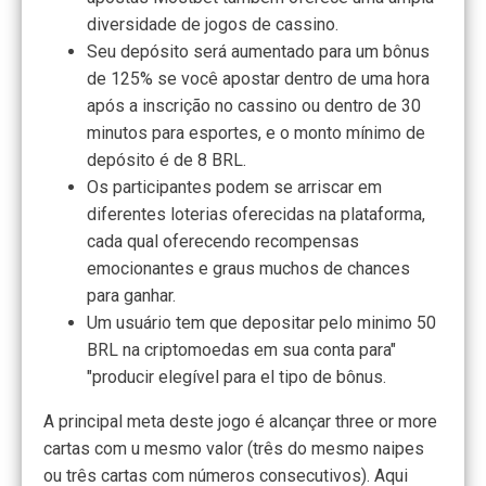
diversidade de jogos de cassino.
Seu depósito será aumentado para um bônus
de 125% se você apostar dentro de uma hora
após a inscrição no cassino ou dentro de 30
minutos para esportes, e o monto mínimo de
depósito é de 8 BRL.
Os participantes podem se arriscar em
diferentes loterias oferecidas na plataforma,
cada qual oferecendo recompensas
emocionantes e graus muchos de chances
para ganhar.
Um usuário tem que depositar pelo minimo 50
BRL na criptomoedas em sua conta para"
"producir elegível para el tipo de bônus.
A principal meta deste jogo é alcançar three or more
cartas com u mesmo valor (três do mesmo naipes
ou três cartas com números consecutivos). Aqui