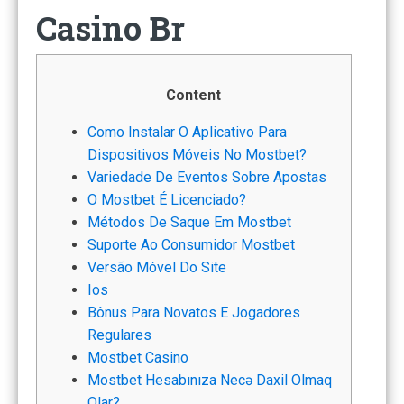
Casino Br
Content
Como Instalar O Aplicativo Para
Dispositivos Móveis No Mostbet?
Variedade De Eventos Sobre Apostas
O Mostbet É Licenciado?
Métodos De Saque Em Mostbet
Suporte Ao Consumidor Mostbet
Versão Móvel Do Site
Ios
Bônus Para Novatos E Jogadores
Regulares
Mostbet Casino
Mostbet Hesabınıza Necə Daxil Olmaq
Olar?