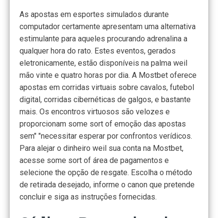
As apostas em esportes simulados durante
computador certamente apresentam uma alternativa
estimulante para aqueles procurando adrenalina a
qualquer hora do rato. Estes eventos, gerados
eletronicamente, estão disponíveis na palma weil
mão vinte e quatro horas por dia. A Mostbet oferece
apostas em corridas virtuais sobre cavalos, futebol
digital, corridas cibernéticas de galgos, e bastante
mais. Os encontros virtuosos são velozes e
proporcionam some sort of emoção das apostas
sem" "necessitar esperar por confrontos verídicos.
Para alejar o dinheiro weil sua conta na Mostbet,
acesse some sort of área de pagamentos e
selecione the opção de resgate. Escolha o método
de retirada desejado, informe o canon que pretende
concluir e siga as instruções fornecidas.