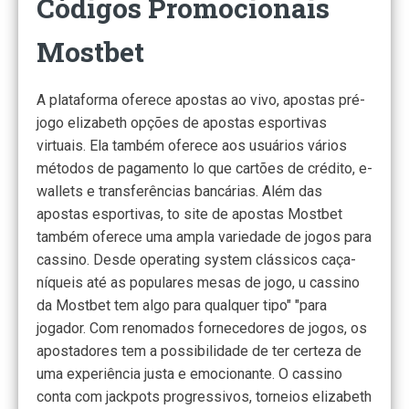
Códigos Promocionais
Mostbet
A plataforma oferece apostas ao vivo, apostas pré-
jogo elizabeth opções de apostas esportivas
virtuais. Ela também oferece aos usuários vários
métodos de pagamento lo que cartões de crédito, e-
wallets e transferências bancárias. Além das
apostas esportivas, to site de apostas Mostbet
também oferece uma ampla variedade de jogos para
cassino. Desde operating system clássicos caça-
níqueis até as populares mesas de jogo, u cassino
da Mostbet tem algo para qualquer tipo" "para
jogador. Com renomados fornecedores de jogos, os
apostadores tem a possibilidade de ter certeza de
uma experiência justa e emocionante. O cassino
conta com jackpots progressivos, torneios elizabeth