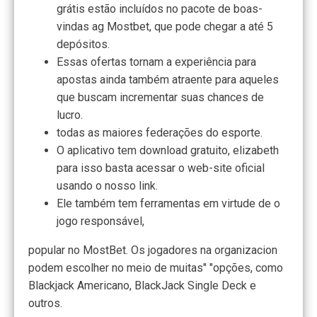
grátis estão incluídos no pacote de boas-
vindas ag Mostbet, que pode chegar a até 5
depósitos.
Essas ofertas tornam a experiência para
apostas ainda também atraente para aqueles
que buscam incrementar suas chances de
lucro.
todas as maiores federações do esporte.
O aplicativo tem download gratuito, elizabeth
para isso basta acessar o web-site oficial
usando o nosso link.
Ele também tem ferramentas em virtude de o
jogo responsável,
popular no MostBet. Os jogadores na organizacion
podem escolher no meio de muitas" "opções, como
Blackjack Americano, BlackJack Single Deck e
outros.