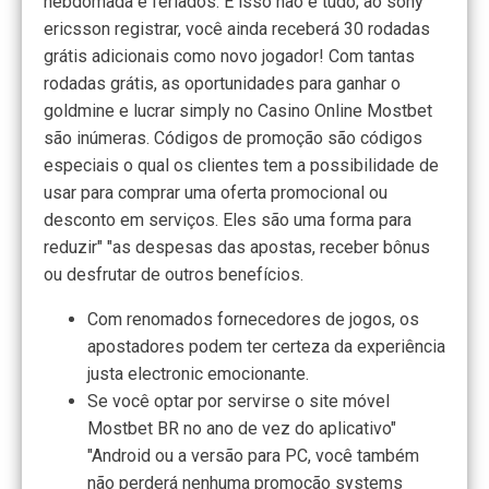
hebdómada e feriados. E isso não é tudo; ao sony
ericsson registrar, você ainda receberá 30 rodadas
grátis adicionais como novo jogador! Com tantas
rodadas grátis, as oportunidades para ganhar o
goldmine e lucrar simply no Casino Online Mostbet
são inúmeras. Códigos de promoção são códigos
especiais o qual os clientes tem a possibilidade de
usar para comprar uma oferta promocional ou
desconto em serviços. Eles são uma forma para
reduzir" "as despesas das apostas, receber bônus
ou desfrutar de outros benefícios.
Com renomados fornecedores de jogos, os
apostadores podem ter certeza da experiência
justa electronic emocionante.
Se você optar por servirse o site móvel
Mostbet BR no ano de vez do aplicativo"
"Android ou a versão para PC, você também
não perderá nenhuma promoção systems