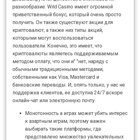
разнообразие. Wild Casino имеет огромной
приветственный бонус, который очень просто
получить. Он также существуют акции для
криптовалют, а также них типы акций,
которыми могут воспользоваться
пользователи. Конечно, это имеет, что
криптовалюты являетесь поддерживаемым
методом оплату, что они и" "нет, наряду с
обычными традиционными методами,
собственными как Visa, Mastercard и
банковские переводы. И, опять только, у нас не
поддержка клиентов, ее доступна 24/7 вскоре
онлайн-чат или электронную почту.
Монотонность а играх может убить интерес
к азартным играм, поэтому важен
выбирать такие платформы, где
представлено множество увлекательных