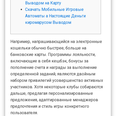
Выводом на Карту
Скачать Мобильные Игровые
Автоматы а Настоящие Деньги
киромарусом Выводом
Например, напрашивающийся на электронные
кошельки обычно быстрее, больше на
банковские карты. Программы лояльности,
включающие в себя кешбэк, бонусы за
пополнение счета и награды за выполнение
определенной заданий, являются двойным
набором привилегий усовершенство активных
участников. Хотя некоторые клубы собираются
дальше, предлагая персонализированные
предложения, адаптированные менаджеров
предпочтения и стиль игры конкретного
пользователя.