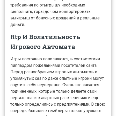
требования по отыгрышу необходимо
выполнить, гораздо чем конвертировать
выигрыш от бонусных вращений в реальные
деньги.
Rtp И Волатильность
Игрового Автомата
Игры постоянно пополняются, в соответствии
пиппардом пожеланиями посетителей сайта.
Перед разнообразием игровых автоматов в
упомянутых casino даже опытные игроки могут
ощутить себя неуверенно. Очень это касается
подчиненных, которые только делаете свои
первые шаги в азартных развлечениях и еще
только определились с предпочтениями. В свою
очередь, бывалые гемблеры только упускают