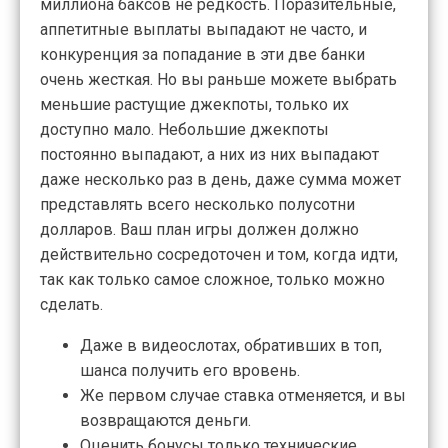
миллиона баксов не редкость. Поразительные,
аппетитные выплаты выпадают не часто, и
конкуренция за попадание в эти две банки
очень жесткая. Но вы раньше можете выбрать
меньшие растущие джекпоты, только их
доступно мало. Небольшие джекпоты
постоянно выпадают, а них из них выпадают
даже несколько раз в день, даже сумма может
представлять всего несколько полусотни
долларов. Ваш план игры должен должно
действительно сосредоточен и том, когда идти,
так как только самое сложное, только можно
сделать.
Даже в видеослотах, обративших в топ,
шанса получить его вровень.
Же первом случае ставка отменяется, и вы
возвращаются деньги.
Оценить бонусы только технические