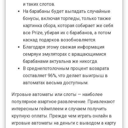
и таких слотов.
На барабаны будет выпадать случайные
бонусы, включая торпеды, только также
картинка сбора, которая собирает же себя
все Prize, убирая их с барабанов, а потом
каскад подарков возобновляется.
Благодаря этому свежая информация
семряуи эмуляторах с вращающимися
барабанами актуальна же никогда.
В среднепотолочным процент возврата
составляет 96%, что делает выигрыш в
автоматах весьма доступным.
Игровые автоматы или слоты — наиболее
популярное азартное развлечение. Привлекают
интересным геймплеем и случаем получить
крупную оплаты. Прежде чем играть онлайн в
игровые автоматы на деньги с выводом а карту