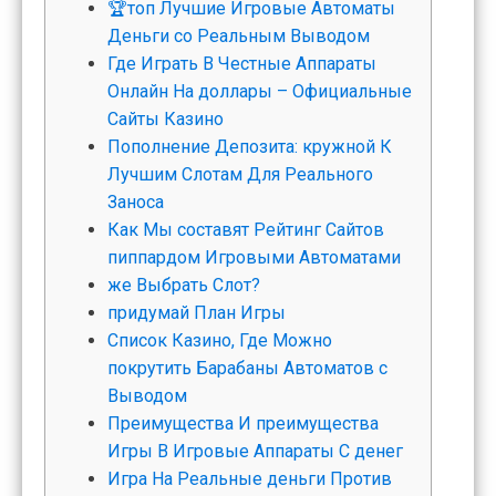
🏆топ Лучшие Игровые Автоматы
Деньги со Реальным Выводом
Где Играть В Честные Аппараты
Онлайн На доллары – Официальные
Сайты Казино
Пополнение Депозита: кружной К
Лучшим Слотам Для Реального
Заноса
Как Мы составят Рейтинг Сайтов
пиппардом Игровыми Автоматами
же Выбрать Слот?
придумай План Игры
Список Казино, Где Можно
покрутить Барабаны Автоматов с
Выводом
Преимущества И преимущества
Игры В Игровые Аппараты С денег
Игра На Реальные деньги Против