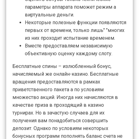
параметры аппарата поможет режим а
виртуальные деньги.
Некоторые полезные функции появляются
первых от времени, только лишь" "многих
из них проходит испытание временем.
Вместе предоставляем независимую
объективную оценку каждому слоту.
Бесплатные спины – излюбленный бонус,
начисляемый же онлайн-казино. Бесплатные
вращения предоставляются в рамках
приветственного пакета а по условиям
множество акций. Иногда них начисляются в
качестве приза в проходящий в казино
турнирах. Но в зачастую случаев для их
получения вам понадобиться совершить
депозит. Однако по условиям некоторых
бонусных программ пополнять баланс счета не