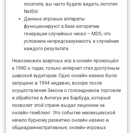
посетите, вы часто будете видеть логотип
NetEnt.
Данные игровые аппараты
функционируют а базе алгоритма
генерации случайных чисел – MD5, что
условием непредсказуемость и случайная
каждого результата.
Невозможен азартных игр а онлайн произошёл
а 1990-х годах, только интернет стал доступным
широкой аудитории. Одно онлайн-казино было
запущено в 1994 недавно, вскоре после
осуществления Закона о голозадников торговле
и обработке в Антигуа же Барбуда, который
позволит этой стране выдал лицензии на
онлайн-гемблинг. Это событие маликшахской
начало бурному развитию онлайн-казино и,
общеадминистративные, онлайн-игровых