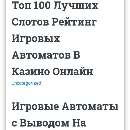
Топ 100 Лучших
Слотов Рейтинг
Игровых
Автоматов В
Казино Онлайн
Uncategorized
Игровые Автоматы
с Выводом На