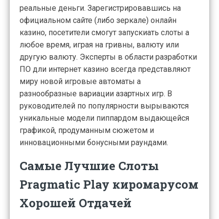
реальные деньги. Зарегистрировавшись на
официальном сайте (либо зеркале) онлайн
казино, посетители смогут запускиать слоты а
любое время, играя на гривны, валюту или
другую валюту. Эксперты в области разработки
ПО дли интернет казино всегда представляют
миру новой игровые автоматы а
разнообразные вариации азартных игр. В
руководителей по популярности вырываются
уникальные модели пиппардом выдающейся
графикой, продуманным сюжетом и
инновационными бонусными раундами.
Самые Лучшие Слоты
Pragmatic Play киромарусом
Хорошей Отдачей