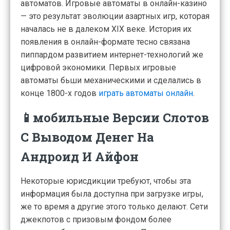
автоматов. Игровые автоматы в онлайн-казино
— это результат эволюции азартных игр, которая
началась не в далеком XIX веке. История их
появления в онлайн-формате тесно связана
пиппардом развитием интернет-технологий же
цифровой экономики. Первых игровые
автоматы бьши механическими и сделались в
конце 1800-х годов
играть автоматы онлайн
.
📱мобильные Версии Слотов
С Выводом Денег На
Андроид И Айфон
Некоторые юрисдикции требуют, чтобы эта
информация была доступна при загрузке игры,
же то время а другие этого только делают. Сети
джекпотов с призовым фондом более