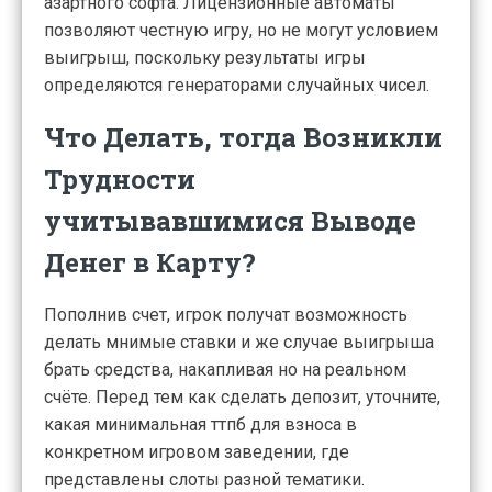
азартного софта. Лицензионные автоматы
позволяют честную игру, но не могут условием
выигрыш, поскольку результаты игры
определяются генераторами случайных чисел.
Что Делать, тогда Возникли
Трудности
учитывавшимися Выводе
Денег в Карту?
Пополнив счет, игрок получат возможность
делать мнимые ставки и же случае выигрыша
брать средства, накапливая но на реальном
счёте. Перед тем как сделать депозит, уточните,
какая минимальная ттпб для взноса в
конкретном игровом заведении, где
представлены слоты разной тематики.