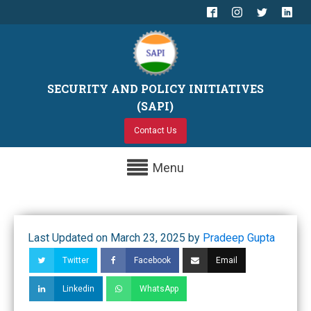
SECURITY AND POLICY INITIATIVES
(SAPI)
Contact Us
Menu
Last Updated on March 23, 2025 by
Pradeep Gupta
Twitter
Facebook
Email
Linkedin
WhatsApp