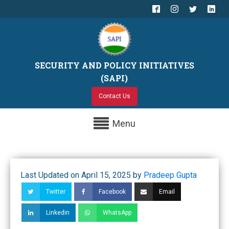
SECURITY AND POLICY INITIATIVES
(SAPI)
Contact Us
Menu
Last Updated on April 15, 2025 by
Pradeep Gupta
Twitter
Facebook
Email
Linkedin
WhatsApp