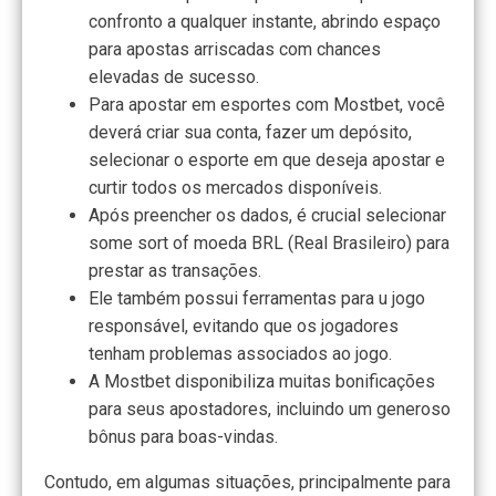
confronto a qualquer instante, abrindo espaço
para apostas arriscadas com chances
elevadas de sucesso.
Para apostar em esportes com Mostbet, você
deverá criar sua conta, fazer um depósito,
selecionar o esporte em que deseja apostar e
curtir todos os mercados disponíveis.
Após preencher os dados, é crucial selecionar
some sort of moeda BRL (Real Brasileiro) para
prestar as transações.
Ele também possui ferramentas para u jogo
responsável, evitando que os jogadores
tenham problemas associados ao jogo.
A Mostbet disponibiliza muitas bonificações
para seus apostadores, incluindo um generoso
bônus para boas-vindas.
Contudo, em algumas situações, principalmente para