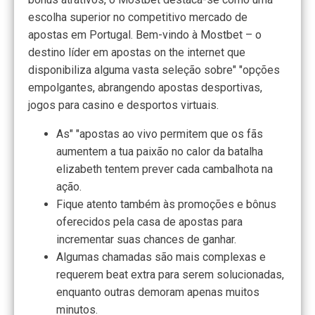
escolha superior no competitivo mercado de
apostas em Portugal. Bem-vindo à Mostbet – o
destino líder em apostas on the internet que
disponibiliza alguma vasta seleção sobre" "opções
empolgantes, abrangendo apostas desportivas,
jogos para casino e desportos virtuais.
As" "apostas ao vivo permitem que os fãs
aumentem a tua paixão no calor da batalha
elizabeth tentem prever cada cambalhota na
ação.
Fique atento também às promoções e bônus
oferecidos pela casa de apostas para
incrementar suas chances de ganhar.
Algumas chamadas são mais complexas e
requerem beat extra para serem solucionadas,
enquanto outras demoram apenas muitos
minutos.