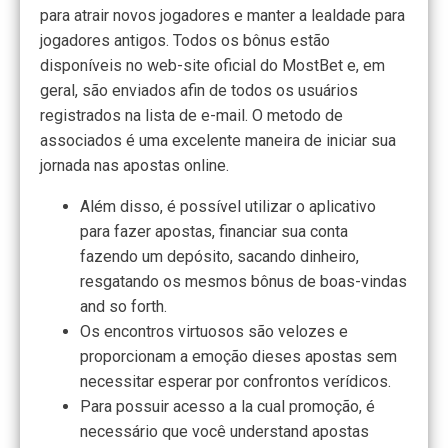
para atrair novos jogadores e manter a lealdade para
jogadores antigos. Todos os bônus estão
disponíveis no web-site oficial do MostBet e, em
geral, são enviados afin de todos os usuários
registrados na lista de e-mail. O metodo de
associados é uma excelente maneira de iniciar sua
jornada nas apostas online.
Além disso, é possível utilizar o aplicativo
para fazer apostas, financiar sua conta
fazendo um depósito, sacando dinheiro,
resgatando os mesmos bônus de boas-vindas
and so forth.
Os encontros virtuosos são velozes e
proporcionam a emoção dieses apostas sem
necessitar esperar por confrontos verídicos.
Para possuir acesso a la cual promoção, é
necessário que você understand apostas