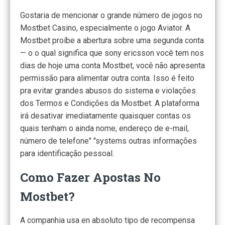
Gostaria de mencionar o grande número de jogos no
Mostbet Casino, especialmente o jogo Aviator. A
Mostbet proíbe a abertura sobre uma segunda conta
— o o qual significa que sony ericsson você tem nos
dias de hoje uma conta Mostbet, você não apresenta
permissão para alimentar outra conta. Isso é feito
pra evitar grandes abusos do sistema e violações
dos Termos e Condições da Mostbet. A plataforma
irá desativar imediatamente quaisquer contas os
quais tenham o ainda nome, endereço de e-mail,
número de telefone" "systems outras informações
para identificação pessoal.
Como Fazer Apostas No
Mostbet?
A companhia usa en absoluto tipo de recompensa