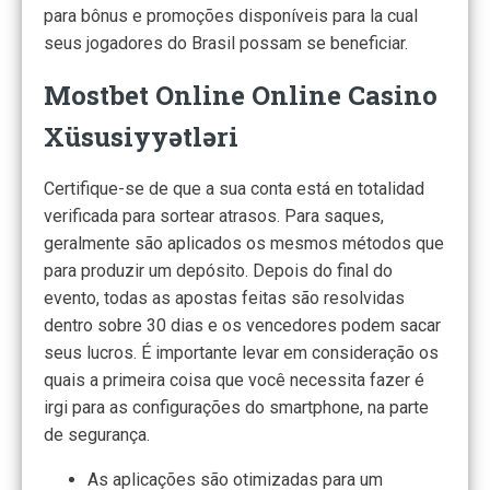
para bônus e promoções disponíveis para la cual
seus jogadores do Brasil possam se beneficiar.
Mostbet Online Online Casino
Xüsusiyyətləri
Certifique-se de que a sua conta está en totalidad
verificada para sortear atrasos. Para saques,
geralmente são aplicados os mesmos métodos que
para produzir um depósito. Depois do final do
evento, todas as apostas feitas são resolvidas
dentro sobre 30 dias e os vencedores podem sacar
seus lucros. É importante levar em consideração os
quais a primeira coisa que você necessita fazer é
irgi para as configurações do smartphone, na parte
de segurança.
As aplicações são otimizadas para um