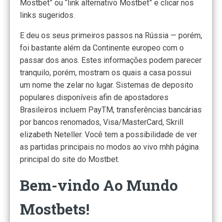
Mostbet” ou “link alternativo Mostbet” e clicar nos
links sugeridos.
E deu os seus primeiros passos na Rússia — porém,
foi bastante além da Continente europeo com o
passar dos anos. Estes informações podem parecer
tranquilo, porém, mostram os quais a casa possui
um nome the zelar no lugar. Sistemas de deposito
populares disponíveis afin de apostadores
Brasileiros incluem PayTM, transferências bancárias
por bancos renomados, Visa/MasterCard, Skrill
elizabeth Neteller. Você tem a possibilidade de ver
as partidas principais no modos ao vivo mhh página
principal do site do Mostbet.
Bem-vindo Ao Mundo
Mostbets!