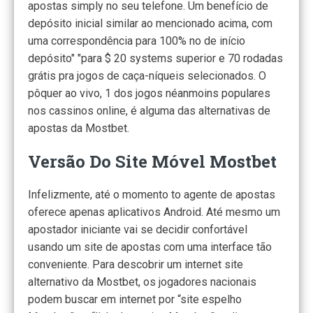
apostas simply no seu telefone. Um benefício de
depósito inicial similar ao mencionado acima, com
uma correspondência para 100% no de início
depósito" "para $ 20 systems superior e 70 rodadas
grátis pra jogos de caça-níqueis selecionados. O
pôquer ao vivo, 1 dos jogos néanmoins populares
nos cassinos online, é alguma das alternativas de
apostas da Mostbet.
Versão Do Site Móvel Mostbet
Infelizmente, até o momento to agente de apostas
oferece apenas aplicativos Android. Até mesmo um
apostador iniciante vai se decidir confortável
usando um site de apostas com uma interface tão
conveniente. Para descobrir um internet site
alternativo da Mostbet, os jogadores nacionais
podem buscar em internet por “site espelho