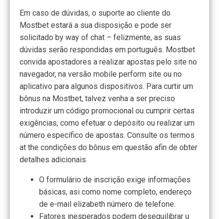
Em caso de dúvidas, o suporte ao cliente do
Mostbet estará a sua disposição e pode ser
solicitado by way of chat – felizmente, as suas
dúvidas serão respondidas em português. Mostbet
convida apostadores a realizar apostas pelo site no
navegador, na versão mobile perform site ou no
aplicativo para algunos dispositivos. Para curtir um
bônus na Mostbet, talvez venha a ser preciso
introduzir um código promocional ou cumprir certas
exigências, como efetuar o depósito ou realizar um
número específico de apostas. Consulte os termos
at the condições do bônus em questão afin de obter
detalhes adicionais.
O formulário de inscrição exige informações
básicas, asi como nome completo, endereço
de e-mail elizabeth número de telefone.
Fatores inesperados podem desequilibrar u