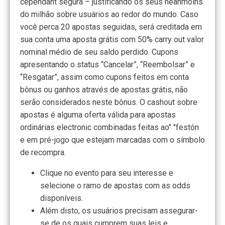
cependant segura – justificando os seus néanmoins
do milhão sobre usuários ao redor do mundo. Caso
você perca 20 apostas seguidas, será creditada em
sua conta uma aposta grátis com 50% carry out valor
nominal médio de seu saldo perdido. Cupons
apresentando o status “Cancelar”, “Reembolsar” e
“Resgatar”, assim como cupons feitos em conta
bônus ou ganhos através de apostas grátis, não
serão considerados neste bônus. O cashout sobre
apostas é alguma oferta válida para apostas
ordinárias electronic combinadas feitas ao" "festón
e em pré-jogo que estejam marcadas com o símbolo
de recompra.
Clique no evento para seu interesse e
selecione o ramo de apostas com as odds
disponíveis.
Além disto, os usuários precisam assegurar-
se de os quais cumprem suas leis e