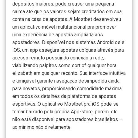
depósitos maiores, pode creuser uma pequena
calma até que os valores sejam creditados em sua
conta na casa de apostas. A Mostbet desenvolveu
um aplicativo móvel multifuncional pra promover
uma experiência de apostas ampliada aos
apostadores. Disponível nos sistemas Android os e
iOS, um app assegura apostas ubíquas através para
acesso remoto possuindo conexão à rede,
viabilizando palpites some sort of qualquer hora
elizabeth em qualquer recanto. Sua interface intuitiva
e amigável garante navegação desimpedida ainda
para novatos, proporcionando comodidade máxima
em todos os detalhes da plataforma de apostas
esportivas. O aplicativo Mostbet pra iOS pode se
tornar baixado pela própria App-store, porém, ele
não está disponível para apostadores brasileiros —
ao minimo não diretamente.