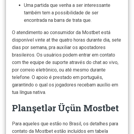
Uma partida que venha a ser interessante
também tem a possibilidade de ser
encontrada na barra de trata que.
O atendimento ao consumidor da Mostbet está
disponível vinte at the quatro horas durante dia, sete
dias por semana, pra auxiliar os apostadores
brasileiros. Os usuários podem entrar em contato
com the equipe de suporte através do chat ao vivo,
por correio eletrônico, ou até mesmo durante
telefone. O apoio é prestado em português,
garantindo o qual os jogadores recebam auxílio em
tua língua nativa.
Planşetlər Üçün Mostbet
Para aqueles que estão no Brasil, os detalhes para
contato da Mostbet estão incluídos em tabela