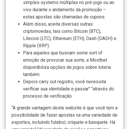
simples systems múltiplas no pré-jogo ou ao
vivo durante o andamento da promoção –
estas apostas são chamadas de cupons.
Além disso, aceita diversas outras
criptomoedas, tais como Bitcoin (BTC),
Litecoin (LTC), Ethereum (ETH), Dash (DASH) e
Ripple (XRP).
Para aqueles que buscam some sort of
emoção de provocar sua sorte, a Mostbet
disponibiliza opções de jogos sobre loteria
também.
Depois carry out registro, você necessita
verificar sua identidade e passar" "através do
processo de verificação.
“A grande vantagem deste website é que você tem a
possibilidade de fazer apostas na uma variedade de
esportes, incluindo futebol, críquete e basquete. Há