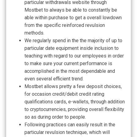
particular withdrawals website through
Mostbet to always be able to constantly be
able within purchase to get a overall lowdown
from the specific reinforced revulsion
methods.
We regularly spend in the the majority of up to
particular date equipment inside inclusion to
teaching with regard to our employees in order
to make sure your current performance is
accomplished in the most dependable and
even several efficient trend.
Mostbet allows pretty a few deposit choices,
for occasion credit/debit credit rating
qualifications cards, e-wallets, through addition
to cryptocurrencies, providing overall flexibility
so as during order to people.
Following practices can easily result in the
particular revulsion technique, which will