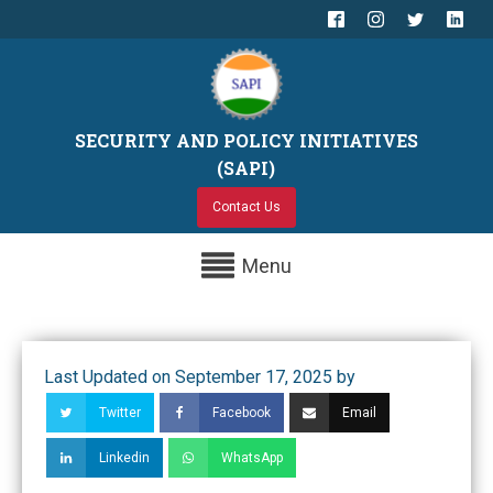
SECURITY AND POLICY INITIATIVES
(SAPI)
Contact Us
Menu
Last Updated on September 17, 2025 by
Twitter
Facebook
Email
Linkedin
WhatsApp