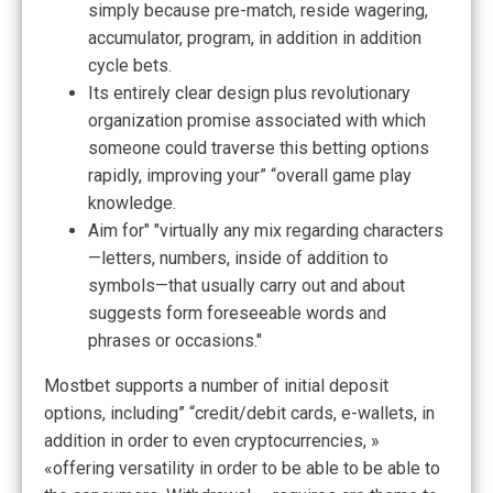
simply because pre-match, reside wagering,
accumulator, program, in addition in addition
cycle bets.
Its entirely clear design plus revolutionary
organization promise associated with which
someone could traverse this betting options
rapidly, improving your” “overall game play
knowledge.
Aim for" "virtually any mix regarding characters
—letters, numbers, inside of addition to
symbols—that usually carry out and about
suggests form foreseeable words and
phrases or occasions."
Mostbet supports a number of initial deposit
options, including” “credit/debit cards, e-wallets, in
addition in order to even cryptocurrencies, »
«offering versatility in order to be able to be able to