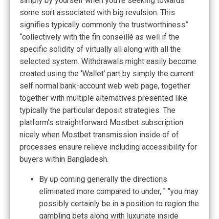
simply by yourself when you’re seeking towards
some sort associated with big revulsion. This
signifies typically commonly the trustworthiness”
“collectively with the fin conseillé as well if the
specific solidity of virtually all along with all the
selected system. Withdrawals might easily become
created using the ‘Wallet’ part by simply the current
self normal bank-account web web page, together
together with multiple alternatives presented like
typically the particular deposit strategies. The
platform’s straightforward Mostbet subscription
nicely when Mostbet transmission inside of of
processes ensure relieve including accessibility for
buyers within Bangladesh.
By up coming generally the directions
eliminated more compared to under, " "you may
possibly certainly be in a position to region the
gambling bets along with luxuriate inside