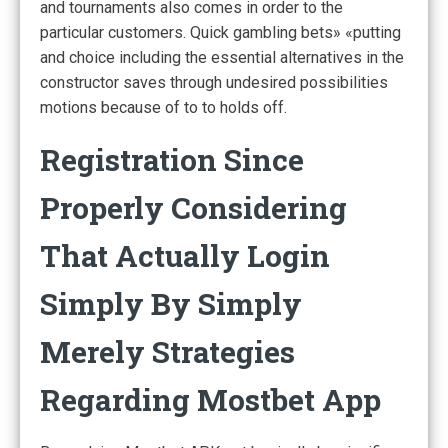
and tournaments also comes in order to the
particular customers. Quick gambling bets» «putting
and choice including the essential alternatives in the
constructor saves through undesired possibilities
motions because of to to holds off.
Registration Since
Properly Considering
That Actually Login
Simply By Simply
Merely Strategies
Regarding Mostbet App