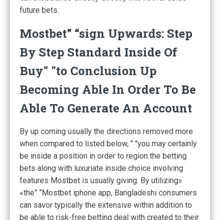
future bets.
Mostbet” “sign Upwards: Step
By Step Standard Inside Of
Buy" "to Conclusion Up
Becoming Able In Order To Be
Able To Generate An Account
By up coming usually the directions removed more
when compared to listed below, " "you may certainly
be inside a position in order to region the betting
bets along with luxuriate inside choice involving
features Mostbet is usually giving. By utilizing»
«the” “Mostbet iphone app, Bangladeshi consumers
can savor typically the extensive within addition to
be able to risk-free betting deal with created to their