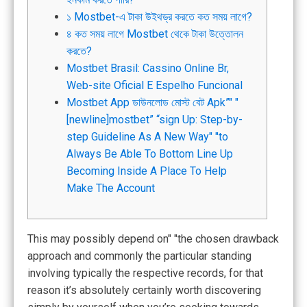
১ Mostbet-এ টাকা উইথড্র করতে কত সময় লাগে?
৪ কত সময় লাগে Mostbet থেকে টাকা উত্তোলন
করতে?
Mostbet Brasil: Cassino Online Br,
Web-site Oficial E Espelho Funcional
Mostbet App ডাউনলোড মোস্ট বেট Apk”" "
[newline]mostbet” “sign Up: Step-by-
step Guideline As A New Way" "to
Always Be Able To Bottom Line Up
Becoming Inside A Place To Help
Make The Account
This may possibly depend on" "the chosen drawback
approach and commonly the particular standing
involving typically the respective records, for that
reason it’s absolutely certainly worth discovering