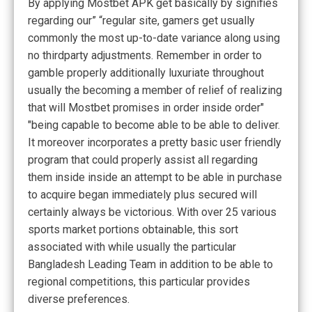
By applying Mostbet APK get basically by signifies
regarding our” “regular site, gamers get usually
commonly the most up-to-date variance along using
no thirdparty adjustments. Remember in order to
gamble properly additionally luxuriate throughout
usually the becoming a member of relief of realizing
that will Mostbet promises in order inside order"
"being capable to become able to be able to deliver.
It moreover incorporates a pretty basic user friendly
program that could properly assist all regarding
them inside inside an attempt to be able in purchase
to acquire began immediately plus secured will
certainly always be victorious. With over 25 various
sports market portions obtainable, this sort
associated with while usually the particular
Bangladesh Leading Team in addition to be able to
regional competitions, this particular provides
diverse preferences.