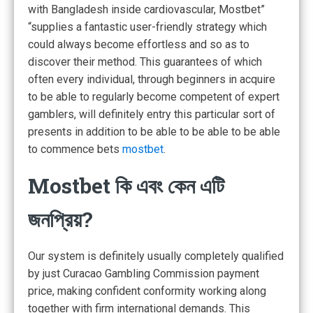
with Bangladesh inside cardiovascular, Mostbet”
“supplies a fantastic user-friendly strategy which
could always become effortless and so as to
discover their method. This guarantees of which
often every individual, through beginners in acquire
to be able to regularly become competent of expert
gamblers, will definitely entry this particular sort of
presents in addition to be able to be able to be able
to commence bets
mostbet
.
Mostbet কি এবং কেন এটি
জনপ্রিয়?
Our system is definitely usually completely qualified
by just Curacao Gambling Commission payment
price, making confident conformity working along
together with firm international demands. This