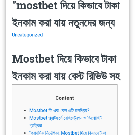
"mostbet দিয়ে কিভাবে টাকা
ইনকাম করা যায় নতুনদের জন্য
Uncategorized
Mostbet দিয়ে কিভাবে টাকা
ইনকাম করা যায় বেস্ট রিভিউ সহ
Content
Mostbet কি এবং কেন এটি জনপ্রিয়?
Mostbet প্ল্যাটফর্মে রেজিস্ট্রেশন ও ডিপোজিট
প্রক্রিয়া
"প্রাথমিক নির্দেশিকা: Mostbet দিয়ে কিভাবে টাকা